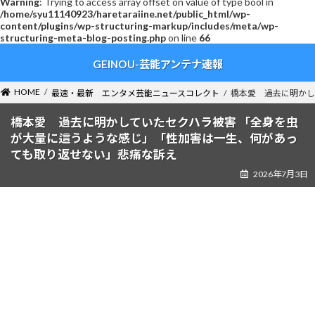
Warning
: Trying to access array offset on value of type bool in
/home/syu11140923/haretaraiine.net/public_html/wp-
content/plugins/wp-structuring-markup/includes/meta/wp-
structuring-meta-blog-posting.php
on line
66
コ
ナ
GEINOU-芸能アンテナ速報
ン
ビ
テ
ゲ
ン
ー
HOME
最速・最新 エンタメ芸能ニュースコレクト
橋本愛 過去に明かし
ツ
シ
へ
ョ
橋本愛 過去に明かしていたセクハラ被害 「全身を虫
ス
ン
が大量に這うような感じ」「性加害は一生、何があっ
キ
に
ても取り返せない」悲痛な訴え
ッ
移
2026年7月3日
プ
動