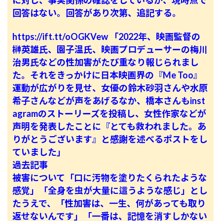
に対し、事実関係の確認をしているが、現時点で
回答はない。回答があり次第、追記する。
https://ift.tt/oOGKVew
「2022年、映画監督の
榊英雄氏、園子温氏、映画プロデューサーの梅川
治男氏などの性加害がたび重なり報じられまし
た。それをきっかけに日本映画界の『Me Too』
運動が広がりを見せ、女優の鈴木砂羽さんや水原
希子さんなどが声をあげるなか、橋本さんもinst
agramのストーリーズを投稿し、女性作家などが
声明を発表したことに『とても救われました。あ
りがとうございます』と感謝を述べるポストをし
ていました」
過去記事
被害について「口に汚物を塗りたくられたような
感覚」「全身を虫が大量に這うような感じ」とし
たうえで、「性加害は、一生、何があっても取り
返せないんです」「一番は、記憶を消すしかない