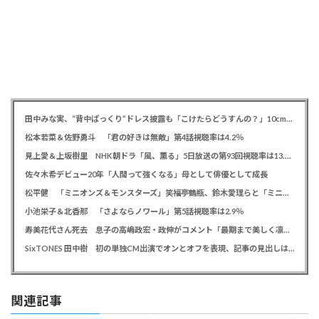
田中みな実、“背中ぱっくり”ドレス披露も「こけたらどうすんの？」10cm超ヒールに心配の声寄せられる
松本若菜＆佐野勇斗 「君の好きは無敵」第4話視聴率は4.2％
見上愛＆上坂樹里 NHK朝ドラ「風、薫る」5日放送の第93回視聴率は13.5％
佐々木希デビュー20年「人間って強くなる」母として俳優として成長
松平健 「ミニオンズ＆モンスターズ」笑福亭鶴瓶、鈴木愛理らと「ミニおんど」披露も「サンバの方が楽」と本音
小池栄子＆北香那 「さよならノワール」第5話視聴率は2.9％
寿美花代さん死去 息子の高嶋政宏・政伸がコメント「最期まで美しく凛とした表情」「最期の最期まで大女優」「
SixTONES 田中樹 初の単独CM出演でオンとオフを表現、記事の見出しは「“いい男の休日”にしてください」とアピール
関連記事