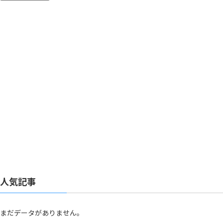
ラマで見せていた“異様な
ッチ」
距離感”とは？
人気記事
まだデータがありません。