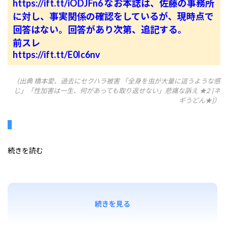
https://ift.tt/iODJFn6
なお本誌は、佐藤の事務所
に対し、事実関係の確認をしているが、現時点で
回答はない。回答があり次第、追記する。
前スレ
https://ift.tt/E0lc6nv
（出典 橋本愛、過去にセクハラ被害 「全身を虫が大量に這うような感
じ」「性加害は一生、何があっても取り返せない」悲痛な訴え ★2 [ネ
ギうどん★]）
続きを読む
続きを見る