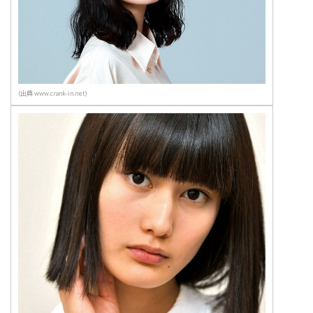
(出典 www.crank-in.net)