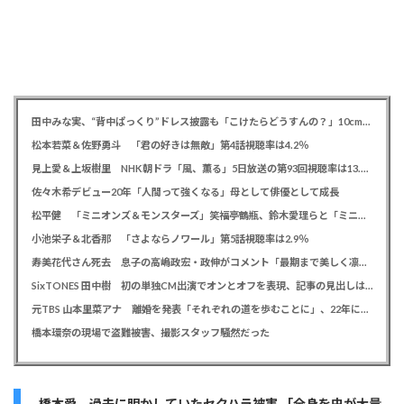
田中みな実、“背中ぱっくり”ドレス披露も「こけたらどうすんの？」10cm超ヒールに心配の声寄せられる
松本若菜＆佐野勇斗 「君の好きは無敵」第4話視聴率は4.2％
見上愛＆上坂樹里 NHK朝ドラ「風、薫る」5日放送の第93回視聴率は13.5％
佐々木希デビュー20年「人間って強くなる」母として俳優として成長
松平健 「ミニオンズ＆モンスターズ」笑福亭鶴瓶、鈴木愛理らと「ミニおんど」披露も「サンバの方が楽」と本音
小池栄子＆北香那 「さよならノワール」第5話視聴率は2.9％
寿美花代さん死去 息子の高嶋政宏・政伸がコメント「最期まで美しく凛とした表情」「最期の最期まで大女優」「
SixTONES 田中樹 初の単独CM出演でオンとオフを表現、記事の見出しは「“いい男の休日”にしてください」とアピール
元TBS 山本里菜アナ 離婚を発表「それぞれの道を歩むことに」、22年に一般男性と結婚
橋本環奈の現場で盗難被害、撮影スタッフ騒然だった
橋本愛 過去に明かしていたセクハラ被害 「全身を虫が大量