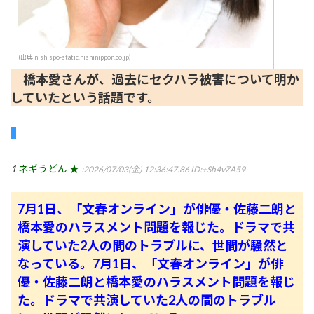
(出典 nishispo-static.nishinippon.co.jp)
橋本愛さんが、過去にセクハラ被害について明か
していたという話題です。
1
ネギうどん ★
:2026/07/03(金) 12:36:47.86
ID:+Sh4vZA59
7月1日、「文春オンライン」が俳優・佐藤二朗と
橋本愛のハラスメント問題を報じた。ドラマで共
演していた2人の間のトラブルに、世間が騒然と
なっている。
7月1日、「文春オンライン」が俳
優・佐藤二朗と橋本愛のハラスメント問題を報じ
た。ドラマで共演していた2人の間のトラブル