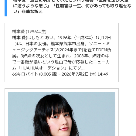
に這うような感じ」「性加害は一生、何があっても取り返せな
い」悲痛な訴え
橋本
愛
(1996年生)
橋本
愛
(はしもと あい、1996年〈平成8年〉1月12日
– )は、日本の女優。熊本県熊本市出身。ソニー・ミ
ュージックアーティスツ(2024年まで)を経てEDEN所
属。3姉妹の次女として生まれ、2008年、姉妹の中
で一番顔が濃いという理由で母が応募したニューカ
ム「HUAHUAオーデション」にてグ…
66キロバイト (8,005 語) – 2026年7月2日 (木) 14:49