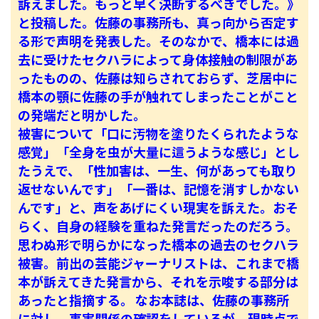
訴えました。もっと早く決断するべきでした。》
と投稿した。佐藤の事務所も、真っ向から否定す
る形で声明を発表した。そのなかで、橋本には過
去に受けたセクハラによって身体接触の制限があ
ったものの、佐藤は知らされておらず、芝居中に
橋本の顎に佐藤の手が触れてしまったことがこと
の発端だと明かした。
被害について「口に汚物を塗りたくられたような
感覚」「全身を虫が大量に這うような感じ」とし
たうえで、「性加害は、一生、何があっても取り
返せないんです」「一番は、記憶を消すしかない
んです」と、声をあげにくい現実を訴えた。おそ
らく、自身の経験を重ねた発言だったのだろう。
思わぬ形で明らかになった橋本の過去のセクハラ
被害。前出の芸能ジャーナリストは、これまで橋
本が訴えてきた発言から、それを示唆する部分は
あったと指摘する。
なお本誌は、佐藤の事務所