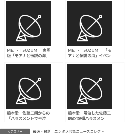
ME:I・TSUZUMI 実写
ME:I・TSUZUMI 「モ
版「モアナと伝説の海」
アナと伝説の海」イベン
日本語版声優に決定「幸
ト、大阪・道頓堀の船上
せです」、マウイは尾上
で劇中歌を熱唱「ホン
松也が続投
マ、おおきに！」
橋本愛 佐藤二朗からの
橋本愛 号泣した佐藤二
「ハラスメントで号泣」
朗の“爆弾ハラスメン
報道に「心当たりあり過
ト”「彼女の楽屋に乗り込
ぎ」指摘する声…共演ド
み…」「発端はボディタ
最速・最新 エンタメ芸能ニュースコレクト
カテゴリー