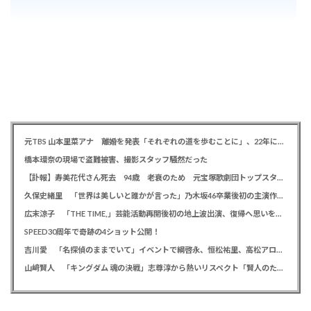
元TBS 山本里菜アナ 離婚を発表「それぞれの道を歩むことに」、22年に一般男性と結婚
橋本環奈の現場で盗難被害、撮影スタッフ騒然だった
【訃報】寿美花代さん死去 94歳 老衰のため 元宝塚歌劇団トップスター、夫は高島忠夫さん、息子は高嶋政宏・政伸
久保史緒里 「世界は美しいと誰かが言った」乃木坂46卒業後初の主演作で母親役に「すごく貴重な経験をさせていただいた」
広末涼子 「THE TIME,」芸能活動再開後初の地上波出演、復帰へ思いを告白「自分の弱い部分だったり…」
SPEED30周年で奇跡の4ショット公開！
吉川愛 「名探偵のままでいて」イベントで綱啓永、恒松祐里、高松アロハと息ピッタリの仲良しトーク
山﨑賢人 「キングダム 魂の決戦」志尊淳から熱いリスペクト「賢人のためだったらみんな頑張る」