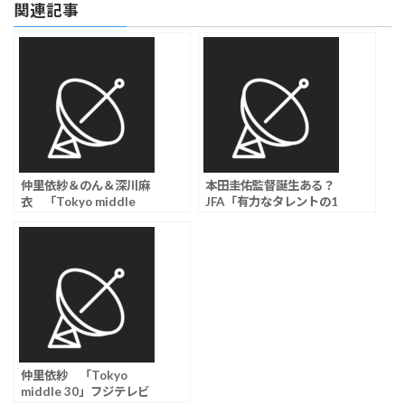
関連記事
仲里依紗＆のん＆深川麻
本田圭佑監督誕生ある？
衣 「Tokyo middle
JFA「有力なタレントの1
30」中島颯太、阪本奨
人」と評価
悟、天野優の出演が決定
仲里依紗 「Tokyo
middle 30」フジテレビ