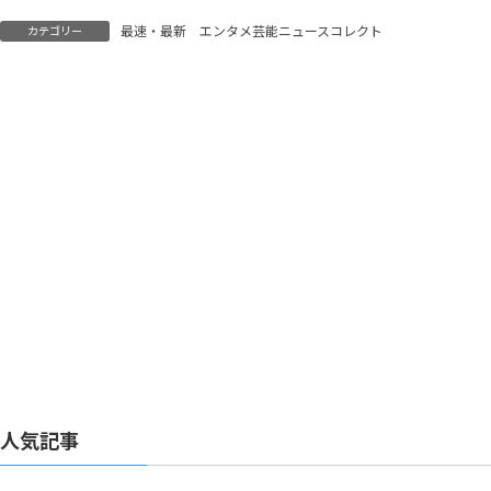
連続ドラマ初主演、中国
の大ヒットドラマをリメ
最速・最新 エンタメ芸能ニュースコレクト
カテゴリー
イク
人気記事