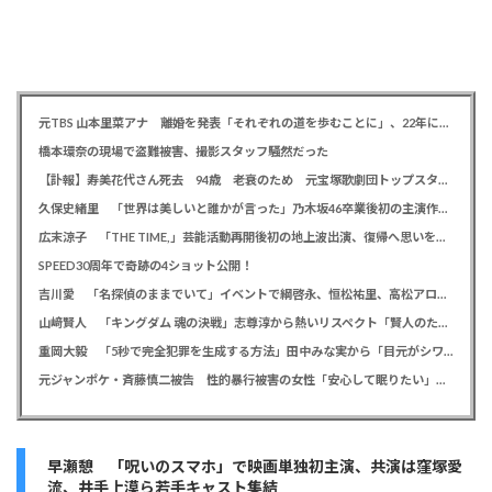
元TBS 山本里菜アナ 離婚を発表「それぞれの道を歩むことに」、22年に一般男性と結婚
橋本環奈の現場で盗難被害、撮影スタッフ騒然だった
【訃報】寿美花代さん死去 94歳 老衰のため 元宝塚歌劇団トップスター、夫は高島忠夫さん、息子は高嶋政宏・政伸
久保史緒里 「世界は美しいと誰かが言った」乃木坂46卒業後初の主演作で母親役に「すごく貴重な経験をさせていただいた」
広末涼子 「THE TIME,」芸能活動再開後初の地上波出演、復帰へ思いを告白「自分の弱い部分だったり…」
SPEED30周年で奇跡の4ショット公開！
吉川愛 「名探偵のままでいて」イベントで綱啓永、恒松祐里、高松アロハと息ピッタリの仲良しトーク
山﨑賢人 「キングダム 魂の決戦」志尊淳から熱いリスペクト「賢人のためだったらみんな頑張る」
重岡大毅 「5秒で完全犯罪を生成する方法」田中みな実から「目元がシワシワ」とダメ出し連発されたことを暴露
元ジャンポケ・斉藤慎二被告 性的暴行被害の女性「安心して眠りたい」「何も恐れず外を歩きたい」
早瀬憩 「呪いのスマホ」で映画単独初主演、共演は窪塚愛
流、井手上漠ら若手キャスト集結