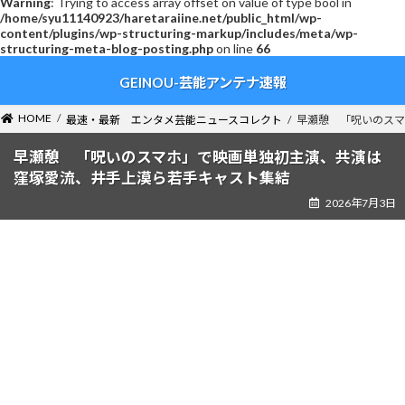
Warning
: Trying to access array offset on value of type bool in
/home/syu11140923/haretaraiine.net/public_html/wp-
content/plugins/wp-structuring-markup/includes/meta/wp-
structuring-meta-blog-posting.php
on line
66
コ
ナ
GEINOU-芸能アンテナ速報
ン
ビ
テ
ゲ
ン
ー
HOME
最速・最新 エンタメ芸能ニュースコレクト
早瀬憩 「呪いのスマ
ツ
シ
へ
ョ
早瀬憩 「呪いのスマホ」で映画単独初主演、共演は
ス
ン
窪塚愛流、井手上漠ら若手キャスト集結
キ
に
2026年7月3日
ッ
移
プ
動