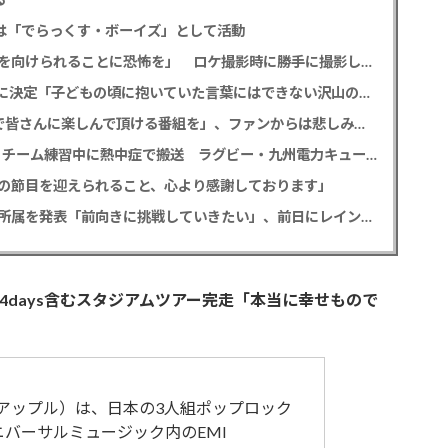
今後は「でらっくす・ボーイズ」として活動
テレ東・田中瞳アナ 「面識のない方々にカメラを向けられることに恐怖を」 ロケ撮影時に勝手に撮影してくる人に注意喚起
堀田真由＆高橋一生 「ghost／夜の果て」声優に決定「子どもの頃に抱いていた言葉にはできない沢山の感情を思い出しました」
相葉雅紀 冠ラジオ番組9月終了発表「最終回まで皆さんに楽しんで頂ける番組を」、ファンからは悲しみの声
【訃報】サイモニ・ヴニランギさん死去 26歳 チーム練習中に熱中症で搬送 ラグビー・九州電力キューデンヴォルテクス選手
の節目を迎えられること、心より感謝しております」
元読売テレビ・佐藤佳奈アナ ツインプラネット所属を発表「前向きに挑戦していきたい」、前日にレインボー池田直人と結婚発表
、国立4days含むスタジアムツアー完走「本当に幸せもので
アップル）は、日本の3人組ポップロック
ニバーサルミュージック内のEMI