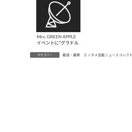
Mrs. GREEN APPLE
イベントに“グラドル
集団招待”が物議「繋
がり目的だろ」「下心
最速・最新 エンタメ芸能ニュースコレク
カテゴリー
丸見え」の声