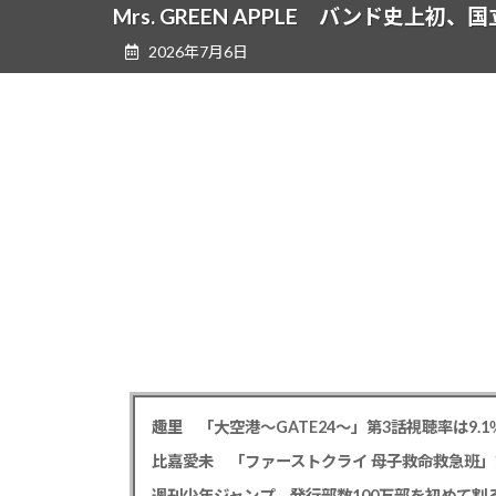
ツ
シ
Mrs. GREEN APPLE バンド史上
へ
ョ
2026年7月6日
ス
ン
キ
に
ッ
移
プ
動
趣里 「大空港～GATE24～」第3話視聴率は9.1
比嘉愛未 「ファーストクライ 母子救命救急班」
週刊少年ジャンプ、発行部数100万部を初めて割