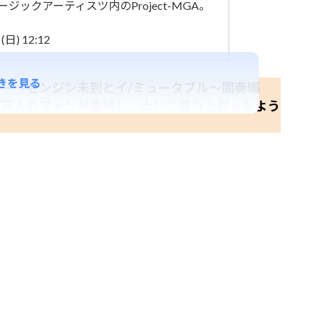
ージックアーティスツ内のProject-MGA。
日) 12:12
きを見る
アムツアー「ゼンジン未到とイ/ミュータブル～間奏編
7万人のファンが集結し、大いに盛り上がったよう