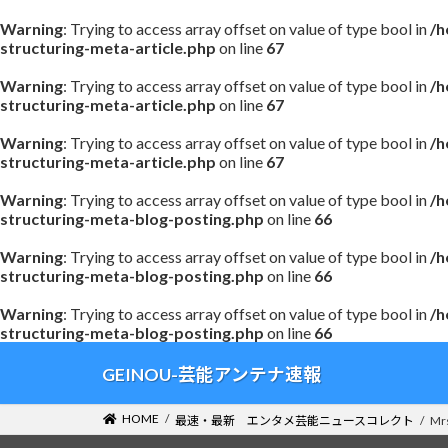
Warning
: Trying to access array offset on value of type bool in
/h
structuring-meta-article.php
on line
67
Warning
: Trying to access array offset on value of type bool in
/h
structuring-meta-article.php
on line
67
Warning
: Trying to access array offset on value of type bool in
/h
structuring-meta-article.php
on line
67
Warning
: Trying to access array offset on value of type bool in
/h
structuring-meta-blog-posting.php
on line
66
Warning
: Trying to access array offset on value of type bool in
/h
structuring-meta-blog-posting.php
on line
66
Warning
: Trying to access array offset on value of type bool in
/h
structuring-meta-blog-posting.php
on line
66
コ
ナ
GEINOU-芸能アンテナ速報
ン
ビ
テ
ゲ
HOME
最速・最新 エンタメ芸能ニュースコレクト
M
ン
ー