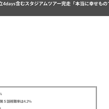
初、国立4days含むスタジアムツアー完走「本当に幸せも
％
第５話視聴率は4.2％
る