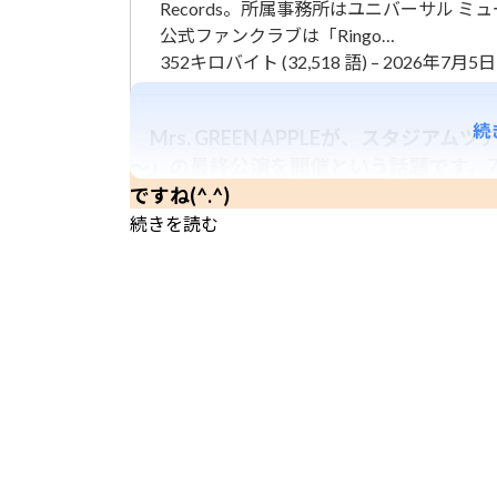
Records。所属事務所はユニバーサル ミュ
公式ファンクラブは「Ringo…
352キロバイト (32,518 語) – 2026年7月5日 (
続
Mrs. GREEN APPLEが、スタジ
～」の最終公演を開催という話題です。
ですね(^.^)
続きを読む