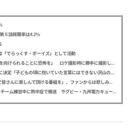
％
第５話視聴率は4.2％
る
今後は「でらっくす・ボーイズ」として活動
テレ東・田中瞳アナ 「面識のない方々にカメラを向けられることに恐怖を」 ロケ撮影時に勝手に撮影してくる人に注意喚起
堀田真由＆高橋一生 「ghost／夜の果て」声優に決定「子どもの頃に抱いていた言葉にはできない沢山の感情を思い出しました」
相葉雅紀 冠ラジオ番組9月終了発表「最終回まで皆さんに楽しんで頂ける番組を」、ファンからは悲しみの声
【訃報】サイモニ・ヴニランギさん死去 26歳 チーム練習中に熱中症で搬送 ラグビー・九州電力キューデンヴォルテクス選手