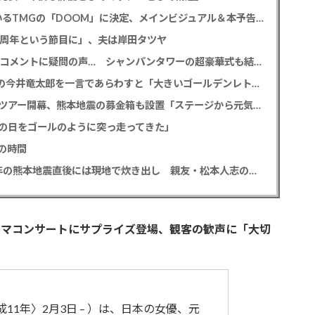
尾上松也「八つ墓村」 主題歌はB’z松本孝弘率いるTMGの「DOOM」に決定、メインビジュアル＆本予告編も解禁
2周年という節目に」、夫は岸田タツヤ
元TBS 山本里菜アナ 「感覚がわからない」離婚コメントに疑問の声… シャンパンタワーの超豪華式も結婚生活は4年半で終止符
M!LK 曽野舜太 「仮面ライダーゼッツ」初共演の今井竜太郎を一言であらわすと「大きいゴールデンレトリバー
堂本光一＆井上芳雄 帝劇の名曲を歌うアリーナツアー開幕、熊本地震の募金箱も設置「ステージから元気を届けられる形になれば」
の日をゴールのように突っ走ってきた」
の時間
中居正広氏 「ひそかに被災地支援」か？ 2016年の熊本地震直後には現地で炊き出し 親友・松本人志の闘病に心を痛め、頻繁に連絡も
ネマコンサートにサプライズ登場、観客の歓声に「大切
成11年〉2月3日 – ）は、日本の女優、元