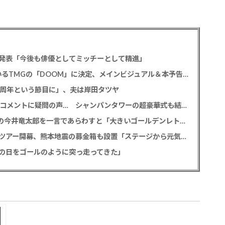
発表「今後も俳優としてミッチーとして精進」
尾上松也「八つ墓村」 主題歌はB’z松本孝弘率いるTMGの「DOOM」に決定、メインビジュアル＆本予告編も解禁
2周年という節目に」、夫は岸田タツヤ
元TBS 山本里菜アナ 「感覚がわからない」離婚コメントに疑問の声… シャンパンタワーの超豪華式も結婚生活は4年半で終止符
M!LK 曽野舜太 「仮面ライダーゼッツ」初共演の今井竜太郎を一言であらわすと「大きいゴールデンレトリバー
堂本光一＆井上芳雄 帝劇の名曲を歌うアリーナツアー開幕、熊本地震の募金箱も設置「ステージから元気を届けられる形になれば」
の日をゴールのように突っ走ってきた」