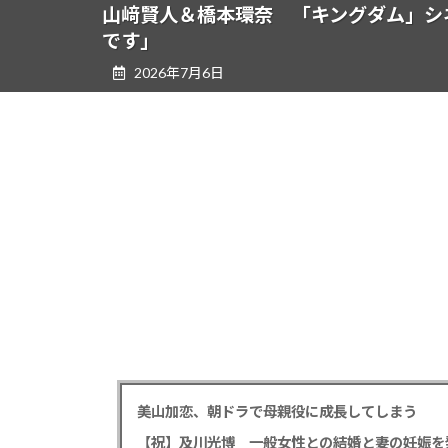
ツ
シ
山﨑賢人＆橋本環奈 「キングダム」シ
へ
ョ
です」
ス
ン
2026年7月6日
キ
に
ッ
移
プ
動
美山加恋、朝ドラで母親役に成長してしまう
【祝】及川光博 一般女性との結婚と妻の妊娠を