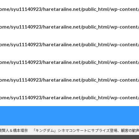
ome/syu11140923/haretaraiine.net/public_html/wp-content
ome/syu11140923/haretaraiine.net/public_html/wp-content
ome/syu11140923/haretaraiine.net/public_html/wp-content
ome/syu11140923/haretaraiine.net/public_html/wp-content
ome/syu11140923/haretaraiine.net/public_html/wp-content
ome/syu11140923/haretaraiine.net/public_html/wp-content
﨑賢人＆橋本環奈 「キングダム」シネマコンサートにサプライズ登場、観客の歓