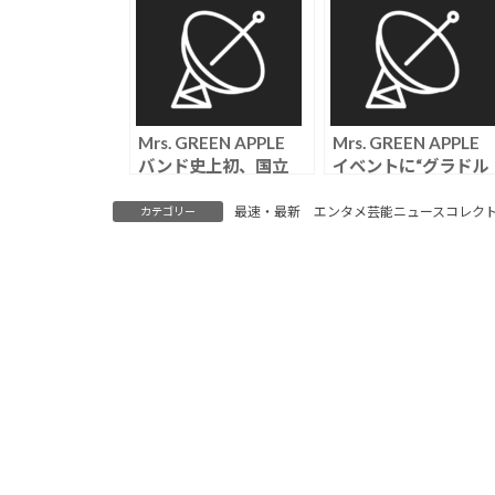
Mrs. GREEN APPLE
Mrs. GREEN APPL
バンド史上初、国立
イベントに“グラドル
4days含むスタジアム
集団招待”が物議「繋
ツアー完走「本当に幸
がり目的だろ」「下
最速・最新 エンタメ芸能ニュースコレク
カテゴリー
せものです」
丸見え」の声