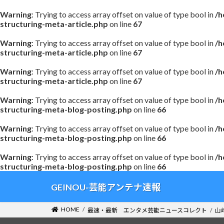
Warning
: Trying to access array offset on value of type bool in
/h
structuring-meta-article.php
on line
67
Warning
: Trying to access array offset on value of type bool in
/h
structuring-meta-article.php
on line
67
Warning
: Trying to access array offset on value of type bool in
/h
structuring-meta-article.php
on line
67
Warning
: Trying to access array offset on value of type bool in
/h
structuring-meta-blog-posting.php
on line
66
Warning
: Trying to access array offset on value of type bool in
/h
structuring-meta-blog-posting.php
on line
66
Warning
: Trying to access array offset on value of type bool in
/h
structuring-meta-blog-posting.php
on line
66
コ
ナ
GEINOU-芸能アンテナ速報
ン
ビ
テ
ゲ
HOME
最速・最新 エンタメ芸能ニュースコレクト
山
ン
ー