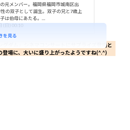
 DVLの元メンバー。福岡県福岡市城南区出
卵性の双子として誕生。双子の兄と7歳上
子は伯母にあたる。…
(日) 00:10
きを見る
ングダム」シネマコンサートにサプライズ登場と
登場に、大いに盛り上がったようですね(^.^)