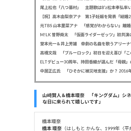
【祝】高木由梨奈アナ 第1子妊娠を発表「結婚
高橋文哉 「ブルーロック」初日を迎え喜び「こ
ELTデビュー30周年、持田香織が選んだ「母親」
山﨑賢人＆橋本環奈 「キングダム」シ
な日に来られて嬉しいです」
橋本
環奈
橋本
環奈
（はしもと かんな、1999年〈平