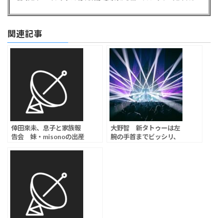
関連記事
倖田來未、息子と家族報
大野智 新タトゥーは左
告会 妹・misonoの出産
腕の手首までビッシリ、
を祝福
ジェシー＆堂本剛と泥酔
して路上でダンス