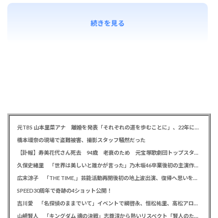
続きを見る
元TBS 山本里菜アナ 離婚を発表「それぞれの道を歩むことに」、22年に一般男性と結婚
橋本環奈の現場で盗難被害、撮影スタッフ騒然だった
【訃報】寿美花代さん死去 94歳 老衰のため 元宝塚歌劇団トップスター、夫は高島忠夫さん、息子は高嶋政宏・政伸
久保史緒里 「世界は美しいと誰かが言った」乃木坂46卒業後初の主演作で母親役に「すごく貴重な経験をさせていただいた」
広末涼子 「THE TIME,」芸能活動再開後初の地上波出演、復帰へ思いを告白「自分の弱い部分だったり…」
SPEED30周年で奇跡の4ショット公開！
吉川愛 「名探偵のままでいて」イベントで綱啓永、恒松祐里、高松アロハと息ピッタリの仲良しトーク
山﨑賢人 「キングダム 魂の決戦」志尊淳から熱いリスペクト「賢人のためだったらみんな頑張る」