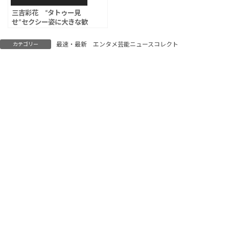
三吉彩花 “タトゥー見
せ”セクシー姿に大きな歓
声…背中からヒップライ
ンまで大胆露出
最速・最新 エンタメ芸能ニュースコレクト
カテゴリー