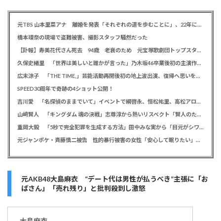
元TBS 山本里菜アナ 離婚を発表「それぞれの道を歩むことに」、22年に一般男性と結婚
橋本環奈の現場で盗難被害、撮影スタッフ騒然だった
【訃報】寿美花代さん死去 94歳 老衰のため 元宝塚歌劇団トップスター、夫は高島忠夫さん、息子は高嶋政宏・政伸
久保史緒里 「世界は美しいと誰かが言った」乃木坂46卒業後初の主演作で母親役に「すごく貴重な経験をさせていただいた」
広末涼子 「THE TIME,」芸能活動再開後初の地上波出演、復帰へ思いを告白「自分の弱い部分だったり…」
SPEED30周年で奇跡の4ショット公開！
吉川愛 「名探偵のままでいて」イベントで綱啓永、恒松祐里、高松アロハと息ピッタリの仲良しトーク
山﨑賢人 「キングダム 魂の決戦」志尊淳から熱いリスペクト「賢人のためだったらみんな頑張る」
重岡大毅 「5秒で完全犯罪を生成する方法」田中みな実から「目元がシワシワ」とダメ出し連発されたことを暴露
元ジャンポケ・斉藤慎二被告 性的暴行被害の女性「安心して眠りたい」「何も恐れず外を歩きたい」
元AKB48大島麻衣 “デート代は男性が払うべき”主張に「お
ばさん」「売れ残り」と批判殺到し激怒
大島
麻衣