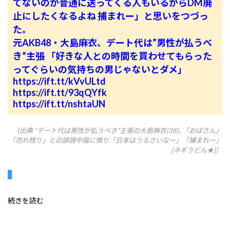
てないのか普通に送ってくる人もいるからDM廃
止にしたくなるよね 捕まれー」と思いをつづっ
た。
元AKB48・大島麻衣、デート代は”男性が払うべ
き”主張 「好きな人との時間を買わせてもらった
ってぐらいの気持ちの男じゃないとダメ」
https://ift.tt/kVvULtd
https://ift.tt/93qQYfk
https://ift.tt/nshtaUN
（出典 “デート代は男性が払うべき”主張の大島麻衣(38)､「おばさん」
「売れ残り」との誹謗中傷に憤り「日本はうるさいなー」「捕まれー」
[ネギうどん★]）
続きを読む