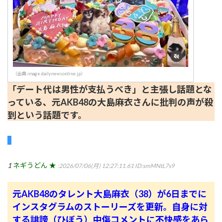
（出典 image.dailynewsonline.jp）
「デート代は男性が支払うべき」と主張し話題とな
っている、元AKB48の大島麻衣さんに批判の声が殺
到という話題です。
1
ネギうどん ★
:2026/07/06(月) 12:27:11.61
ID:smMNtL7s9
元AKB48のタレント大島麻衣（38）が6日までに
インスタグラムのストーリーズを更新。自身に対
する誹謗（ひぼう）中傷コメントに不快感をあら