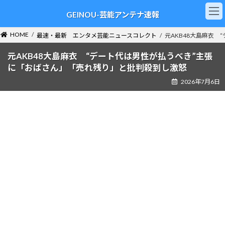
コ
ナ
GEINOU-芸能アンテナ速報
ン
ビ
テ
ゲ
ン
ー
HOME
最速・最新 エンタメ芸能ニュースコレクト
元AKB48大島麻衣
ツ
シ
へ
ョ
元AKB48大島麻衣 “デート代は男性が払うべき”主張
ス
ン
に「おばさん」「売れ残り」と批判殺到し激怒
キ
に
2026年7月6日
ッ
移
プ
動