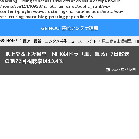
Warning
: Trying to access array offset on value of type bool in
/home/syu11140923/haretaraiine.net/public_html/wp-
content/plugins/wp-structuring-markup/includes/meta/wp-
structuring-meta-blog-posting.php
on line
66
コ
ナ
GEINOU-芸能アンテナ速報
ン
ビ
テ
ゲ
ン
ー
HOME
最速・最新 エンタメ芸能ニュースコレクト
見上愛＆上坂樹里 NH
ツ
シ
へ
ョ
見上愛＆上坂樹里 NHK朝ドラ「風、薫る」7日放送
ス
ン
の第72回視聴率は13.4％
キ
に
2026年7月8日
ッ
移
プ
動