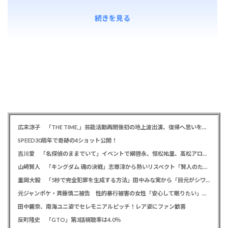
続きを見る
広末涼子 「THE TIME,」芸能活動再開後初の地上波出演、復帰へ思いを告白「自分の弱い部分だったり…」
SPEED30周年で奇跡の4ショット公開！
吉川愛 「名探偵のままでいて」イベントで綱啓永、恒松祐里、高松アロハと息ピッタリの仲良しトーク
山﨑賢人 「キングダム 魂の決戦」志尊淳から熱いリスペクト「賢人のためだったらみんな頑張る」
重岡大毅 「5秒で完全犯罪を生成する方法」田中みな実から「目元がシワシワ」とダメ出し連発されたことを暴露
元ジャンポケ・斉藤慎二被告 性的暴行被害の女性「安心して眠りたい」「何も恐れず外を歩きたい」
田中麗奈、南海ユニ姿でセレモニアルピッチ！レア姿にファン歓喜
反町隆史 「GTO」第3話視聴率は4.0％