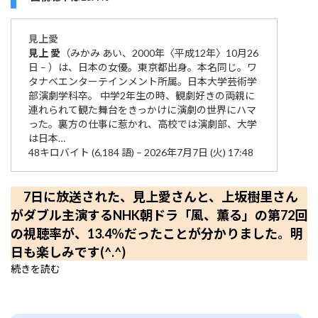
見上
愛
見上
愛
（みかみ あい、2000年〈平成12年〉10月26
日 – ）は、日本の女優。東京都出身。本名同じ。ワ
タナベエンターテインメント所属。日本大学芸術学
部演劇学科卒。 中学2年生の時、観劇好きの両親に
連れられて観た舞台をきっかけに演劇の世界にハマ
った。裏方の仕事に惹かれ、高校では演劇部、大学
は日本…
48キロバイト (6,184 語) – 2026年7月7日 (火) 17:48
7日に放送された、見上愛さんと、上坂樹里さん
がダブル主演するNHK朝ドラ「風、薫る」の第72回
の視聴率が、13.4％だったことが分かりました。明
日も楽しみです(^.^)
続きを読む