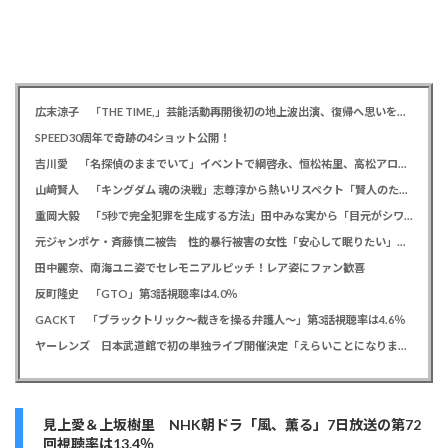
広末涼子 「THE TIME,」芸能活動再開後初の地上波出演、復帰へ思いを告白「自分の弱い部分だったり…」
SPEED30周年で奇跡の4ショット公開！
吉川愛 「名探偵のままでいて」イベントで綱啓永、恒松祐里、高松アロハと息ピッタリの仲良しトーク
山﨑賢人 「キングダム 魂の決戦」志尊淳から熱いリスペクト「賢人のためだったらみんな頑張る」
重岡大毅 「5秒で完全犯罪を生成する方法」田中みな実から「目元がシワシワ」とダメ出し連発されたことを暴露
元ジャンポケ・斉藤慎二被告 性的暴行被害の女性「安心して眠りたい」「何も恐れず外を歩きたい」
田中麗奈、南海ユニ姿でセレモニアルピッチ！レア姿にファン歓喜
反町隆史 「GTO」第3話視聴率は4.0％
GACKT 「ブラックトリック～裁きを操る弁護人～」第3話視聴率は4.6％
ヤーレンズ 日本武道館で初の単独ライブ開催決定「えらいことになりました！」
見上愛＆上坂樹里 NHK朝ドラ「風、薫る」7日放送の第72
回視聴率は13.4％