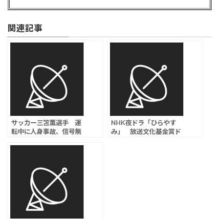
関連記事
サッカー三笘薫選手 運
NHK夜ドラ「ひらやす
転中に人身事故、信号無
み」 放送文化基金賞ド
視か？自転車に乗ってい
ラマ部門で最優秀賞受
た女性が軽傷
賞、岡山天音＆森七菜は
演技賞受賞