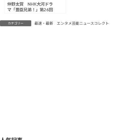
仲野太賀 NHK大河ドラ
マ「豊臣兄弟！」第26回
視聴率は11.3％
最速・最新 エンタメ芸能ニュースコレクト
カテゴリー
人気記事