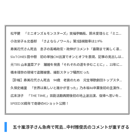
松平健 「ミニオンズ＆モンスターズ」笑福亭鶴瓶、鈴木愛理らと「ミニおんど」披露も「サンバの方が楽」と本音
小池栄子＆北香那 「さよならノワール」第5話視聴率は2.9％
寿美花代さん死去 息子の高嶋政宏・政伸がコメント「最期まで美しく凛とした表情」「最期の最期まで大女優」「
SixTONES 田中樹 初の単独CM出演でオンとオフを表現、記事の見出しは「“いい男の休日”にしてください」とアピール
元TBS 山本里菜アナ 離婚を発表「それぞれの道を歩むことに」、22年に一般男性と結婚
橋本環奈の現場で盗難被害、撮影スタッフ騒然だった
【訃報】寿美花代さん死去 94歳 老衰のため 元宝塚歌劇団トップスター、夫は高島忠夫さん、息子は高嶋政宏・政伸
久保史緒里 「世界は美しいと誰かが言った」乃木坂46卒業後初の主演作で母親役に「すごく貴重な経験をさせていただいた」
広末涼子 「THE TIME,」芸能活動再開後初の地上波出演、復帰へ思いを告白「自分の弱い部分だったり…」
SPEED30周年で奇跡の4ショット公開！
五十嵐淳子さん急病で死去…中村雅俊氏のコメントが重すぎる