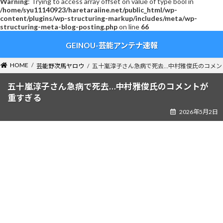
Warning
: Trying to access array offset on value of type bool in
/home/syu11140923/haretaraiine.net/public_html/wp-
content/plugins/wp-structuring-markup/includes/meta/wp-
structuring-meta-blog-posting.php
on line
66
コ
ナ
GEINOU-芸能アンテナ速報
ン
ビ
テ
ゲ
ン
ー
HOME
芸能野次馬ヤロウ
五十嵐淳子さん急病で死去…中村雅俊氏のコメン
ツ
シ
へ
ョ
五十嵐淳子さん急病で死去…中村雅俊氏のコメントが
ス
ン
重すぎる
キ
に
2026年5月2日
ッ
移
プ
動