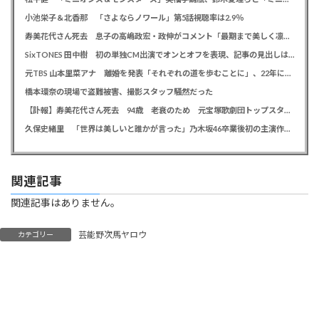
小池栄子＆北香那 「さよならノワール」第5話視聴率は2.9％
寿美花代さん死去 息子の高嶋政宏・政伸がコメント「最期まで美しく凛とした表情」「最期の最期まで大女優」「
SixTONES 田中樹 初の単独CM出演でオンとオフを表現、記事の見出しは「“いい男の休日”にしてください」とアピール
元TBS 山本里菜アナ 離婚を発表「それぞれの道を歩むことに」、22年に一般男性と結婚
橋本環奈の現場で盗難被害、撮影スタッフ騒然だった
【訃報】寿美花代さん死去 94歳 老衰のため 元宝塚歌劇団トップスター、夫は高島忠夫さん、息子は高嶋政宏・政伸
久保史緒里 「世界は美しいと誰かが言った」乃木坂46卒業後初の主演作で母親役に「すごく貴重な経験をさせていただいた」
関連記事
関連記事はありません。
芸能野次馬ヤロウ
カテゴリー