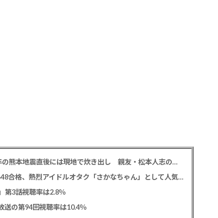
中居正広氏 「ひそかに被災地支援」か？ 2016年の熊本地震直後には現地で炊き出し 親友・松本人志の闘病に心を痛め、頻繁に連絡も
レインボー 池田直人と結婚の佐藤佳奈アナ AKB48合格、熱烈アイドルオタク「さかなちゃん」として人気に、7月末に読売テレビ退社
0」第3話視聴率は2.8％
送の第94回視聴率は10.4％