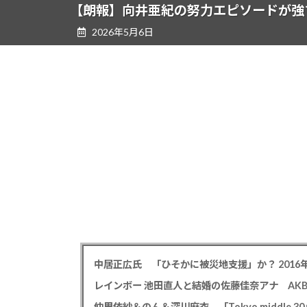
ツ
シ
【朗報】向井亜紀の努力エピソードが強
へ
ョ
2026年5月6日
ス
ン
キ
に
ッ
移
プ
動
仲里依紗＆のん＆深川麻衣 「Tokyo middle 3