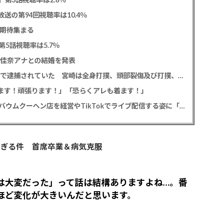
送の第94回視聴率は10.4％
に期待集まる
5話視聴率は5.7％
藤佳奈アナとの結婚を発表
元EXILE黒木啓司 妻・宮崎麗果被告へのDV事案で逮捕されていた 宮崎は全身打撲、頭部裂傷及び打撲、頸部損傷の怪我
出ます！頑張ります！」「恐らくアレも着ます！」
斉藤慎二被告から性的暴行被害の女性 事件後にバウムクーヘン店を経営やTikTokでライブ配信する姿に「言葉にできない悔しさと怒り」
すぎる件 首席卒業＆病気克服
は大変だった」って話は結構ありますよね…。番
ほど変化が大きいんだと思います。