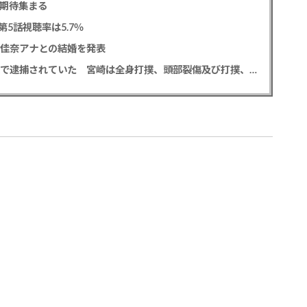
に期待集まる
5話視聴率は5.7％
藤佳奈アナとの結婚を発表
元EXILE黒木啓司 妻・宮崎麗果被告へのDV事案で逮捕されていた 宮崎は全身打撲、頭部裂傷及び打撲、頸部損傷の怪我