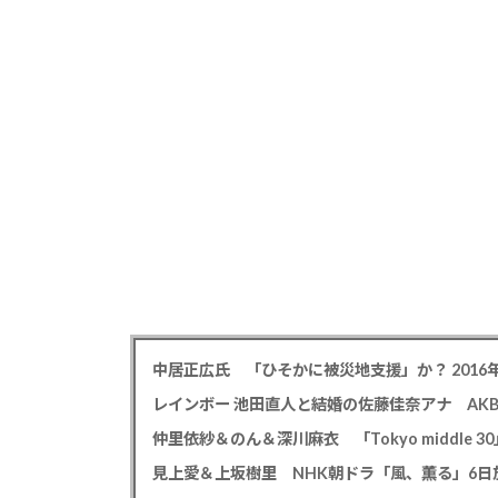
仲里依紗＆のん＆深川麻衣 「Tokyo middle 3
見上愛＆上坂樹里 NHK朝ドラ「風、薫る」6日放