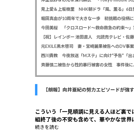
見上愛＆上坂樹里 NHK朝ドラ「風、薫る」6日放
堀田真由が10周年で大きな一歩 初挑戦の役柄
今田美桜 「クロスロード～救命救急の約束～」第
【祝】レインボー 池田直人 元読売テレビ・佐
西川貴教 今夜放送「Mステ」に向け“予告”「
【朗報】向井亜紀の努力エピソードが強
こういう「一見順調に見える人ほど裏で
組終了後の不安も含めて、華やかな世界
続きを読む