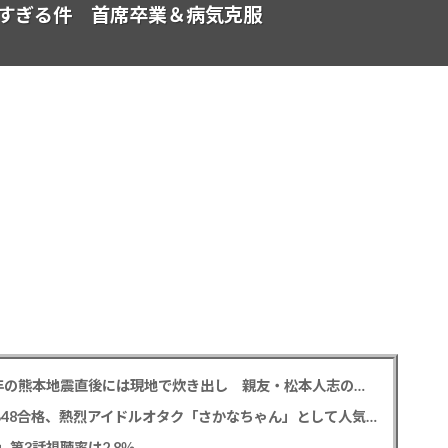
すぎる件 首席卒業＆病気克服
中居正広氏 「ひそかに被災地支援」か？ 2016年の熊本地震直後には現地で炊き出し 親友・松本人志の闘病に心を痛め、頻繁に連絡も
レインボー 池田直人と結婚の佐藤佳奈アナ AKB48合格、熱烈アイドルオタク「さかなちゃん」として人気に、7月末に読売テレビ退社
0」第3話視聴率は2.8％