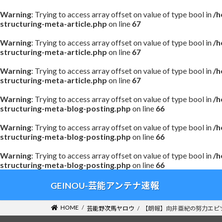
Warning
: Trying to access array offset on value of type bool in
/h
structuring-meta-article.php
on line
67
Warning
: Trying to access array offset on value of type bool in
/h
structuring-meta-article.php
on line
67
Warning
: Trying to access array offset on value of type bool in
/h
structuring-meta-article.php
on line
67
Warning
: Trying to access array offset on value of type bool in
/h
structuring-meta-blog-posting.php
on line
66
Warning
: Trying to access array offset on value of type bool in
/h
structuring-meta-blog-posting.php
on line
66
Warning
: Trying to access array offset on value of type bool in
/h
structuring-meta-blog-posting.php
on line
66
コ
ナ
GEINOU-芸能アンテナ速報
ン
ビ
テ
ゲ
HOME
芸能野次馬ヤロウ
【朗報】向井亜紀の努力エピ
ン
ー