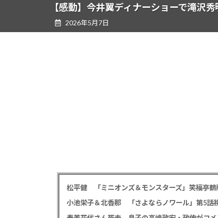
ツ
シ
【感動】今井翼ディナーショーで滝沢秀
へ
ョ
2026年5月7日
ス
ン
キ
に
ッ
移
プ
動
小池栄子＆北香那 「さよならノワール」第5話視