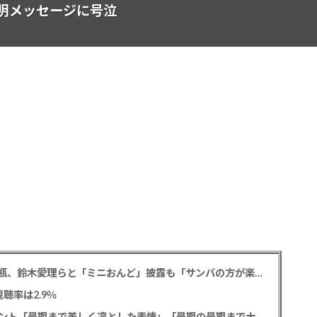
明メッセージに号泣
松平健 「ミニオンズ＆モンスターズ」笑福亭鶴瓶、鈴木愛理らと「ミニおんど」披露も「サンバの方が楽」と本音
聴率は2.9％
寿美花代さん死去 息子の高嶋政宏・政伸がコメント「最期まで美しく凛とした表情」「最期の最期まで大女優」「