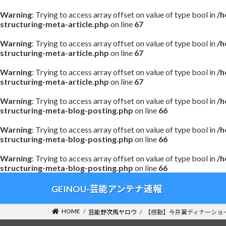
Warning
: Trying to access array offset on value of type bool in
/h
structuring-meta-article.php
on line
67
Warning
: Trying to access array offset on value of type bool in
/h
structuring-meta-article.php
on line
67
Warning
: Trying to access array offset on value of type bool in
/h
structuring-meta-article.php
on line
67
Warning
: Trying to access array offset on value of type bool in
/h
structuring-meta-blog-posting.php
on line
66
Warning
: Trying to access array offset on value of type bool in
/h
structuring-meta-blog-posting.php
on line
66
Warning
: Trying to access array offset on value of type bool in
/h
structuring-meta-blog-posting.php
on line
66
コ
ナ
GEINOU-芸能アンテナ速報
ン
ビ
テ
ゲ
HOME
芸能野次馬ヤロウ
【感動】今井翼ディナーショ
ン
ー