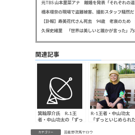
元TBS 山本里菜アナ 離婚を発表「それぞれの
橋本環奈の現場で盗難被害、撮影スタッフ騒然だ
関連記事
箕輪厚介氏 R₋1王
R-1王者・中山功太
者・中山功太の「ずっ
「ずっといじめられ
といじめられた先輩が
先輩がいる」と激白
いる」告白に「正解を
「むちゃくちゃ売れ
芸能野次馬ヤロウ
カテゴリー