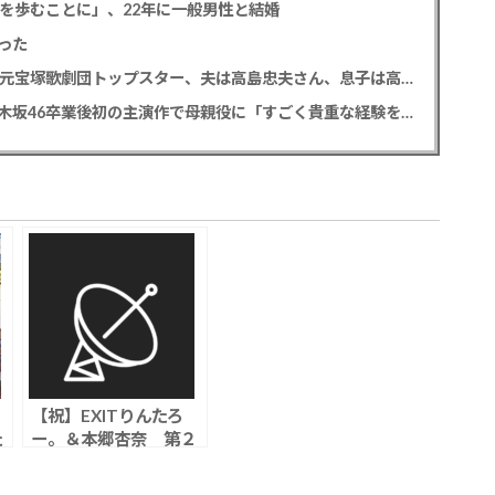
道を歩むことに」、22年に一般男性と結婚
った
【訃報】寿美花代さん死去 94歳 老衰のため 元宝塚歌劇団トップスター、夫は高島忠夫さん、息子は高嶋政宏・政伸
久保史緒里 「世界は美しいと誰かが言った」乃木坂46卒業後初の主演作で母親役に「すごく貴重な経験をさせていただいた」
【祝】EXITりんたろ
た
ー。＆本郷杏奈 第２
子女児誕生、「ホンマ
て
でっか！？TV」で報