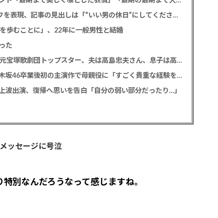
SixTONES 田中樹 初の単独CM出演でオンとオフを表現、記事の見出しは「“いい男の休日”にしてください」とアピール
道を歩むことに」、22年に一般男性と結婚
った
【訃報】寿美花代さん死去 94歳 老衰のため 元宝塚歌劇団トップスター、夫は高島忠夫さん、息子は高嶋政宏・政伸
久保史緒里 「世界は美しいと誰かが言った」乃木坂46卒業後初の主演作で母親役に「すごく貴重な経験をさせていただいた」
の地上波出演、復帰へ思いを告白「自分の弱い部分だったり…」
メッセージに号泣
り特別なんだろうなって感じますね。