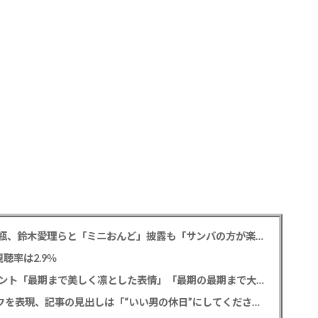
松平健 「ミニオンズ＆モンスターズ」笑福亭鶴瓶、鈴木愛理らと「ミニおんど」披露も「サンバの方が楽」と本音
聴率は2.9％
寿美花代さん死去 息子の高嶋政宏・政伸がコメント「最期まで美しく凛とした表情」「最期の最期まで大女優」「
SixTONES 田中樹 初の単独CM出演でオンとオフを表現、記事の見出しは「“いい男の休日”にしてください」とアピール