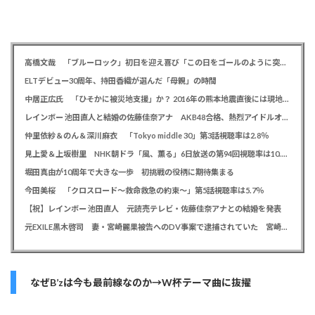
高橋文哉 「ブルーロック」初日を迎え喜び「この日をゴールのように突っ走ってきた」
ELTデビュー30周年、持田香織が選んだ「母親」の時間
中居正広氏 「ひそかに被災地支援」か？ 2016年の熊本地震直後には現地で炊き出し 親友・松本人志の闘病に心を痛め、頻繁に連絡も
レインボー 池田直人と結婚の佐藤佳奈アナ AKB48合格、熱烈アイドルオタク「さかなちゃん」として人気に、7月末に読売テレビ退社
仲里依紗＆のん＆深川麻衣 「Tokyo middle 30」第3話視聴率は2.8％
見上愛＆上坂樹里 NHK朝ドラ「風、薫る」6日放送の第94回視聴率は10.4％
堀田真由が10周年で大きな一歩 初挑戦の役柄に期待集まる
今田美桜 「クロスロード～救命救急の約束～」第5話視聴率は5.7％
【祝】レインボー 池田直人 元読売テレビ・佐藤佳奈アナとの結婚を発表
元EXILE黒木啓司 妻・宮崎麗果被告へのDV事案で逮捕されていた 宮崎は全身打撲、頭部裂傷及び打撲、頸部損傷の怪我
なぜB’zは今も最前線なのか→W杯テーマ曲に抜擢