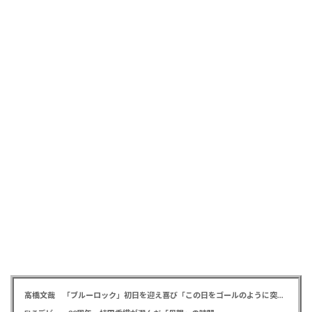
高橋文哉 「ブルーロック」初日を迎え喜び「この日をゴールのように突っ走ってきた」