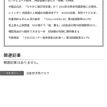
ELTデビュー30周年、持田香織が選んだ「母親」の時間
中居正広氏 「ひそかに被災地支援」か？ 2016年の熊本地震直後には現地で炊き出し 親友・松本人志の闘病に心を痛め、頻繁に連絡も
レインボー 池田直人と結婚の佐藤佳奈アナ AKB48合格、熱烈アイドルオタク「さかなちゃん」として人気に、7月末に読売テレビ退社
仲里依紗＆のん＆深川麻衣 「Tokyo middle 30」第3話視聴率は2.8％
見上愛＆上坂樹里 NHK朝ドラ「風、薫る」6日放送の第94回視聴率は10.4％
堀田真由が10周年で大きな一歩 初挑戦の役柄に期待集まる
今田美桜 「クロスロード～救命救急の約束～」第5話視聴率は5.7％
関連記事
関連記事はありません。
芸能野次馬ヤロウ
カテゴリー