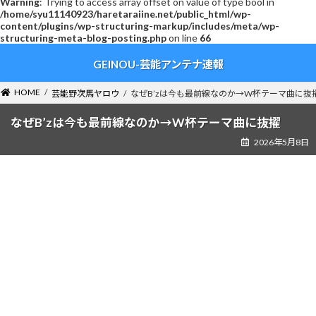
Warning
: Trying to access array offset on value of type bool in
/home/syu11140923/haretaraiine.net/public_html/wp-
content/plugins/wp-structuring-markup/includes/meta/wp-
structuring-meta-blog-posting.php
on line
66
コ
ナ
GEINOU-芸能アンテナ速報
ン
ビ
テ
ゲ
ン
ー
HOME
芸能野次馬ヤロウ
なぜB’zは今も最前線なのか→W杯テーマ曲に抜
ツ
シ
へ
ョ
なぜB’zは今も最前線なのか→W杯テーマ曲に抜擢
ス
ン
2026年5月8日
キ
に
ッ
移
プ
動