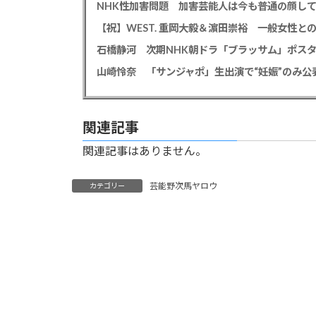
【祝】WEST. 重岡大毅＆濵田崇裕 一般女性
石橋静河 次期NHK朝ドラ「ブラッサム」ポス
山崎怜奈 「サンジャポ」生出演で“妊娠”のみ
関連記事
関連記事はありません。
芸能野次馬ヤロウ
カテゴリー