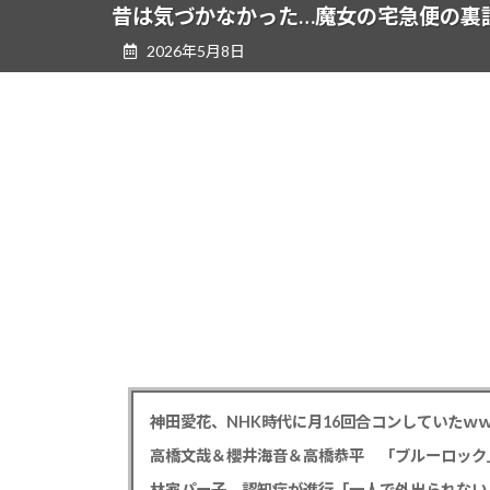
ツ
シ
昔は気づかなかった…魔女の宅急便の裏
へ
ョ
2026年5月8日
ス
ン
キ
に
ッ
移
プ
動
神田愛花、NHK時代に月16回合コンしていたｗ
高橋文哉＆櫻井海音＆高橋恭平 「ブルーロック
林家パー子 認知症が進行「一人で外出られない