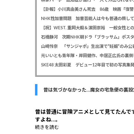
【訃報】小川真由美さん死去 86歳 映画「復
【祝】WEST. 重岡大毅＆濵田崇裕 一般女性
石橋静河 次期NHK朝ドラ「ブラッサム」ポス
山崎怜奈 「サンジャポ」生出演で“妊娠”のみ
元いいとも青年隊・岸田健作、中居正広氏の裏側
昔は気づかなかった…魔女の宅急便の裏設
昔は普通に冒険アニメとして見てたんで
すよね…。
続きを読む