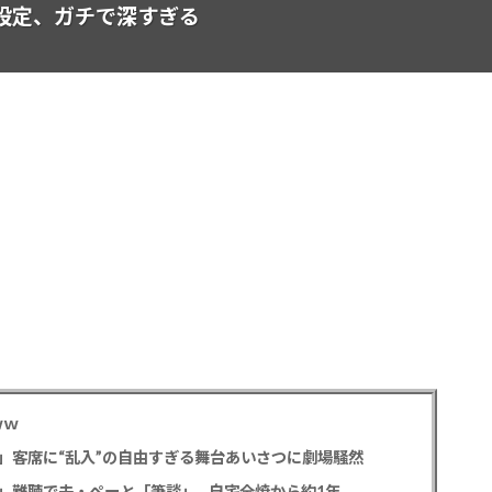
設定、ガチで深すぎる
ｗｗ
」客席に“乱入”の自由すぎる舞台あいさつに劇場騒然
」難聴で夫・ペーと「筆談」…自宅全焼から約1年