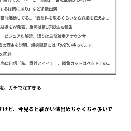
讐するは我にあり」など多数出演
NHK性加害問題 加害芸能人は今も普通の顔して芸能活動してる…「受信料を取るくらいなら詳細を伝えよ」視聴者からは批判の声
との結婚をW発表、重岡は第1子誕生も報告
タービジュアル解禁、語りは三條雅幸アナウンサー
公表の理由を説明、爆笑問題には「お祝い待ってます」
を回顧
SKE48 太田彩夏 デビュー12年目で初の写真集発売に自信「私、意外とイイ！」、勝負カットはベッド上のヌーディーな姿
定、ガチで深すぎる
すけど、今見ると細かい演出めちゃくちゃ多いで