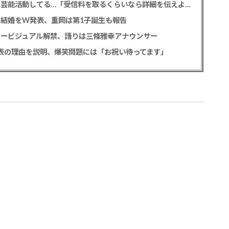
NHK性加害問題 加害芸能人は今も普通の顔して芸能活動してる…「受信料を取るくらいなら詳細を伝えよ」視聴者からは批判の声
との結婚をW発表、重岡は第1子誕生も報告
タービジュアル解禁、語りは三條雅幸アナウンサー
公表の理由を説明、爆笑問題には「お祝い待ってます」