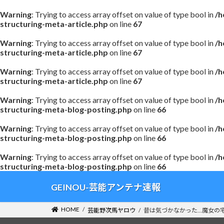
Warning
: Trying to access array offset on value of type bool in
/h
structuring-meta-article.php
on line
67
Warning
: Trying to access array offset on value of type bool in
/h
structuring-meta-article.php
on line
67
Warning
: Trying to access array offset on value of type bool in
/h
structuring-meta-article.php
on line
67
Warning
: Trying to access array offset on value of type bool in
/h
structuring-meta-blog-posting.php
on line
66
Warning
: Trying to access array offset on value of type bool in
/h
structuring-meta-blog-posting.php
on line
66
Warning
: Trying to access array offset on value of type bool in
/h
structuring-meta-blog-posting.php
on line
66
コ
ナ
GEINOU-芸能アンテナ速報
ン
ビ
テ
ゲ
HOME
芸能野次馬ヤロウ
昔は気づかなかった…魔女の
ン
ー