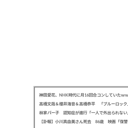
神田愛花、NHK時代に月16回合コンしていたｗ
高橋文哉＆櫻井海音＆高橋恭平 「ブルーロック
林家パー子 認知症が進行「一人で外出られない
【訃報】小川真由美さん死去 86歳 映画「復