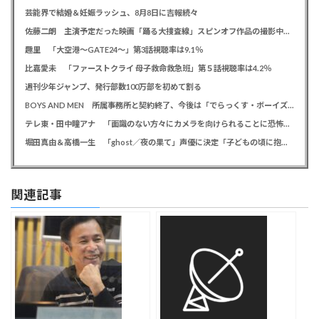
芸能界で結婚＆妊娠ラッシュ、8月8日に吉報続々
佐藤二朗 主演予定だった映画「踊る大捜査線」スピンオフ作品の撮影中止が正式に決定か
趣里 「大空港～GATE24～」第3話視聴率は9.1％
比嘉愛未 「ファーストクライ 母子救命救急班」第５話視聴率は4.2％
週刊少年ジャンプ、発行部数100万部を初めて割る
BOYS AND MEN 所属事務所と契約終了、今後は「でらっくす・ボーイズ」として活動
テレ東・田中瞳アナ 「面識のない方々にカメラを向けられることに恐怖を」 ロケ撮影時に勝手に撮影してくる人に注意喚起
堀田真由＆高橋一生 「ghost／夜の果て」声優に決定「子どもの頃に抱いていた言葉にはできない沢山の感情を思い出しました」
関連記事