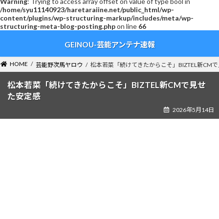
Warning
: Trying to access array offset on value of type bool in
/home/syu11140923/haretaraiine.net/public_html/wp-
content/plugins/wp-structuring-markup/includes/meta/wp-
structuring-meta-blog-posting.php
on line
66
コ
ナ
GEINOU-芸能アンテナ速報
ン
ビ
テ
ゲ
ン
ー
HOME
芸能野次馬ヤロウ
松本若菜「続けてきたからこそ」BIZTEL新CM
ツ
シ
へ
ョ
松本若菜「続けてきたからこそ」BIZTEL新CMで見せ
ス
ン
た安定感
キ
に
2026年5月14日
ッ
移
プ
動