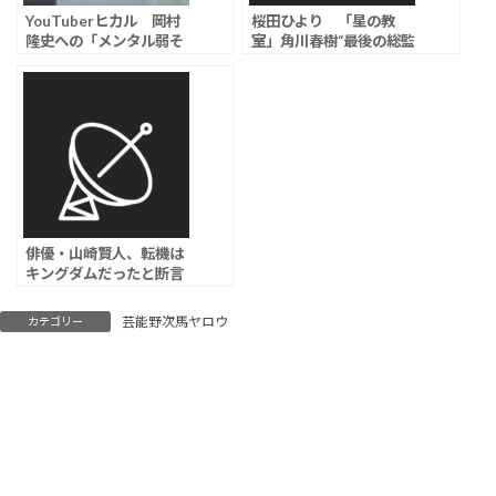
YouTuberヒカル 岡村
桜田ひより 「星の教
隆史への「メンタル弱そ
室」角川春樹“最後の総監
う」発言に…活動休止の
督作”で主演「先にある希
過去を無視した “一線越
望を描きたい」、監督は
え” の暴言と批判の声
中川龍太郎
俳優・山崎賢人、転機は
キングダムだったと断言
してしまう
芸能野次馬ヤロウ
カテゴリー