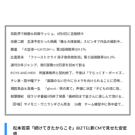
芸能界で結婚＆妊娠ラッシュ、8月8日に吉報続々
佐藤二朗 主演予定だった映画「踊る大捜査線」スピンオフ作品の撮影中止が正式に決定か
趣里 「大空港～GATE24～」第3話視聴率は9.1％
比嘉愛未 「ファーストクライ 母子救命救急班」第５話視聴率は4.2％
週刊少年ジャンプ、発行部数100万部を初めて割る
BOYS AND MEN 所属事務所と契約終了、今後は「でらっくす・ボーイズ」として活動
テレ東・田中瞳アナ 「面識のない方々にカメラを向けられることに恐怖を」 ロケ撮影時に勝手に撮影してくる人に注意喚起
堀田真由＆高橋一生 「ghost／夜の果て」声優に決定「子どもの頃に抱いていた言葉にはできない沢山の感情を思い出しました」
相葉雅紀 冠ラジオ番組9月終了発表「最終回まで皆さんに楽しんで頂ける番組を」、ファンからは悲しみの声
【訃報】サイモニ・ヴニランギさん死去 26歳 チーム練習中に熱中症で搬送 ラグビー・九州電力キューデンヴォルテクス選手
松本若菜「続けてきたからこそ」BIZTEL新CMで見せた安定
感