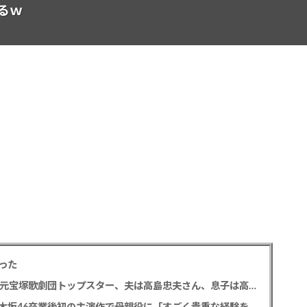
るｗ
った
【訃報】寿美花代さん死去 94歳 老衰のため 元宝塚歌劇団トップスター、夫は高島忠夫さん、息子は高嶋政宏・政伸
久保史緒里 「世界は美しいと誰かが言った」乃木坂46卒業後初の主演作で母親役に「すごく貴重な経験をさせていただいた」