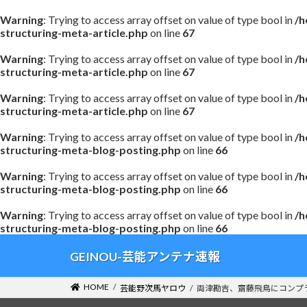
Warning
: Trying to access array offset on value of type bool in
/h
structuring-meta-article.php
on line
67
Warning
: Trying to access array offset on value of type bool in
/h
structuring-meta-article.php
on line
67
Warning
: Trying to access array offset on value of type bool in
/h
structuring-meta-article.php
on line
67
Warning
: Trying to access array offset on value of type bool in
/h
structuring-meta-blog-posting.php
on line
66
Warning
: Trying to access array offset on value of type bool in
/h
structuring-meta-blog-posting.php
on line
66
Warning
: Trying to access array offset on value of type bool in
/h
structuring-meta-blog-posting.php
on line
66
コ
ナ
GEINOU-芸能アンテナ速報
ン
ビ
テ
ゲ
HOME
芸能野次馬ヤロウ
両津勘吉、齋藤飛鳥にコンプ
ン
ー