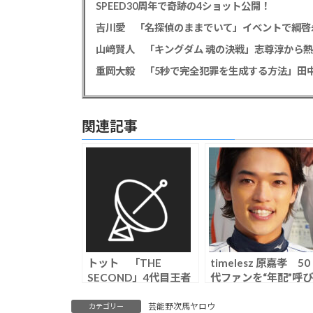
SPEED30周年で奇跡の4ショット公開！
吉川愛 「名探偵のままでいて」イベントで綱啓
山﨑賢人 「キングダム 魂の決戦」志尊淳から
関連記事
トット 「THE
timelesz 原嘉孝 50
SECOND」4代目王者
代ファンを“年配”呼び
に、結成18年目コン
して波紋…「ちょっと
ビが金属バットとの決
気を使うだけで印象
芸能野次馬ヤロウ
カテゴリー