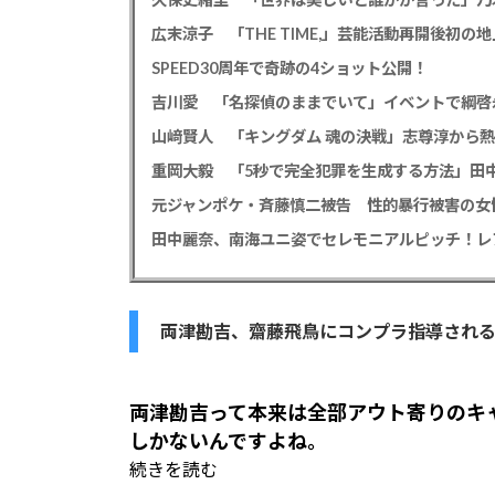
広末涼子 「THE TIME,」芸能活動再開後初
SPEED30周年で奇跡の4ショット公開！
吉川愛 「名探偵のままでいて」イベントで綱啓
山﨑賢人 「キングダム 魂の決戦」志尊淳から
元ジャンポケ・斉藤慎二被告 性的暴行被害の女
田中麗奈、南海ユニ姿でセレモニアルピッチ！レ
両津勘吉、齋藤飛鳥にコンプラ指導され
両津勘吉
って本来は全部アウト寄りのキ
しかないんですよね。
続きを読む