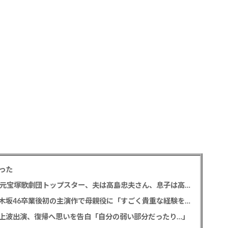
った
【訃報】寿美花代さん死去 94歳 老衰のため 元宝塚歌劇団トップスター、夫は高島忠夫さん、息子は高嶋政宏・政伸
久保史緒里 「世界は美しいと誰かが言った」乃木坂46卒業後初の主演作で母親役に「すごく貴重な経験をさせていただいた」
の地上波出演、復帰へ思いを告白「自分の弱い部分だったり…」