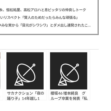
永、恒松祐里、高松アロハと息ピッタリの仲良しトーク
熱いリスペクト「賢人のためだったらみんな頑張る」
重岡大毅 「5秒で完全犯罪を生成する方法」田中みな実から「目元がシワシワ」とダメ出し連発されたことを暴露
サカナクション「夜の
櫻坂46 増本綺良 グ
踊り子」14年越し1
ループ卒業を発表「私
位、ガチで熱すぎる
の一生の宝物です」
良