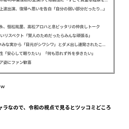
の地上波出演、復帰へ思いを告白「自分の弱い部分だったり…」
永、恒松祐里、高松アロハと息ピッタリの仲良しトーク
熱いリスペクト「賢人のためだったらみんな頑張る」
重岡大毅 「5秒で完全犯罪を生成する方法」田中みな実から「目元がシワシワ」とダメ出し連発されたことを暴露
性「安心して眠りたい」「何も恐れず外を歩きたい」
ア姿にファン歓喜
るｗ
ャラなので、令和の視点で見るとツッコミどころ