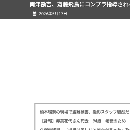
ツ
シ
両津勘吉、齋藤飛鳥にコンプラ指導され
へ
ョ
2026年5月17日
ス
ン
キ
に
ッ
移
プ
動
橋本環奈の現場で盗難被害、撮影スタッフ騒然だ