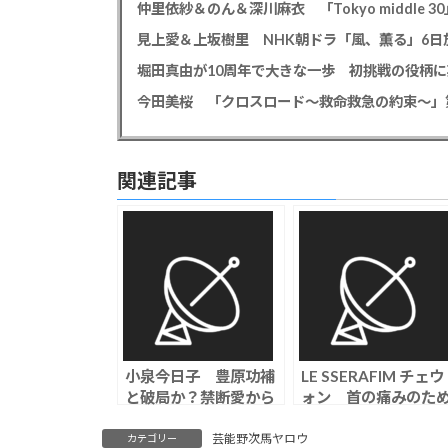
仲里依紗＆のん＆深川麻衣 「Tokyo middle 3
見上愛＆上坂樹里 NHK朝ドラ「風、薫る」6日放
堀田真由が10周年で大きな一歩 初挑戦の役柄
今田美桜 「クロスロード～救命救急の約束～」第
関連記事
小泉今日子 豊原功補
LE SSERAFIM チェウ
と破局か？禁断愛から
ォン 首の痛みのた
6年…不倫公表後にケ
一時休養発表「十分
ンカが増え、同棲も解
回復に専念すること
芸能野次馬ヤロウ
カテゴリー