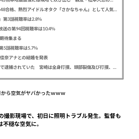
レインボー 池田直人と結婚の佐藤佳奈アナ AKB48合格、熱烈アイドルオタク「さかなちゃん」として人気に、7月末に読売テレビ退社
0」第3話視聴率は2.8％
送の第94回視聴率は10.4％
に期待集まる
5話視聴率は5.7％
藤佳奈アナとの結婚を発表
元EXILE黒木啓司 妻・宮崎麗果被告へのDV事案で逮捕されていた 宮崎は全身打撲、頭部裂傷及び打撲、頸部損傷の怪我
日から空気がヤバかったｗｗｗ
画の撮影現場で、初日に照明トラブル発生。監督も
は不穏な空気に。