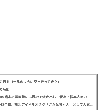
の日をゴールのように突っ走ってきた」
の時間
中居正広氏 「ひそかに被災地支援」か？ 2016年の熊本地震直後には現地で炊き出し 親友・松本人志の闘病に心を痛め、頻繁に連絡も
レインボー 池田直人と結婚の佐藤佳奈アナ AKB48合格、熱烈アイドルオタク「さかなちゃん」として人気に、7月末に読売テレビ退社