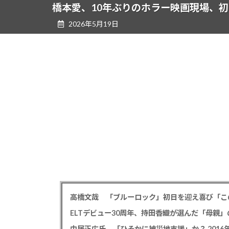
ツ
シ
橋本愛、10年ぶりのホラー映画現場、
へ
ョ
2026年5月19日
ス
ン
キ
に
ッ
移
プ
動
高橋文哉 「ブルーロック」初日を迎え喜び「こ
ELTデビュー30周年、持田香織が選んだ「母親」