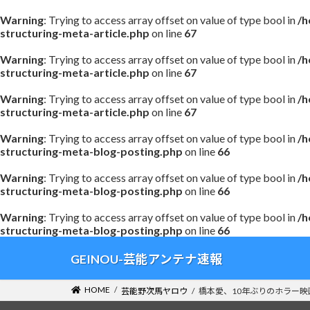
Warning
: Trying to access array offset on value of type bool in
/h
structuring-meta-article.php
on line
67
Warning
: Trying to access array offset on value of type bool in
/h
structuring-meta-article.php
on line
67
Warning
: Trying to access array offset on value of type bool in
/h
structuring-meta-article.php
on line
67
Warning
: Trying to access array offset on value of type bool in
/h
structuring-meta-blog-posting.php
on line
66
Warning
: Trying to access array offset on value of type bool in
/h
structuring-meta-blog-posting.php
on line
66
Warning
: Trying to access array offset on value of type bool in
/h
structuring-meta-blog-posting.php
on line
66
コ
ナ
GEINOU-芸能アンテナ速報
ン
ビ
テ
ゲ
HOME
芸能野次馬ヤロウ
橋本愛、10年ぶりのホラー
ン
ー