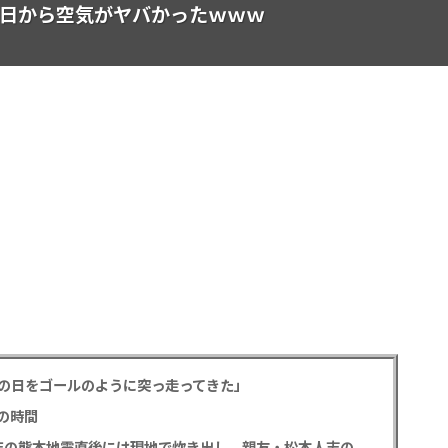
初日から空気がヤバかったｗｗｗ
の日をゴールのように突っ走ってきた」
の時間
中居正広氏 「ひそかに被災地支援」か？ 2016年の熊本地震直後には現地で炊き出し 親友・松本人志の闘病に心を痛め、頻繁に連絡も