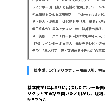
仲里依紗＆のん＆深川麻衣 「Tokyo middle 3
見上愛＆上坂樹里 NHK朝ドラ「風、薫る」6日放
堀田真由が10周年で大きな一歩 初挑戦の役柄
今田美桜 「クロスロード～救命救急の約束～」第
【祝】レインボー 池田直人 元読売テレビ・佐
橋本愛、10年ぶりのホラー映画現場、初
橋本愛が10年ぶりに出演したホラー映
ゾクッとする話を聞いたと明かし、現場
続きを読む