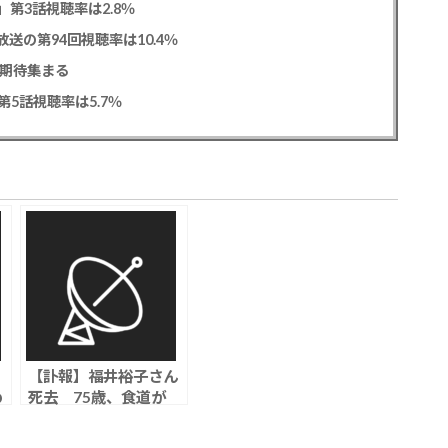
0」第3話視聴率は2.8％
送の第94回視聴率は10.4％
に期待集まる
5話視聴率は5.7％
【訃報】福井裕子さん
め
死去 75歳、食道が
に
ん 映画「容疑者Xの
が
献身」、朝ドラ「すず