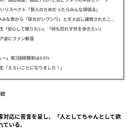
熱いリスペクト「賢人のためだったらみんな頑張る」
重岡大毅 「5秒で完全犯罪を生成する方法」田中みな実から「目元がシワシワ」とダメ出し連発されたことを暴露
性「安心して眠りたい」「何も恐れず外を歩きたい」
ア姿にファン歓喜
～」第3話視聴率は4.6％
定「えらいことになりました！」
波紋
客対応に苦言を呈し、「人としてちゃんとして欲
れている。