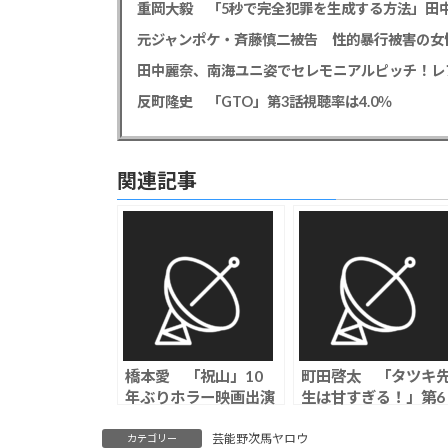
元ジャンポケ・斉藤慎二被告 性的暴行被害の女
田中麗奈、南海ユニ姿でセレモニアルピッチ！レ
反町隆史 「GTO」第3話視聴率は4.0％
関連記事
橋本愛 「祝山」10
町田啓太 「タツキ
年ぶりホラー映画出演
生は甘すぎる！」第6
に「皆さんもこの映画
話視聴率は4.0％
を見終わった後に、逃
芸能野次馬ヤロウ
カテゴリー