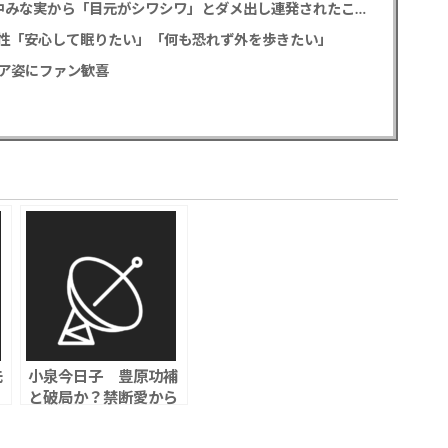
重岡大毅 「5秒で完全犯罪を生成する方法」田中みな実から「目元がシワシワ」とダメ出し連発されたことを暴露
性「安心して眠りたい」「何も恐れず外を歩きたい」
ア姿にファン歓喜
先
小泉今日子 豊原功補
と破局か？禁断愛から
6年…不倫公表後にケ
ンカが増え、同棲も解