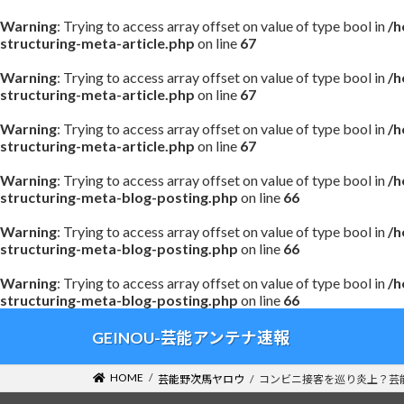
Warning
: Trying to access array offset on value of type bool in
/h
structuring-meta-article.php
on line
67
Warning
: Trying to access array offset on value of type bool in
/h
structuring-meta-article.php
on line
67
Warning
: Trying to access array offset on value of type bool in
/h
structuring-meta-article.php
on line
67
Warning
: Trying to access array offset on value of type bool in
/h
structuring-meta-blog-posting.php
on line
66
Warning
: Trying to access array offset on value of type bool in
/h
structuring-meta-blog-posting.php
on line
66
Warning
: Trying to access array offset on value of type bool in
/h
structuring-meta-blog-posting.php
on line
66
コ
ナ
GEINOU-芸能アンテナ速報
ン
ビ
テ
ゲ
HOME
芸能野次馬ヤロウ
コンビニ接客を巡り炎上？芸
ン
ー