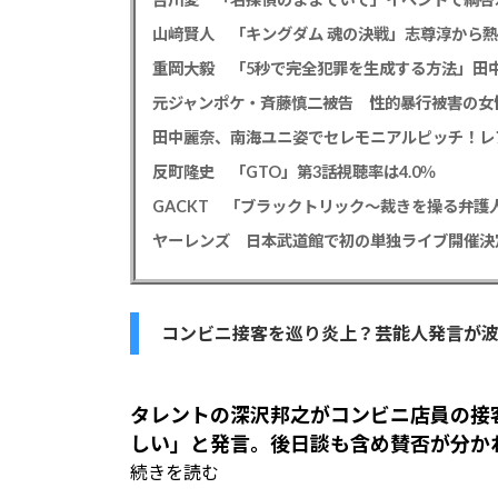
山﨑賢人 「キングダム 魂の決戦」志尊淳から
元ジャンポケ・斉藤慎二被告 性的暴行被害の女
田中麗奈、南海ユニ姿でセレモニアルピッチ！レ
反町隆史 「GTO」第3話視聴率は4.0％
GACKT 「ブラックトリック～裁きを操る弁護人
ヤーレンズ 日本武道館で初の単独ライブ開催決
コンビニ接客を巡り炎上？芸能人発言が
タレントの
深沢邦之
がコンビニ店員の接
しい」と発言。後日談も含め賛否が分か
続きを読む