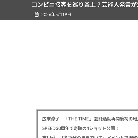
ツ
シ
コンビニ接客を巡り炎上？芸能人発言が
へ
ョ
2026年5月19日
ス
ン
キ
に
ッ
移
プ
動
広末涼子 「THE TIME,」芸能活動再開後初
SPEED30周年で奇跡の4ショット公開！
吉川愛 「名探偵のままでいて」イベントで綱啓