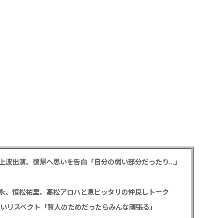
の地上波出演、復帰へ思いを告白「自分の弱い部分だったり…」
永、恒松祐里、高松アロハと息ピッタリの仲良しトーク
熱いリスペクト「賢人のためだったらみんな頑張る」