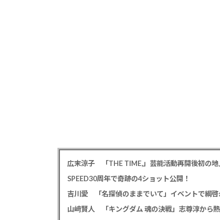
広末涼子 「THE TIME,」芸能活動再開後初
SPEED30周年で奇跡の4ショット公開！
吉川愛 「名探偵のままでいて」イベントで綱啓
山﨑賢人 「キングダム 魂の決戦」志尊淳から