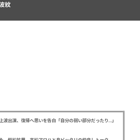
波紋
の地上波出演、復帰へ思いを告白「自分の弱い部分だったり…」
永、恒松祐里、高松アロハと息ピッタリの仲良しトーク