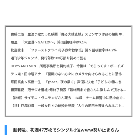
佐藤二朗 主演予定だった映画「踊る大捜査線」スピンオフ作品の撮影中止が正式に決定か
趣里 「大空港～GATE24～」第3話視聴率は9.1％
比嘉愛未 「ファーストクライ 母子救命救急班」第５話視聴率は4.2％
週刊少年ジャンプ、発行部数100万部を初めて割る
BOYS AND MEN 所属事務所と契約終了、今後は「でらっくす・ボーイズ」として活動
テレ東・田中瞳アナ 「面識のない方々にカメラを向けられることに恐怖を」 ロケ撮影時に勝手に撮影してくる人に注意喚起
堀田真由＆高橋一生 「ghost／夜の果て」声優に決定「子どもの頃に抱いていた言葉にはできない沢山の感情を思い出しました」
相葉雅紀 冠ラジオ番組9月終了発表「最終回まで皆さんに楽しんで頂ける番組を」、ファンからは悲しみの声
【訃報】サイモニ・ヴニランギさん死去 26歳 チーム練習中に熱中症で搬送 ラグビー・九州電力キューデンヴォルテクス選手
【祝】戸塚純貴 一般女性との結婚を発表「人生の節目を迎えられること、心より感謝しております」
超特急、初週47万枚でシングル1位ｗｗｗ勢い止まらん