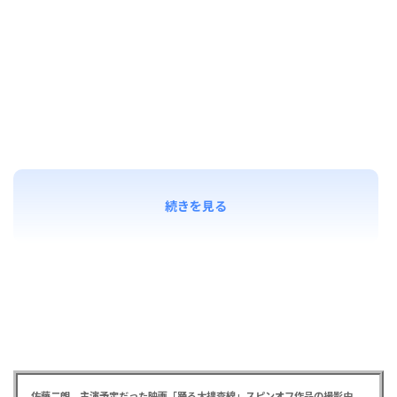
続きを見る
佐藤二朗 主演予定だった映画「踊る大捜査線」スピンオフ作品の撮影中止が正式に決定か