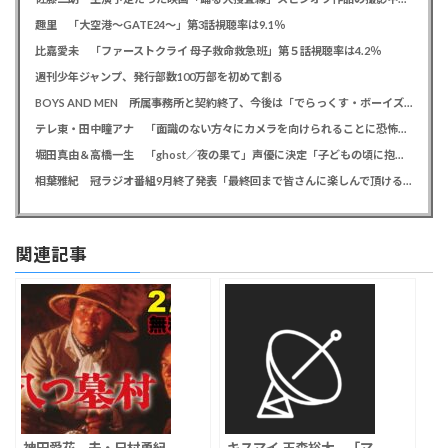
趣里 「大空港～GATE24～」第3話視聴率は9.1％
比嘉愛未 「ファーストクライ 母子救命救急班」第５話視聴率は4.2％
週刊少年ジャンプ、発行部数100万部を初めて割る
BOYS AND MEN 所属事務所と契約終了、今後は「でらっくす・ボーイズ」として活動
テレ東・田中瞳アナ 「面識のない方々にカメラを向けられることに恐怖を」 ロケ撮影時に勝手に撮影してくる人に注意喚起
堀田真由＆高橋一生 「ghost／夜の果て」声優に決定「子どもの頃に抱いていた言葉にはできない沢山の感情を思い出しました」
相葉雅紀 冠ラジオ番組9月終了発表「最終回まで皆さんに楽しんで頂ける番組を」、ファンからは悲しみの声
関連記事