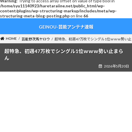
Warning
: Trying to access array offset on value of type bool in
/home/syu11140923/haretaraiine.net/public_html/wp-
content/plugins/wp-structuring-markup/includes/meta/wp-
structuring-meta-blog-posting.php
on line
66
コ
ナ
GEINOU-芸能アンテナ速報
ン
ビ
テ
ゲ
ン
ー
HOME
芸能野次馬ヤロウ
超特急、初週47万枚でシングル1位ｗｗｗ勢い止
ツ
シ
へ
ョ
超特急、初週47万枚でシングル1位ｗｗｗ勢い止まら
ス
ン
ん
キ
に
2026年5月20日
ッ
移
プ
動