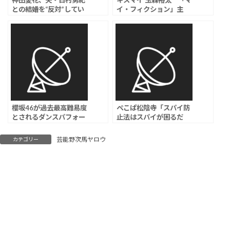
神田愛花、夫・日村勇紀
キスマイ 玉森裕太 「マ
との結婚を“反対”してい
イ・フィクション」主
た芸人の名前を告白
演、予測不能なサスペン
「別れろって何度も…」
ス・ラブストーリー
櫻坂46が過去最高難易度
ぺこぱ松陰寺「スパイ防
とされるダンスパフォー
止法はスパイが困るだ
マンスのMVを公開。セ
け」発言が話題
ンターは森田ひかるで、
芸能野次馬ヤロウ
カテゴリー
激しい振付と完成度の高
さが注目を集めている。