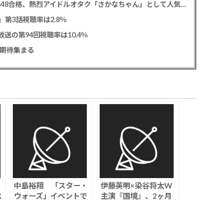
レインボー 池田直人と結婚の佐藤佳奈アナ AKB48合格、熱烈アイドルオタク「さかなちゃん」として人気に、7月末に読売テレビ退社
0」第3話視聴率は2.8％
送の第94回視聴率は10.4％
に期待集まる
中島裕翔 「スター・
伊藤英明×染谷将太W
ペ
ウォーズ」イベントで
主演『国境』、2ヶ月
ン
作品愛を熱弁、新木優
関西ロケ完走で2027
こ
子との結婚発表後初の
年公開へ