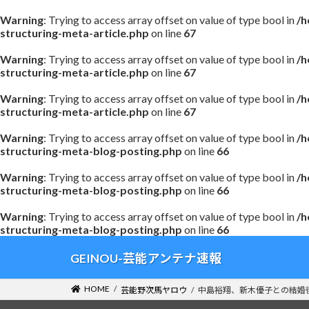
Warning
: Trying to access array offset on value of type bool in
/h
structuring-meta-article.php
on line
67
Warning
: Trying to access array offset on value of type bool in
/h
structuring-meta-article.php
on line
67
Warning
: Trying to access array offset on value of type bool in
/h
structuring-meta-article.php
on line
67
Warning
: Trying to access array offset on value of type bool in
/h
structuring-meta-blog-posting.php
on line
66
Warning
: Trying to access array offset on value of type bool in
/h
structuring-meta-blog-posting.php
on line
66
Warning
: Trying to access array offset on value of type bool in
/h
structuring-meta-blog-posting.php
on line
66
コ
ナ
GEINOU-芸能アンテナ速報
ン
ビ
テ
ゲ
HOME
芸能野次馬ヤロウ
中島裕翔、新木優子との結婚
ン
ー