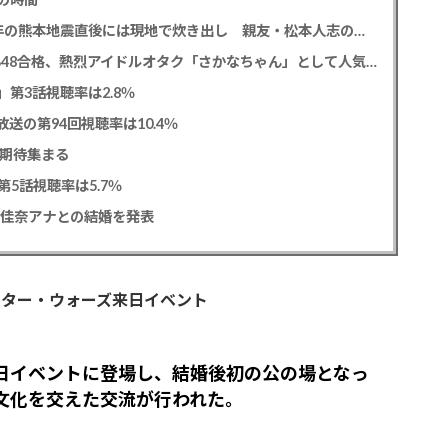
中居正広氏 「ひそかに被災地支援」か？ 2016年の熊本地震直後には現地で炊き出し 親友・松本人志の闘病に心を痛め、頻繁に連絡も
レインボー 池田直人と結婚の佐藤佳奈アナ AKB48合格、熱烈アイドルオタク「さかなちゃん」として人気に、7月末に読売テレビ退社
0」第3話視聴率は2.8％
送の第94回視聴率は10.4％
に期待集まる
5話視聴率は5.7％
藤佳奈アナとの結婚を発表
スター・ウォーズ来日イベント
日イベントに登場し、結婚後初の公の場となっ
文化を交えた交流が行われた。