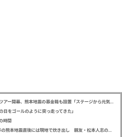
堂本光一＆井上芳雄 帝劇の名曲を歌うアリーナツアー開幕、熊本地震の募金箱も設置「ステージから元気を届けられる形になれば」
の日をゴールのように突っ走ってきた」
の時間
中居正広氏 「ひそかに被災地支援」か？ 2016年の熊本地震直後には現地で炊き出し 親友・松本人志の闘病に心を痛め、頻繁に連絡も