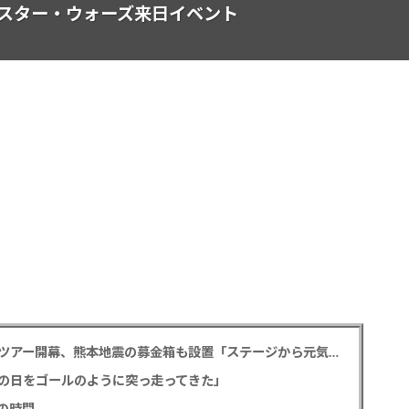
スター・ウォーズ来日イベント
堂本光一＆井上芳雄 帝劇の名曲を歌うアリーナツアー開幕、熊本地震の募金箱も設置「ステージから元気を届けられる形になれば」
の日をゴールのように突っ走ってきた」
の時間