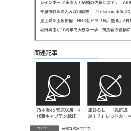
仲里依紗＆のん＆深川麻衣 「Tokyo middle 3
見上愛＆上坂樹里 NHK朝ドラ「風、薫る」6日放
堀田真由が10周年で大きな一歩 初挑戦の役柄
関連記事
乃木坂46 菅原咲月 4
舘ひろし 「免許返
代目キャプテン就任
納！？」レッドカー
「グループを守ってい
ットで西野七瀬をダ
く覚悟もあります」、
ディにエスコート「
芸能野次馬ヤロウ
カテゴリー