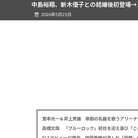
ツ
シ
中島裕翔、新木優子との結婚後初登場→
へ
ョ
2026年5月21日
ス
ン
キ
に
ッ
移
プ
動
高橋文哉 「ブルーロック」初日を迎え喜び「こ
ELTデビュー30周年、持田香織が選んだ「母親」