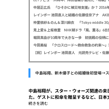
仲里依紗＆のん＆深川麻衣 「Tokyo middle 3
見上愛＆上坂樹里 NHK朝ドラ「風、薫る」6日放
堀田真由が10周年で大きな一歩 初挑戦の役柄
今田美桜 「クロスロード～救命救急の約束～」第
【祝】レインボー 池田直人 元読売テレビ・佐
中島裕翔、新木優子との結婚後初登場→
中島裕翔
が、
スター・ウォーズ
関連の来
た。ゲストに和傘を贈呈するなど、日本
続きを読む