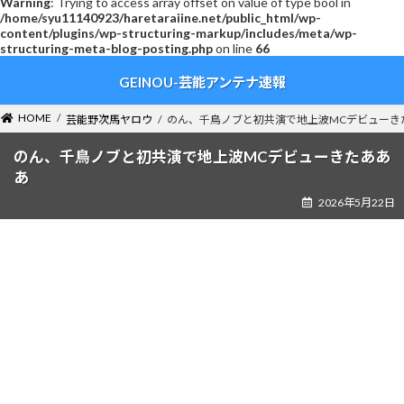
Warning
: Trying to access array offset on value of type bool in
/home/syu11140923/haretaraiine.net/public_html/wp-
content/plugins/wp-structuring-markup/includes/meta/wp-
structuring-meta-blog-posting.php
on line
66
コ
ナ
GEINOU-芸能アンテナ速報
ン
ビ
テ
ゲ
ン
ー
HOME
芸能野次馬ヤロウ
のん、千鳥ノブと初共演で地上波MCデビューき
ツ
シ
へ
ョ
のん、千鳥ノブと初共演で地上波MCデビューきたああ
ス
ン
あ
キ
に
2026年5月22日
ッ
移
プ
動