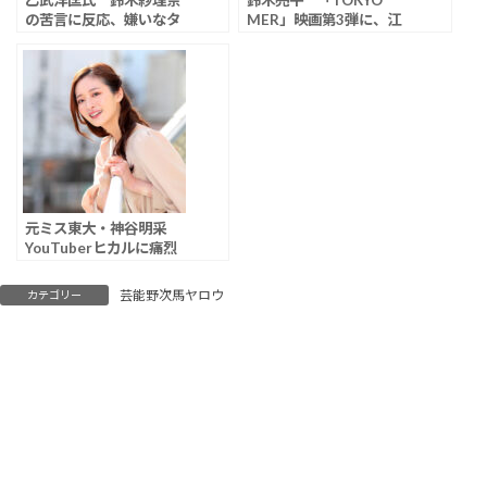
乙武洋匡氏 鈴木紗理奈
鈴木亮平 「TOKYO
の苦言に反応、嫌いなタ
MER」映画第3弾に、江
レント告白させる番組に
口洋介、高杉真宙、生見
「公共の電波で垂れ流
愛瑠、宮澤エマの“南海
す、とんでもなく下劣で
MER”メンバーの再登場
すよ」
決定
元ミス東大・神谷明采
YouTuberヒカルに痛烈
「ヒカルさんみたいに教
養無い人と一緒にいても
芸能野次馬ヤロウ
カテゴリー
話が合わない」「本棚の
質めっちゃ悪そう」