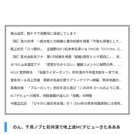
美山加恋、朝ドラで母親役に成長してしまう
【祝】及川光博 一般女性との結婚と妻の妊娠を発表「今後も俳優としてミッチーとして精進」
尾上松也「八つ墓村」 主題歌はB’z松本孝弘率いるTMGの「DOOM」に決定、メインビジュアル＆本予告編も解禁
【祝】高木由梨奈アナ 第1子妊娠を発表「結婚2周年という節目に」、夫は岸田タツヤ
元TBS 山本里菜アナ 「感覚がわからない」離婚コメントに疑問の声… シャンパンタワーの超豪華式も結婚生活は4年半で終止符
M!LK 曽野舜太 「仮面ライダーゼッツ」初共演の今井竜太郎を一言であらわすと「大きいゴールデンレトリバー
堂本光一＆井上芳雄 帝劇の名曲を歌うアリーナツアー開幕、熊本地震の募金箱も設置「ステージから元気を届けられる形になれば」
高橋文哉 「ブルーロック」初日を迎え喜び「この日をゴールのように突っ走ってきた」
ELTデビュー30周年、持田香織が選んだ「母親」の時間
中居正広氏 「ひそかに被災地支援」か？ 2016年の熊本地震直後には現地で炊き出し 親友・松本人志の闘病に心を痛め、頻繁に連絡も
のん、千鳥ノブと初共演で地上波MCデビューきたあああ