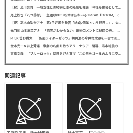
【祝】及川光博 一般女性との結婚と妻の妊娠を発表「今後も俳優としてミッチーとして精進」
尾上松也「八つ墓村」 主題歌はB’z松本孝弘率いるTMGの「DOOM」に決定、メインビジュアル＆本予告編も解禁
【祝】高木由梨奈アナ 第1子妊娠を発表「結婚2周年という節目に」、夫は岸田タツヤ
元TBS 山本里菜アナ 「感覚がわからない」離婚コメントに疑問の声… シャンパンタワーの超豪華式も結婚生活は4年半で終止符
M!LK 曽野舜太 「仮面ライダーゼッツ」初共演の今井竜太郎を一言であらわすと「大きいゴールデンレトリバー
堂本光一＆井上芳雄 帝劇の名曲を歌うアリーナツアー開幕、熊本地震の募金箱も設置「ステージから元気を届けられる形になれば」
高橋文哉 「ブルーロック」初日を迎え喜び「この日をゴールのように突っ走ってきた」
関連記事