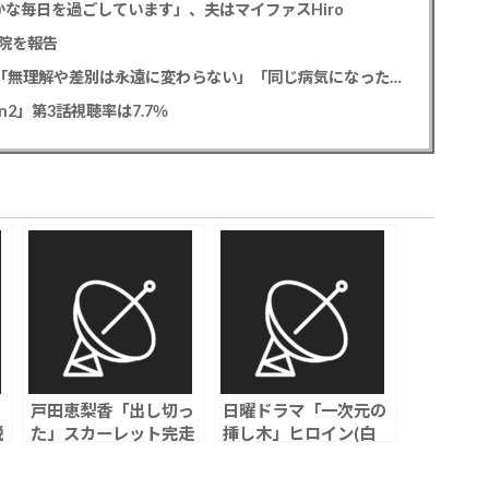
な毎日を過ごしています」、夫はマイファスHiro
院を報告
元フジ渡邊渚アナ PTSD公表への思いを明かす「無理解や差別は永遠に変わらない」「同じ病気になったことのない人間にはわからない」
2」第3話視聴率は7.7％
戸田恵梨香「出し切っ
日曜ドラマ「一次元の
税
た」スカーレット完走
挿し木」ヒロイン(白
ド
で原点回帰ｗｗｗ
石聖)発表で期待値爆
が
上げ