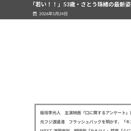
ツ
シ
「若い！！」53歳・さとう珠緒の最新
へ
ョ
2026年5月24日
ス
ン
キ
に
ッ
移
プ
動
板垣李光人 主演映画「口に関するアンケート」
WEST. 濵田崇裕 朗読劇「たもつん」開幕「