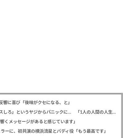
反響に喜び「後味がクセになる、と」
元フジ渡邊渚 フラッシュバックを明かす、「キスしろ」というヤジからパニックに… 「1人の人間の人生に、当たり前の生活を奪った人が全て悪い」
心に響くメッセージがあると感じています」
ギュラーに、初共演の横浜流星とバディ役「もう最高です」