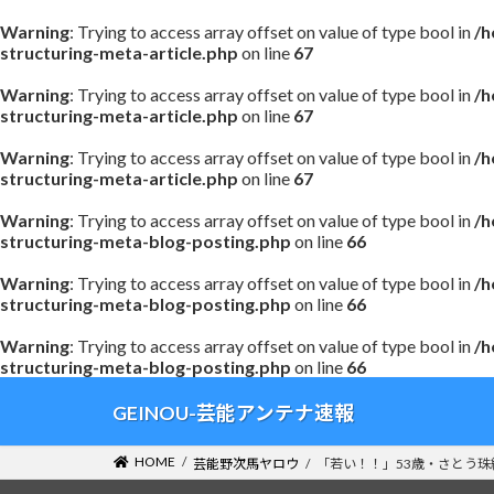
Warning
: Trying to access array offset on value of type bool in
/h
structuring-meta-article.php
on line
67
Warning
: Trying to access array offset on value of type bool in
/h
structuring-meta-article.php
on line
67
Warning
: Trying to access array offset on value of type bool in
/h
structuring-meta-article.php
on line
67
Warning
: Trying to access array offset on value of type bool in
/h
structuring-meta-blog-posting.php
on line
66
Warning
: Trying to access array offset on value of type bool in
/h
structuring-meta-blog-posting.php
on line
66
Warning
: Trying to access array offset on value of type bool in
/h
structuring-meta-blog-posting.php
on line
66
コ
ナ
GEINOU-芸能アンテナ速報
ン
ビ
テ
ゲ
HOME
芸能野次馬ヤロウ
「若い！！」53歳・さとう
ン
ー