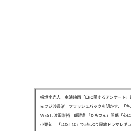
板垣李光人 主演映画「口に関するアンケート」
WEST. 濵田崇裕 朗読劇「たもつん」開幕「
小栗旬 「LOST10」で5年ぶり民放ドラマレ