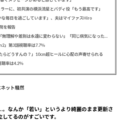
ギュラーに、初共演の横浜流星とバディ役「もう最高です」
な毎日を過ごしています」、夫はマイファスHiro
院を報告
元フジ渡邊渚アナ PTSD公表への思いを明かす「無理解や差別は永遠に変わらない」「同じ病気になったことのない人間にはわからない」
2」第3話視聴率は7.7％
たらどうすんの？」10cm超ヒールに心配の声寄せられる
聴率は4.2％
にネット騒然
ね…。なんか「若い」というより綺麗のまま更新さ
立してるのがすごいです。