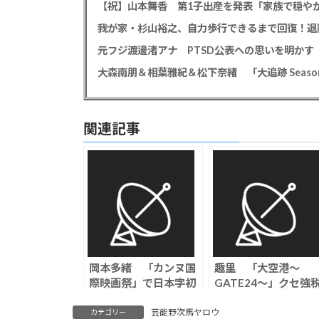
【祝】山本舞香 第1子出産を発表「家族で穏やか
我が家・杉山裕之、自力歩行できるまで回復！退
大森南朋＆相葉雅紀＆松下奈緒 「大追跡 Season
関連記事
岡本多緒 「カンヌ国
趣里 「大空港～
際映画祭」で日本字初
GATE24～」クセ強
の女優賞受賞、濱口竜
関職員役でテレ朝連
介監督「急に具合が悪
ラ初主演「楽しみな
芸能野次馬ヤロウ
カテゴリー