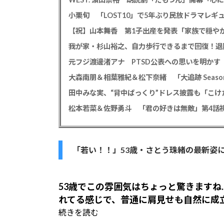
小栗旬 「LOST10」で5年ぶり民放ドラマレ
【祝】山本舞香 第1子出産を発表「家族で穏やか
我が家・杉山裕之、自力歩行できるまで回復！退
大森南朋＆相葉雅紀＆松下奈緒 「大追跡 Season
田中みな実、“背中ぱっくり”ドレス披露も「こけ
松本若菜＆佐野勇斗 「君の好きは無敵」第4話視
「若い！！」53歳・さとう珠緒の最新姿
53歳でこの雰囲気はちょっと驚きます
れてる感じで、普通に肩見せも自然に成
続きを読む