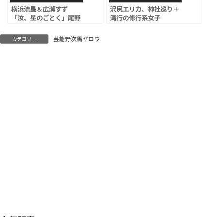
横浜流星＆広瀬すず
沢尻エリカ、神社巡り＋
「汝、星のごとく」尾野
滝行の修行系女子
真千子、石田ゆり子、木
村佳乃、長谷川博己が主
芸能野次馬ヤロウ
カテゴリー
人公を取り巻く人々に