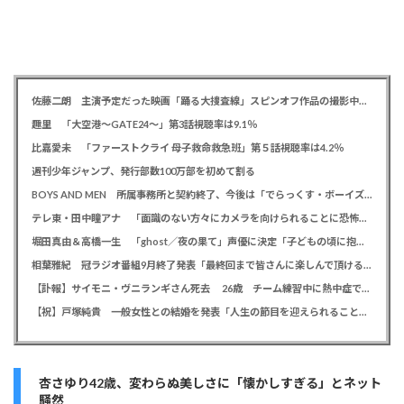
佐藤二朗 主演予定だった映画「踊る大捜査線」スピンオフ作品の撮影中止が正式に決定か
趣里 「大空港～GATE24～」第3話視聴率は9.1％
比嘉愛未 「ファーストクライ 母子救命救急班」第５話視聴率は4.2％
週刊少年ジャンプ、発行部数100万部を初めて割る
BOYS AND MEN 所属事務所と契約終了、今後は「でらっくす・ボーイズ」として活動
テレ東・田中瞳アナ 「面識のない方々にカメラを向けられることに恐怖を」 ロケ撮影時に勝手に撮影してくる人に注意喚起
堀田真由＆高橋一生 「ghost／夜の果て」声優に決定「子どもの頃に抱いていた言葉にはできない沢山の感情を思い出しました」
相葉雅紀 冠ラジオ番組9月終了発表「最終回まで皆さんに楽しんで頂ける番組を」、ファンからは悲しみの声
【訃報】サイモニ・ヴニランギさん死去 26歳 チーム練習中に熱中症で搬送 ラグビー・九州電力キューデンヴォルテクス選手
【祝】戸塚純貴 一般女性との結婚を発表「人生の節目を迎えられること、心より感謝しております」
杏さゆり42歳、変わらぬ美しさに「懐かしすぎる」とネット
騒然