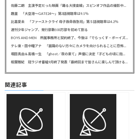
佐藤二朗 主演予定だった映画「踊る大捜査線」スピンオフ作品の撮影中止が正式に決定か
趣里 「大空港～GATE24～」第3話視聴率は9.1％
比嘉愛未 「ファーストクライ 母子救命救急班」第５話視聴率は4.2％
週刊少年ジャンプ、発行部数100万部を初めて割る
BOYS AND MEN 所属事務所と契約終了、今後は「でらっくす・ボーイズ」として活動
テレ東・田中瞳アナ 「面識のない方々にカメラを向けられることに恐怖を」 ロケ撮影時に勝手に撮影してくる人に注意喚起
堀田真由＆高橋一生 「ghost／夜の果て」声優に決定「子どもの頃に抱いていた言葉にはできない沢山の感情を思い出しました」
相葉雅紀 冠ラジオ番組9月終了発表「最終回まで皆さんに楽しんで頂ける番組を」、ファンからは悲しみの声
関連記事