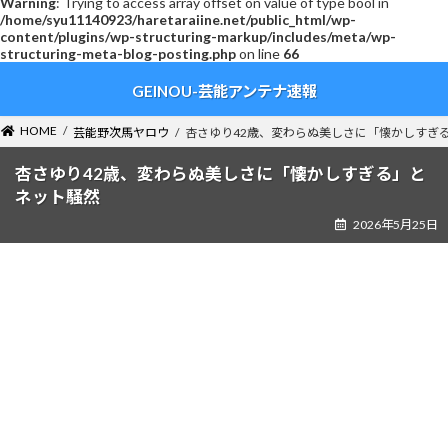
Warning
: Trying to access array offset on value of type bool in
/home/syu11140923/haretaraiine.net/public_html/wp-
content/plugins/wp-structuring-markup/includes/meta/wp-
structuring-meta-blog-posting.php
on line
66
コ
ナ
GEINOU-芸能アンテナ速報
ン
ビ
テ
ゲ
ン
ー
HOME
芸能野次馬ヤロウ
杏さゆり42歳、変わらぬ美しさに「懐かしすぎ
ツ
シ
へ
ョ
杏さゆり42歳、変わらぬ美しさに「懐かしすぎる」と
ス
ン
ネット騒然
キ
に
2026年5月25日
ッ
移
プ
動