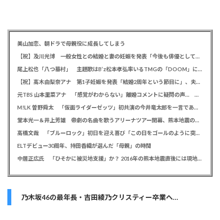
美山加恋、朝ドラで母親役に成長してしまう
【祝】及川光博 一般女性との結婚と妻の妊娠を発表「今後も俳優としてミッチーとして精進」
尾上松也「八つ墓村」 主題歌はB’z松本孝弘率いるTMGの「DOOM」に決定、メインビジュアル＆本予告編も解禁
【祝】高木由梨奈アナ 第1子妊娠を発表「結婚2周年という節目に」、夫は岸田タツヤ
元TBS 山本里菜アナ 「感覚がわからない」離婚コメントに疑問の声… シャンパンタワーの超豪華式も結婚生活は4年半で終止符
M!LK 曽野舜太 「仮面ライダーゼッツ」初共演の今井竜太郎を一言であらわすと「大きいゴールデンレトリバー
堂本光一＆井上芳雄 帝劇の名曲を歌うアリーナツアー開幕、熊本地震の募金箱も設置「ステージから元気を届けられる形になれば」
高橋文哉 「ブルーロック」初日を迎え喜び「この日をゴールのように突っ走ってきた」
ELTデビュー30周年、持田香織が選んだ「母親」の時間
中居正広氏 「ひそかに被災地支援」か？ 2016年の熊本地震直後には現地で炊き出し 親友・松本人志の闘病に心を痛め、頻繁に連絡も
乃木坂46の最年長・吉田綾乃クリスティー卒業へ…