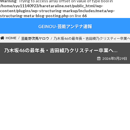
Warning
: Trying to access array offset on value of type bool in
/home/syu11140923/haretaraiine.net/public_html/wp-
content/plugins/wp-structuring-markup/includes/meta/wp-
structuring-meta-blog-posting.php
on line
66
コ
ナ
GEINOU-芸能アンテナ速報
ン
ビ
テ
ゲ
ン
ー
HOME
芸能野次馬ヤロウ
乃木坂46の最年長・吉田綾乃クリスティー卒業へ
ツ
シ
へ
ョ
乃木坂46の最年長・吉田綾乃クリスティー卒業へ…
ス
ン
2026年5月29日
キ
に
ッ
移
プ
動