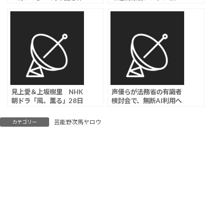
品に出演決定「夢のよう
「無理しないで」
な出来事でした」、小寺
結花、馬場ふみかも出演
見上愛＆上坂樹里 NHK
声優らが法務省の有識者
朝ドラ「風、薫る」28日
検討会で、無断AI利用へ
に放送の第44回視聴率は
の対策強化を要望。
14.4％
芸能野次馬ヤロウ
カテゴリー