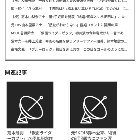
【祝】及川光博 一般女性との結婚と妻の妊娠を発表「今後も俳優としてミッチーとして精進」
尾上松也「八つ墓村」 主題歌はB’z松本孝弘率いるTMGの「DOOM」に決定、メインビジュアル＆本予告編も解禁
【祝】高木由梨奈アナ 第1子妊娠を発表「結婚2周年という節目に」、夫は岸田タツヤ
元TBS 山本里菜アナ 「感覚がわからない」離婚コメントに疑問の声… シャンパンタワーの超豪華式も結婚生活は4年半で終止符
M!LK 曽野舜太 「仮面ライダーゼッツ」初共演の今井竜太郎を一言であらわすと「大きいゴールデンレトリバー
堂本光一＆井上芳雄 帝劇の名曲を歌うアリーナツアー開幕、熊本地震の募金箱も設置「ステージから元気を届けられる形になれば」
高橋文哉 「ブルーロック」初日を迎え喜び「この日をゴールのように突っ走ってきた」
関連記事
荒木飛羽 「仮面ライダ
元SKE48鈴木愛來、術後
ーカブト」20周年記念作
の近況報告にファン涙