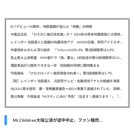
ELTデビュー30周年、持田香織が選んだ「母親」の時間
中居正広氏 「ひそかに被災地支援」か？ 2016年の熊本地震直後には現地で炊き出し 親友・松本人志の闘病に心を痛め、頻繁に連絡も
レインボー 池田直人と結婚の佐藤佳奈アナ AKB48合格、熱烈アイドルオタク「さかなちゃん」として人気に、7月末に読売テレビ退社
仲里依紗＆のん＆深川麻衣 「Tokyo middle 30」第3話視聴率は2.8％
見上愛＆上坂樹里 NHK朝ドラ「風、薫る」6日放送の第94回視聴率は10.4％
堀田真由が10周年で大きな一歩 初挑戦の役柄に期待集まる
今田美桜 「クロスロード～救命救急の約束～」第5話視聴率は5.7％
【祝】レインボー 池田直人 元読売テレビ・佐藤佳奈アナとの結婚を発表
元EXILE黒木啓司 妻・宮崎麗果被告へのDV事案で逮捕されていた 宮崎は全身打撲、頭部裂傷及び打撲、頸部損傷の怪我
西川貴教 今夜放送「Mステ」に向け“予告”「出ます！頑張ります！」「恐らくアレも着ます！」
Mr.Children大阪公演が途中中止、ファン騒然…