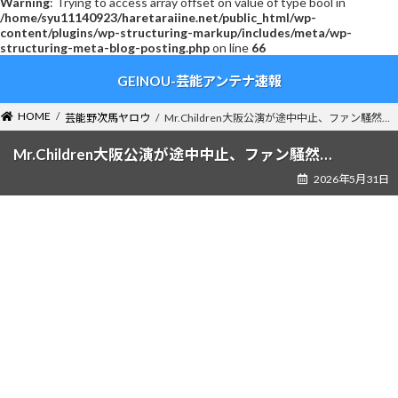
Warning
: Trying to access array offset on value of type bool in
/home/syu11140923/haretaraiine.net/public_html/wp-
content/plugins/wp-structuring-markup/includes/meta/wp-
structuring-meta-blog-posting.php
on line
66
コ
ナ
GEINOU-芸能アンテナ速報
ン
ビ
テ
ゲ
ン
ー
HOME
芸能野次馬ヤロウ
Mr.Children大阪公演が途中中止、ファン騒然…
ツ
シ
へ
ョ
Mr.Children大阪公演が途中中止、ファン騒然…
ス
ン
2026年5月31日
キ
に
ッ
移
プ
動