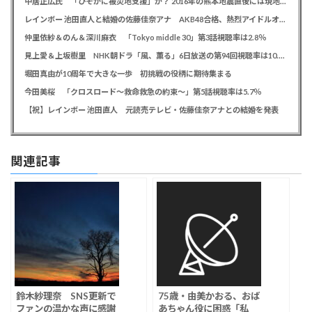
中居正広氏 「ひそかに被災地支援」か？ 2016年の熊本地震直後には現地で炊き出し 親友・松本人志の闘病に心を痛め、頻繁に連絡も
レインボー 池田直人と結婚の佐藤佳奈アナ AKB48合格、熱烈アイドルオタク「さかなちゃん」として人気に、7月末に読売テレビ退社
仲里依紗＆のん＆深川麻衣 「Tokyo middle 30」第3話視聴率は2.8％
見上愛＆上坂樹里 NHK朝ドラ「風、薫る」6日放送の第94回視聴率は10.4％
堀田真由が10周年で大きな一歩 初挑戦の役柄に期待集まる
今田美桜 「クロスロード～救命救急の約束～」第5話視聴率は5.7％
【祝】レインボー 池田直人 元読売テレビ・佐藤佳奈アナとの結婚を発表
関連記事
鈴木紗理奈 SNS更新で
75歳・由美かおる、おば
ファンの温かな声に感謝
あちゃん役に困惑「私