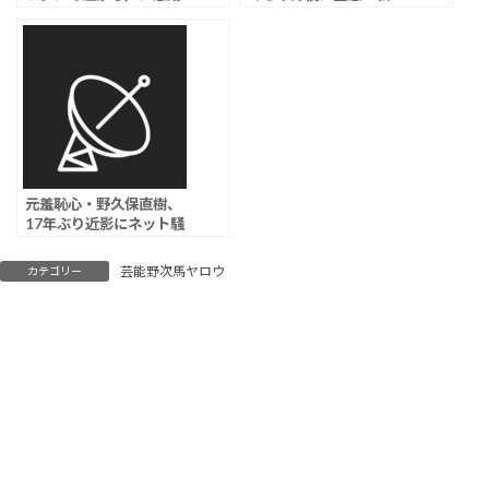
「たくさんの愛のあるメ
が？」新境地へ
ッセージありがとう…み
んなに元気もらって
た！」
元羞恥心・野久保直樹、
17年ぶり近影にネット騒
然ｗｗｗ
芸能野次馬ヤロウ
カテゴリー