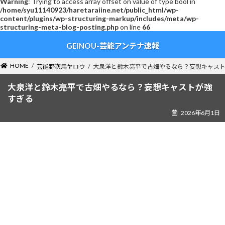
Warning
: Trying to access array offset on value of type bool in
/home/syu11140923/haretaraiine.net/public_html/wp-
content/plugins/wp-structuring-markup/includes/meta/wp-
structuring-meta-blog-posting.php
on line
66
コ
ナ
GEINOU-芸能アンテナ速報
ン
ビ
テ
ゲ
ン
ー
HOME
芸能野次馬ヤロウ
大泉洋と鈴木亮平で古畑やるなら？妄想キャス
ツ
シ
へ
ョ
大泉洋と鈴木亮平で古畑やるなら？妄想キャストが強
ス
ン
すぎる
キ
に
2026年6月1日
ッ
移
プ
動