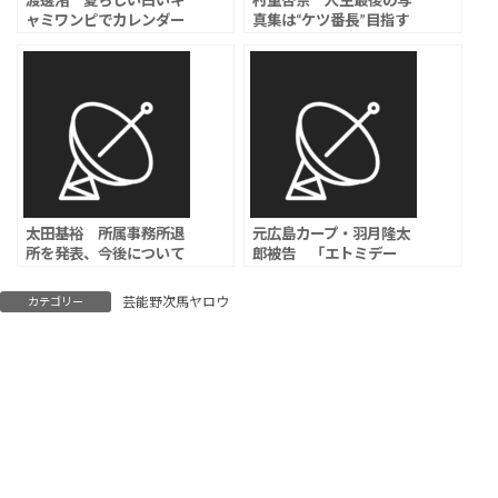
渡邊渚 夏らしい白いキ
村重杏奈 人生最後の写
ャミワンピでカレンダー
真集は“ケツ番長”目指す
撮影のオフショットを公
「丸っとしたお尻を作る
開 「夏が来た、最悪
のは難しいんです」
だ」
太田基裕 所属事務所退
元広島カープ・羽月隆太
所を発表、今後について
郎被告 「エトミデー
は「近いうちにご報告」
ト」使用で拘禁刑1年執
行猶予3年の判決、「周
芸能野次馬ヤロウ
カテゴリー
囲に吸っているカープ選
手もいた」と証言