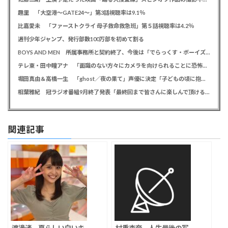
趣里 「大空港～GATE24～」第3話視聴率は9.1％
比嘉愛未 「ファーストクライ 母子救命救急班」第５話視聴率は4.2％
週刊少年ジャンプ、発行部数100万部を初めて割る
BOYS AND MEN 所属事務所と契約終了、今後は「でらっくす・ボーイズ」として活動
テレ東・田中瞳アナ 「面識のない方々にカメラを向けられることに恐怖を」 ロケ撮影時に勝手に撮影してくる人に注意喚起
堀田真由＆高橋一生 「ghost／夜の果て」声優に決定「子どもの頃に抱いていた言葉にはできない沢山の感情を思い出しました」
相葉雅紀 冠ラジオ番組9月終了発表「最終回まで皆さんに楽しんで頂ける番組を」、ファンからは悲しみの声
関連記事