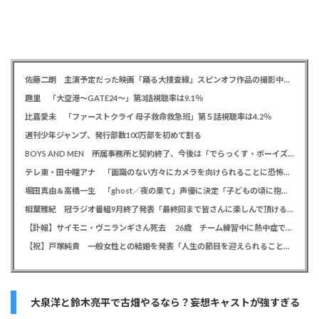
佐藤二朗 主演予定だった映画「踊る大捜査線」スピンオフ作品の撮影中止が正式に決定か
趣里 「大空港～GATE24～」第3話視聴率は9.1％
比嘉愛未 「ファーストクライ 母子救命救急班」第５話視聴率は4.2％
週刊少年ジャンプ、発行部数100万部を初めて割る
BOYS AND MEN 所属事務所と契約終了、今後は「でらっくす・ボーイズ」として活動
テレ東・田中瞳アナ 「面識のない方々にカメラを向けられることに恐怖を」 ロケ撮影時に勝手に撮影してくる人に注意喚起
堀田真由＆高橋一生 「ghost／夜の果て」声優に決定「子どもの頃に抱いていた言葉にはできない沢山の感情を思い出しました」
相葉雅紀 冠ラジオ番組9月終了発表「最終回まで皆さんに楽しんで頂ける番組を」、ファンからは悲しみの声
【訃報】サイモニ・ヴニランギさん死去 26歳 チーム練習中に熱中症で搬送 ラグビー・九州電力キューデンヴォルテクス選手
【祝】戸塚純貴 一般女性との結婚を発表「人生の節目を迎えられること、心より感謝しております」
大泉洋と鈴木亮平で古畑やるなら？妄想キャストが強すぎる