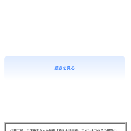
続きを見る
佐藤二朗 主演予定だった映画「踊る大捜査線」スピンオフ作品の撮影中止が正式に決定か