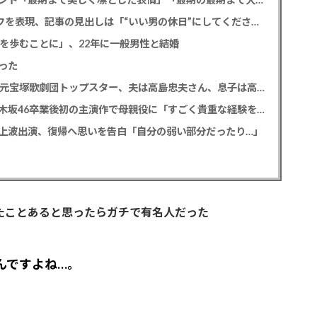
SixTONES 田中樹 初の単独CM出演でオンとオフを表現、記事の見出しは「“いい男の休日”にしてください」とアピール
道を歩むことに」、22年に一般男性と結婚
った
【訃報】寿美花代さん死去 94歳 老衰のため 元宝塚歌劇団トップスター、夫は高島忠夫さん、息子は高嶋政宏・政伸
久保史緒里 「世界は美しいと誰かが言った」乃木坂46卒業後初の主演作で母親役に「すごく貴重な経験をさせていただいた」
の地上波出演、復帰へ思いを告白「自分の弱い部分だったり…」
見たことあると思ったらガチで有名人だった
んですよね…。