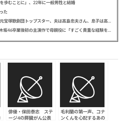
道を歩むことに」、22年に一般男性と結婚
った
【訃報】寿美花代さん死去 94歳 老衰のため 元宝塚歌劇団トップスター、夫は高島忠夫さん、息子は高嶋政宏・政伸
久保史緒里 「世界は美しいと誰かが言った」乃木坂46卒業後初の主演作で母親役に「すごく貴重な経験をさせていただいた」
俳優・保田泰志 ステ
毛利蘭の第一声、コナ
お
ージ4の膵臓がん公表
ンくんを心配するあの
ち
「必ず乗り越えて克服
一言だった…
します」