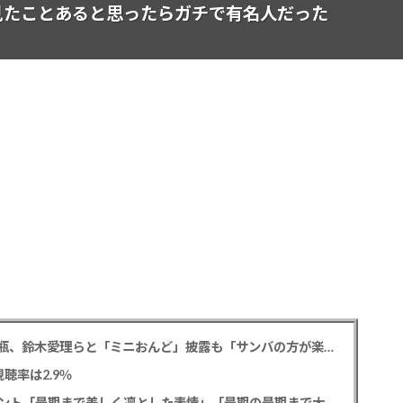
、見たことあると思ったらガチで有名人だった
松平健 「ミニオンズ＆モンスターズ」笑福亭鶴瓶、鈴木愛理らと「ミニおんど」披露も「サンバの方が楽」と本音
聴率は2.9％
寿美花代さん死去 息子の高嶋政宏・政伸がコメント「最期まで美しく凛とした表情」「最期の最期まで大女優」「