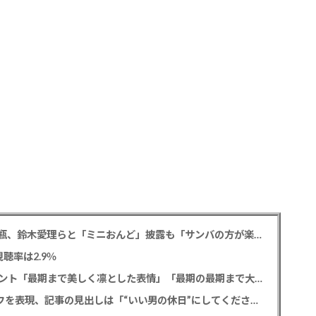
松平健 「ミニオンズ＆モンスターズ」笑福亭鶴瓶、鈴木愛理らと「ミニおんど」披露も「サンバの方が楽」と本音
聴率は2.9％
寿美花代さん死去 息子の高嶋政宏・政伸がコメント「最期まで美しく凛とした表情」「最期の最期まで大女優」「
SixTONES 田中樹 初の単独CM出演でオンとオフを表現、記事の見出しは「“いい男の休日”にしてください」とアピール