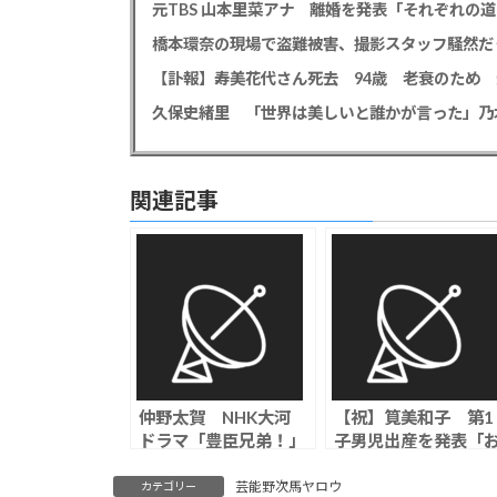
元TBS 山本里菜アナ 離婚を発表「それぞれの
橋本環奈の現場で盗難被害、撮影スタッフ騒然だ
関連記事
仲野太賀 NHK大河
【祝】筧美和子 第1
ドラマ「豊臣兄弟！」
子男児出産を発表「
父・中野英雄がサプラ
かあちゃんとおとう
イズ出演＆親子共演に
ゃん力を合わせて」
芸能野次馬ヤロウ
カテゴリー