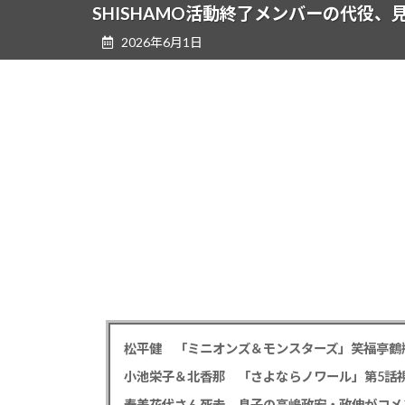
ツ
シ
SHISHAMO活動終了メンバーの代役
へ
ョ
2026年6月1日
ス
ン
キ
に
ッ
移
プ
動
小池栄子＆北香那 「さよならノワール」第5話視