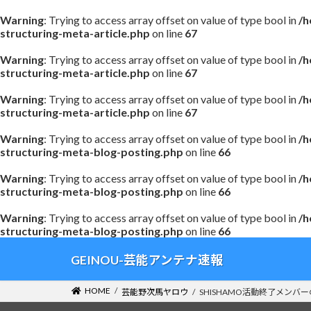
Warning
: Trying to access array offset on value of type bool in
/h
structuring-meta-article.php
on line
67
Warning
: Trying to access array offset on value of type bool in
/h
structuring-meta-article.php
on line
67
Warning
: Trying to access array offset on value of type bool in
/h
structuring-meta-article.php
on line
67
Warning
: Trying to access array offset on value of type bool in
/h
structuring-meta-blog-posting.php
on line
66
Warning
: Trying to access array offset on value of type bool in
/h
structuring-meta-blog-posting.php
on line
66
Warning
: Trying to access array offset on value of type bool in
/h
structuring-meta-blog-posting.php
on line
66
コ
ナ
GEINOU-芸能アンテナ速報
ン
ビ
テ
ゲ
HOME
芸能野次馬ヤロウ
SHISHAMO活動終了メン
ン
ー