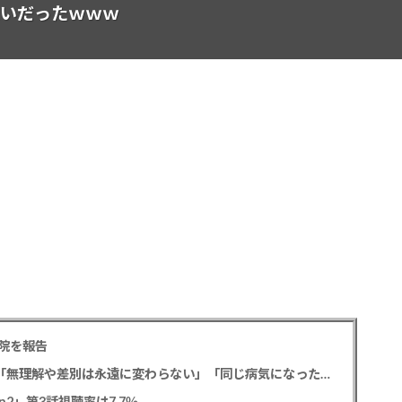
たいだったｗｗｗ
院を報告
元フジ渡邊渚アナ PTSD公表への思いを明かす「無理解や差別は永遠に変わらない」「同じ病気になったことのない人間にはわからない」
2」第3話視聴率は7.7％