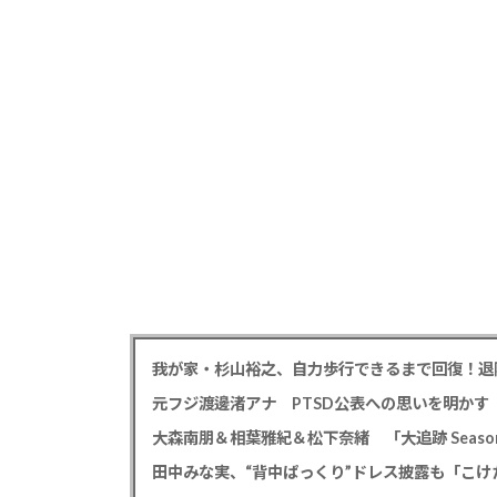
我が家・杉山裕之、自力歩行できるまで回復！退
大森南朋＆相葉雅紀＆松下奈緒 「大追跡 Season
田中みな実、“背中ぱっくり”ドレス披露も「こけ