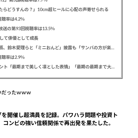
たらどうすんの？」10cm超ヒールに心配の声寄せられる
聴率は4.2％
送の第93回視聴率は13.5％
として俳優として成長
松平健 「ミニオンズ＆モンスターズ」笑福亭鶴瓶、鈴木愛理らと「ミニおんど」披露も「サンバの方が楽」と本音
聴率は2.9％
寿美花代さん死去 息子の高嶋政宏・政伸がコメント「最期まで美しく凛とした表情」「最期の最期まで大女優」「
いだったｗｗｗ
ブを開催し超満員を記録。パワハラ問題や投資ト
、コンビの強い信頼関係で再出発を果たした。