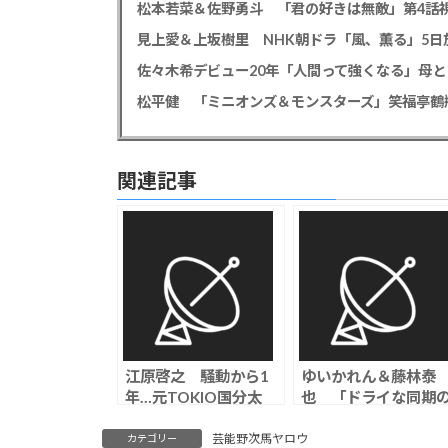
松本若菜＆佐野勇斗 「君の好きは無敵」第4話視
見上愛＆上坂樹里 NHK朝ドラ「風、薫る」5日放
佐々木希デビュー20年「人間って強くなる」母
関連記事
江原啓之 騒動から1
ゆいかれん＆藤林泰
年…元TOKIO国分太
也 「ドライな同期
一の苦悩の現在を明か
溺愛癖」でW主演
す「『パパはいつにな
「たくさんきゅんと
芸能野次馬ヤロウ
カテゴリー