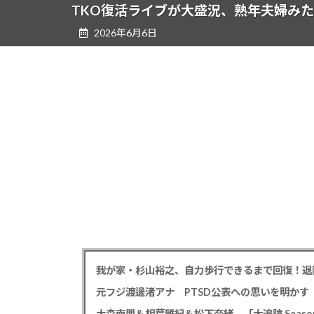
ツ
シ
TKO復活ライブが大盛況、熟年夫婦み
へ
ョ
2026年6月6日
ス
ン
キ
に
ッ
移
プ
動
我が家・杉山裕之、自力歩行できるまで回復！退
大森南朋＆相葉雅紀＆松下奈緒 「大追跡 Season