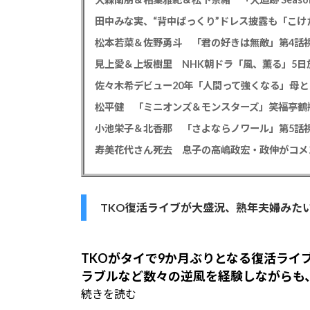
田中みな実、“背中ぱっくり”ドレス披露も「こけ
松本若菜＆佐野勇斗 「君の好きは無敵」第4話視
見上愛＆上坂樹里 NHK朝ドラ「風、薫る」5日放
佐々木希デビュー20年「人間って強くなる」母
小池栄子＆北香那 「さよならノワール」第5話視
TKO復活ライブが大盛況、熟年夫婦みた
TKOがタイで9か月ぶりとなる復活ライ
ラブルなど数々の逆風を経験しながらも
続きを読む