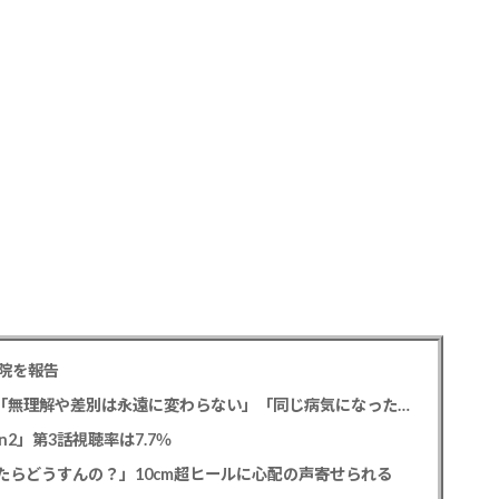
院を報告
元フジ渡邊渚アナ PTSD公表への思いを明かす「無理解や差別は永遠に変わらない」「同じ病気になったことのない人間にはわからない」
2」第3話視聴率は7.7％
たらどうすんの？」10cm超ヒールに心配の声寄せられる