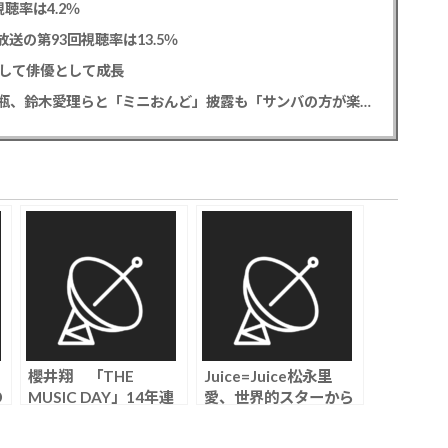
聴率は4.2％
送の第93回視聴率は13.5％
として俳優として成長
松平健 「ミニオンズ＆モンスターズ」笑福亭鶴瓶、鈴木愛理らと「ミニおんど」披露も「サンバの方が楽」と本音
櫻井翔 「THE
Juice=Juice松永里
の
MUSIC DAY」14年連
愛、世界的スターから
続総合司会に、今年は
学んだ1番大きなこと
し
9時間半の生放送「熱