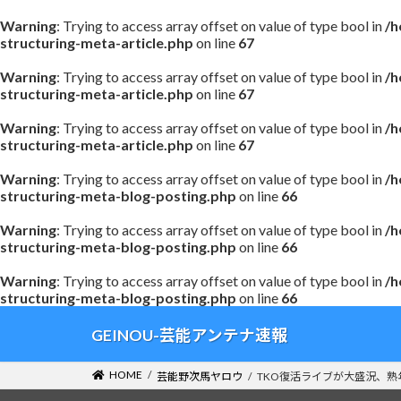
Warning
: Trying to access array offset on value of type bool in
/h
structuring-meta-article.php
on line
67
Warning
: Trying to access array offset on value of type bool in
/h
structuring-meta-article.php
on line
67
Warning
: Trying to access array offset on value of type bool in
/h
structuring-meta-article.php
on line
67
Warning
: Trying to access array offset on value of type bool in
/h
structuring-meta-blog-posting.php
on line
66
Warning
: Trying to access array offset on value of type bool in
/h
structuring-meta-blog-posting.php
on line
66
Warning
: Trying to access array offset on value of type bool in
/h
structuring-meta-blog-posting.php
on line
66
コ
ナ
GEINOU-芸能アンテナ速報
ン
ビ
テ
ゲ
HOME
芸能野次馬ヤロウ
TKO復活ライブが大盛況、
ン
ー