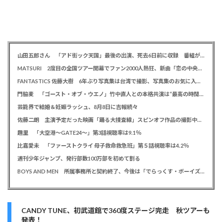
山田五郎さん 「アド街ック天国」最後の出演、死去6日前に収録 番組が感謝「天国の五郎さんへ」
MATSURI 2度目の全国ツアー開幕でファン2000人熱狂、新曲「恋の中央線」も初披露「この曲で売れたいよ！」
FANTASTICS 佐藤大樹 6年ぶり写真集は台湾で撮影、写真集のお気に入りカットは「両親に見られるの恥ずかしい」
門脇麦 「ゴースト・オブ・ウエノ」竹中直人との本格共演は“最高の時間”「台本よりたくさんしゃべってた」
芸能界で結婚＆妊娠ラッシュ、8月8日に吉報続々
佐藤二朗 主演予定だった映画「踊る大捜査線」スピンオフ作品の撮影中止が正式に決定か
趣里 「大空港～GATE24～」第3話視聴率は9.1％
比嘉愛未 「ファーストクライ 母子救命救急班」第５話視聴率は4.2％
週刊少年ジャンプ、発行部数100万部を初めて割る
BOYS AND MEN 所属事務所と契約終了、今後は「でらっくす・ボーイズ」として活動
CANDY TUNE、初武道館で360度ステージ完走 秋ツアーも
発表！