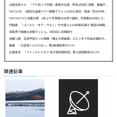
山田五郎さん 「アド街ック天国」最後の出演、死去6日前に収録 番組が感謝「天国の五郎さんへ」
MATSURI 2度目の全国ツアー開幕でファン2000人熱狂、新曲「恋の中央線」も初披露「この曲で売れたいよ！」
FANTASTICS 佐藤大樹 6年ぶり写真集は台湾で撮影、写真集のお気に入りカットは「両親に見られるの恥ずかしい」
門脇麦 「ゴースト・オブ・ウエノ」竹中直人との本格共演は“最高の時間”「台本よりたくさんしゃべってた」
芸能界で結婚＆妊娠ラッシュ、8月8日に吉報続々
佐藤二朗 主演予定だった映画「踊る大捜査線」スピンオフ作品の撮影中止が正式に決定か
趣里 「大空港～GATE24～」第3話視聴率は9.1％
比嘉愛未 「ファーストクライ 母子救命救急班」第５話視聴率は4.2％
関連記事