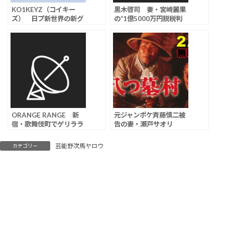
KO1KEYZ（コイキー
黒木啓司 妻・宮崎麗果
ズ） 日プ新世界の新グ
の“1億5000万円脱税判
ループ名に賛否両論
決”目前、TikTokライブ
「ChatGPTの方がマシ
で投げ銭募り集まる反
な案出す」「コイキン
感…
グ」もトレンド入り
ORANGE RANGE 新
元ジャンポケ斉藤慎二被
宿・歌舞伎町でゲリララ
告の妻・瀬戸サオリ
イブ、直前告知もファン
「相手の方からも行為が
3000人が集結し大歓声
あった」投稿に被害女性
芸能野次馬ヤロウ
カテゴリー
が怒り…「なぜ削除しな
いのか」