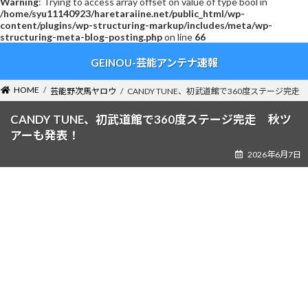
Warning
: Trying to access array offset on value of type bool in
/home/syu11140923/haretaraiine.net/public_html/wp-
content/plugins/wp-structuring-markup/includes/meta/wp-
structuring-meta-blog-posting.php
on line
66
コ
ナ
GEINOU-芸能アンテナ速報
ン
ビ
テ
ゲ
ン
ー
HOME
芸能野次馬ヤロウ
CANDY TUNE、初武道館で360度ステージ完
ツ
シ
へ
ョ
CANDY TUNE、初武道館で360度ステージ完走 秋ツ
ス
ン
アーも発表！
キ
に
2026年6月7日
ッ
移
プ
動