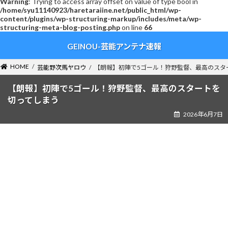
Warning
: Trying to access array offset on value of type bool in
/home/syu11140923/haretaraiine.net/public_html/wp-
content/plugins/wp-structuring-markup/includes/meta/wp-
structuring-meta-blog-posting.php
on line
66
コ
ナ
GEINOU-芸能アンテナ速報
ン
ビ
テ
ゲ
ン
ー
HOME
芸能野次馬ヤロウ
【朗報】初陣で5ゴール！狩野監督、最高のスタ
ツ
シ
へ
ョ
【朗報】初陣で5ゴール！狩野監督、最高のスタートを
ス
ン
切ってしまう
キ
に
2026年6月7日
ッ
移
プ
動