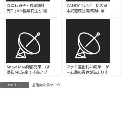
なにわ男子・長尾謙杜
CANDY TUNE 初の日
元E-girls稲垣莉生と“国
本武道館公演成功に涙
立競技場デート”、かつて
「次は東京ドーム
は三上悠亜をめぐり三角
だ！」、8月からの全国
関係の過去も…
ツアー開催も発表
Snow Man阿部亮平、GP
ファミ通創刊40周年 ゲ
帯初MC決定！千鳥ノブ
ーム民の青春が詰まりす
とのタッグが豪華すぎる
ぎな
芸能野次馬ヤロウ
カテゴリー