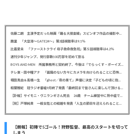
佐藤二朗 主演予定だった映画「踊る大捜査線」スピンオフ作品の撮影中止が正式に決定か
趣里 「大空港～GATE24～」第3話視聴率は9.1％
比嘉愛未 「ファーストクライ 母子救命救急班」第５話視聴率は4.2％
週刊少年ジャンプ、発行部数100万部を初めて割る
BOYS AND MEN 所属事務所と契約終了、今後は「でらっくす・ボーイズ」として活動
テレ東・田中瞳アナ 「面識のない方々にカメラを向けられることに恐怖を」 ロケ撮影時に勝手に撮影してくる人に注意喚起
堀田真由＆高橋一生 「ghost／夜の果て」声優に決定「子どもの頃に抱いていた言葉にはできない沢山の感情を思い出しました」
相葉雅紀 冠ラジオ番組9月終了発表「最終回まで皆さんに楽しんで頂ける番組を」、ファンからは悲しみの声
【訃報】サイモニ・ヴニランギさん死去 26歳 チーム練習中に熱中症で搬送 ラグビー・九州電力キューデンヴォルテクス選手
【祝】戸塚純貴 一般女性との結婚を発表「人生の節目を迎えられること、心より感謝しております」
【朗報】初陣で5ゴール！狩野監督、最高のスタートを切って
しまう