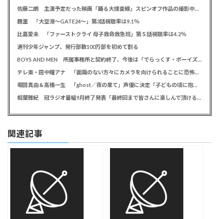
佐藤二朗 主演予定だった映画「踊る大捜査線」スピンオフ作品の撮影中止が正式に決定か
趣里 「大空港～GATE24～」第3話視聴率は9.1％
比嘉愛未 「ファーストクライ 母子救命救急班」第５話視聴率は4.2％
週刊少年ジャンプ、発行部数100万部を初めて割る
BOYS AND MEN 所属事務所と契約終了、今後は「でらっくす・ボーイズ」として活動
テレ東・田中瞳アナ 「面識のない方々にカメラを向けられることに恐怖を」 ロケ撮影時に勝手に撮影してくる人に注意喚起
堀田真由＆高橋一生 「ghost／夜の果て」声優に決定「子どもの頃に抱いていた言葉にはできない沢山の感情を思い出しました」
相葉雅紀 冠ラジオ番組9月終了発表「最終回まで皆さんに楽しんで頂ける番組を」、ファンからは悲しみの声
関連記事