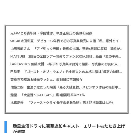
元いいとも青年隊・岸田健作、中居正広氏の裏側を回顧
SKE48 太田彩夏 デビュー12年目で初の写真集発売に自信「私、意外とイイ！」、勝負カットはベッド上のヌーディーな姿
山田五郎さん 「アド街ック天国」最後の出演、死去6日前に収録 番組が感謝「天国の五郎さんへ」
MATSURI 2度目の全国ツアー開幕でファン2000人熱狂、新曲「恋の中央線」も初披露「この曲で売れたいよ！」
FANTASTICS 佐藤大樹 6年ぶり写真集は台湾で撮影、写真集のお気に入りカットは「両親に見られるの恥ずかしい」
門脇麦 「ゴースト・オブ・ウエノ」竹中直人との本格共演は“最高の時間”「台本よりたくさんしゃべってた」
芸能界で結婚＆妊娠ラッシュ、8月8日に吉報続々
佐藤二朗 主演予定だった映画「踊る大捜査線」スピンオフ作品の撮影中止が正式に決定か
趣里 「大空港～GATE24～」第3話視聴率は9.1％
比嘉愛未 「ファーストクライ 母子救命救急班」第５話視聴率は4.2％
趣里主演ドラマに豪華追加キャスト エリートvsたたき上げ
が激突