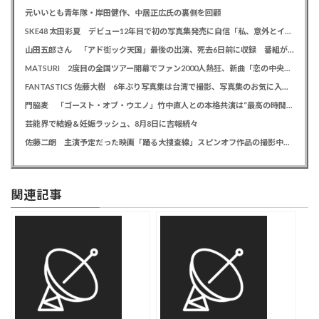
元いいとも青年隊・岸田健作、中居正広氏の裏側を回顧
SKE48 太田彩夏 デビュー12年目で初の写真集発売に自信「私、意外とイイ！」、勝負カットはベッド上のヌーディーな姿
山田五郎さん 「アド街ック天国」最後の出演、死去6日前に収録 番組が感謝「天国の五郎さんへ」
MATSURI 2度目の全国ツアー開幕でファン2000人熱狂、新曲「恋の中央線」も初披露「この曲で売れたいよ！」
FANTASTICS 佐藤大樹 6年ぶり写真集は台湾で撮影、写真集のお気に入りカットは「両親に見られるの恥ずかしい」
門脇麦 「ゴースト・オブ・ウエノ」竹中直人との本格共演は“最高の時間”「台本よりたくさんしゃべってた」
芸能界で結婚＆妊娠ラッシュ、8月8日に吉報続々
佐藤二朗 主演予定だった映画「踊る大捜査線」スピンオフ作品の撮影中止が正式に決定か
関連記事