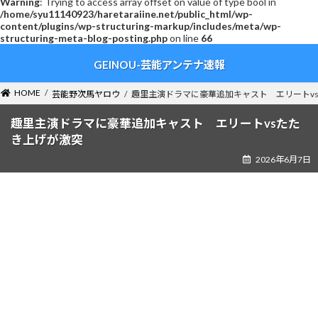
Warning
: Trying to access array offset on value of type bool in
/home/syu11140923/haretaraiine.net/public_html/wp-
content/plugins/wp-structuring-markup/includes/meta/wp-
structuring-meta-blog-posting.php
on line
66
コ
ナ
GEINOU-芸能アンテナ速報
ン
ビ
テ
ゲ
ン
ー
HOME
芸能野次馬ヤロウ
趣里主演ドラマに豪華追加キャスト エリートv
ツ
シ
へ
ョ
趣里主演ドラマに豪華追加キャスト エリートvsたた
ス
ン
き上げが激突
キ
に
2026年6月7日
ッ
移
プ
動