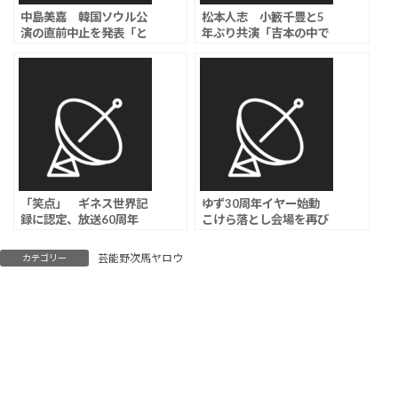
中島美嘉 韓国ソウル公
松本人志 小籔千豊と5
演の直前中止を発表「と
年ぶり共演「吉本の中で
ても心苦しい」、現地主
何番目に好き？」の直球
催会社及び現地制作会社
質問に、意外すぎる爆笑
の都合により
回答
「笑点」 ギネス世界記
ゆず30周年イヤー始動
録に認定、放送60周年
こけら落とし会場を再び
「テレビコメディパネル
埋め尽くす
番組（週間）最長放送と
芸能野次馬ヤロウ
カテゴリー
して」