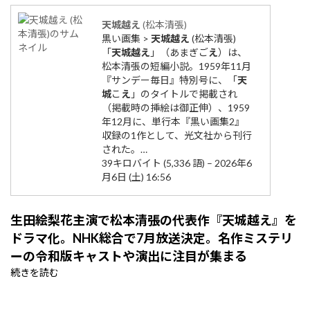
天城
越え
(松本清張)
黒い画集 >
天城
越え
(松本清張)
「
天城
越え
」（あまぎご
え
）は、
松本清張の短編小説。1959年11月
『サンデー毎日』特別号に、「
天
城
こ
え
」のタイトルで掲載され
（掲載時の挿絵は御正伸）、1959
年12月に、単行本『黒い画集2』
収録の1作として、光文社から刊行
された。…
39キロバイト (5,336 語) – 2026年6
月6日 (土) 16:56
生田絵梨花主演で松本清張の代表作『天城越え』を
ドラマ化。NHK総合で7月放送決定。名作ミステリ
ーの令和版キャストや演出に注目が集まる
続きを読む