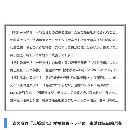
【祝】戸塚純貴 一般女性との結婚を発表「人生の節目を迎えられること、心より感謝しております」
元読売テレビ・佐藤佳奈アナ ツインプラネット所属を発表「前向きに挑戦していきたい」、前日にレインボー池田直人と結婚発表
佐藤二朗 妻とのハグを報告「文〇砲より遥かに威力は弱いが、僕のノロケ砲をお見舞いする」
美山加恋、朝ドラで母親役に成長してしまう
【祝】及川光博 一般女性との結婚と妻の妊娠を発表「今後も俳優としてミッチーとして精進」
尾上松也「八つ墓村」 主題歌はB’z松本孝弘率いるTMGの「DOOM」に決定、メインビジュアル＆本予告編も解禁
【祝】高木由梨奈アナ 第1子妊娠を発表「結婚2周年という節目に」、夫は岸田タツヤ
元TBS 山本里菜アナ 「感覚がわからない」離婚コメントに疑問の声… シャンパンタワーの超豪華式も結婚生活は4年半で終止符
M!LK 曽野舜太 「仮面ライダーゼッツ」初共演の今井竜太郎を一言であらわすと「大きいゴールデンレトリバー
堂本光一＆井上芳雄 帝劇の名曲を歌うアリーナツアー開幕、熊本地震の募金箱も設置「ステージから元気を届けられる形になれば」
あの名作『天城越え』が令和版ドラマ化 主演は生田絵梨花