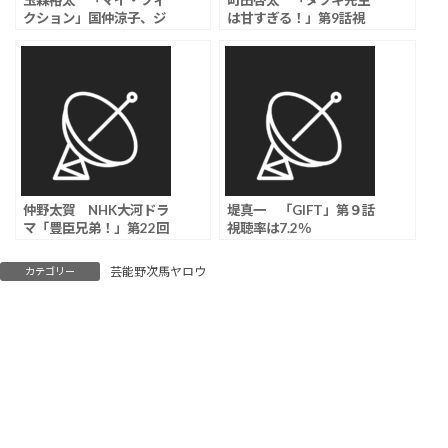
玉森裕太 「マイ・フィ
町田啓太 「タツキ先生
クション」国仲涼子、ジ
は甘すぎる！」第9話視
ャンボたかおら、主人公
聴率は4.6％
を取り巻く新キャスト発
表
仲野太賀 NHK大河ドラ
堤真一 「GIFT」第９話
マ「豊臣兄弟！」第22回
視聴率は7.2％
視聴率は10.8％
芸能野次馬ヤロウ
カテゴリー