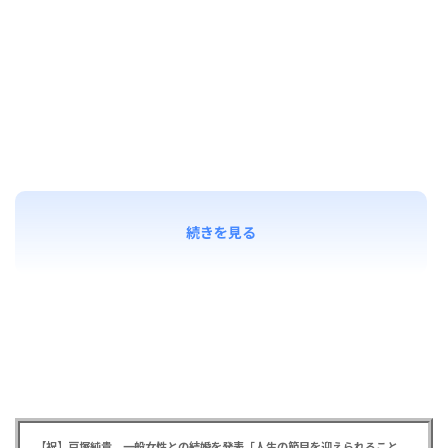
続きを見る
【祝】戸塚純貴 一般女性との結婚を発表「人生の節目を迎えられること、心より感謝しております」