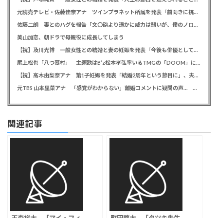
元読売テレビ・佐藤佳奈アナ ツインプラネット所属を発表「前向きに挑戦していきたい」、前日にレインボー池田直人と結婚発表
佐藤二朗 妻とのハグを報告「文〇砲より遥かに威力は弱いが、僕のノロケ砲をお見舞いする」
美山加恋、朝ドラで母親役に成長してしまう
【祝】及川光博 一般女性との結婚と妻の妊娠を発表「今後も俳優としてミッチーとして精進」
尾上松也「八つ墓村」 主題歌はB’z松本孝弘率いるTMGの「DOOM」に決定、メインビジュアル＆本予告編も解禁
【祝】高木由梨奈アナ 第1子妊娠を発表「結婚2周年という節目に」、夫は岸田タツヤ
元TBS 山本里菜アナ 「感覚がわからない」離婚コメントに疑問の声… シャンパンタワーの超豪華式も結婚生活は4年半で終止符
関連記事