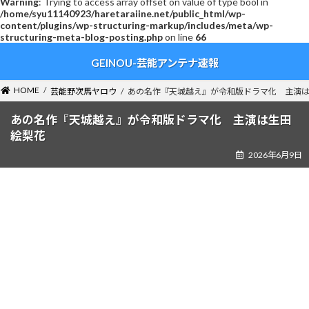
Warning
: Trying to access array offset on value of type bool in
/home/syu11140923/haretaraiine.net/public_html/wp-
content/plugins/wp-structuring-markup/includes/meta/wp-
structuring-meta-blog-posting.php
on line
66
コ
ナ
GEINOU-芸能アンテナ速報
ン
ビ
テ
ゲ
ン
ー
HOME
芸能野次馬ヤロウ
あの名作『天城越え』が令和版ドラマ化 主演
ツ
シ
へ
ョ
あの名作『天城越え』が令和版ドラマ化 主演は生田
ス
ン
絵梨花
キ
に
2026年6月9日
ッ
移
プ
動