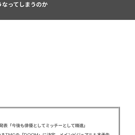
うなってしまうのか
発表「今後も俳優としてミッチーとして精進」
尾上松也「八つ墓村」 主題歌はB’z松本孝弘率いるTMGの「DOOM」に決定、メインビジュアル＆本予告編も解禁