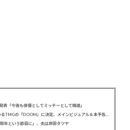
発表「今後も俳優としてミッチーとして精進」
尾上松也「八つ墓村」 主題歌はB’z松本孝弘率いるTMGの「DOOM」に決定、メインビジュアル＆本予告編も解禁
2周年という節目に」、夫は岸田タツヤ