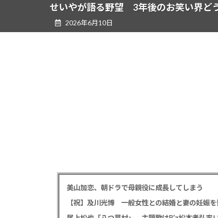
ツ
シ
せいやが語る野望 3年後のお笑い界ど
へ
ョ
2026年6月10日
ス
ン
キ
に
ッ
移
プ
動
美山加恋、朝ドラで母親役に成長してしまう
【祝】及川光博 一般女性との結婚と妻の妊娠を