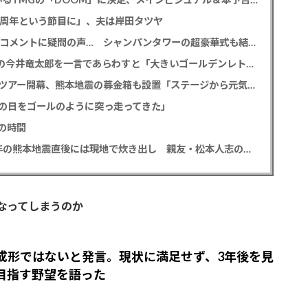
2周年という節目に」、夫は岸田タツヤ
元TBS 山本里菜アナ 「感覚がわからない」離婚コメントに疑問の声… シャンパンタワーの超豪華式も結婚生活は4年半で終止符
M!LK 曽野舜太 「仮面ライダーゼッツ」初共演の今井竜太郎を一言であらわすと「大きいゴールデンレトリバー
堂本光一＆井上芳雄 帝劇の名曲を歌うアリーナツアー開幕、熊本地震の募金箱も設置「ステージから元気を届けられる形になれば」
の日をゴールのように突っ走ってきた」
の時間
中居正広氏 「ひそかに被災地支援」か？ 2016年の熊本地震直後には現地で炊き出し 親友・松本人志の闘病に心を痛め、頻繁に連絡も
なってしまうのか
成形ではないと発言。現状に満足せず、3年後を見
目指す野望を語った