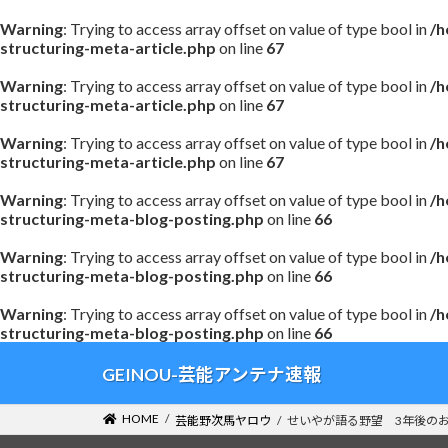
Warning
: Trying to access array offset on value of type bool in
/h
structuring-meta-article.php
on line
67
Warning
: Trying to access array offset on value of type bool in
/h
structuring-meta-article.php
on line
67
Warning
: Trying to access array offset on value of type bool in
/h
structuring-meta-article.php
on line
67
Warning
: Trying to access array offset on value of type bool in
/h
structuring-meta-blog-posting.php
on line
66
Warning
: Trying to access array offset on value of type bool in
/h
structuring-meta-blog-posting.php
on line
66
Warning
: Trying to access array offset on value of type bool in
/h
structuring-meta-blog-posting.php
on line
66
コ
ナ
GEINOU-芸能アンテナ速報
ン
ビ
テ
ゲ
HOME
芸能野次馬ヤロウ
せいやが語る野望 3年後の
ン
ー