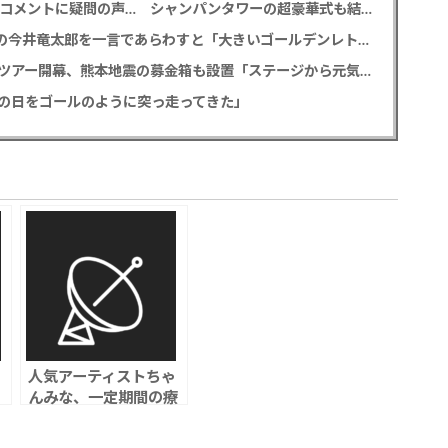
元TBS 山本里菜アナ 「感覚がわからない」離婚コメントに疑問の声… シャンパンタワーの超豪華式も結婚生活は4年半で終止符
M!LK 曽野舜太 「仮面ライダーゼッツ」初共演の今井竜太郎を一言であらわすと「大きいゴールデンレトリバー
堂本光一＆井上芳雄 帝劇の名曲を歌うアリーナツアー開幕、熊本地震の募金箱も設置「ステージから元気を届けられる形になれば」
の日をゴールのように突っ走ってきた」
人気アーティストちゃ
んみな、一定期間の療
葉
養へ ファンから応援
か
の声