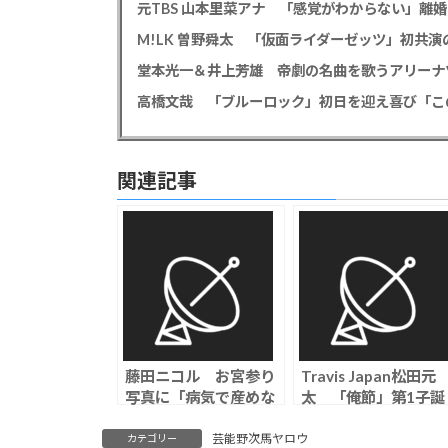
高橋文哉 「ブルーロック」初日を迎え喜び「こ
関連記事
藤田ニコル お宮参り
Travis Japan松田元
写真に「病気で産めな
太 「俺節」第1子誕
い人の気持ちは？」批
生後初の公の場の稲
判を乙武洋匡が論破
友に嫉妬？「僕にも
芸能野次馬ヤロウ
カテゴリー