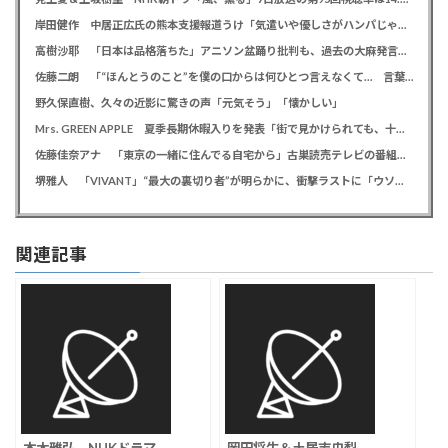
岸田健作 中居正広氏の熊本支援報道うけ「気遣いや優しさがハンパじゃない」 中居氏との思い出を回顧
高樹沙耶 「日本は品格落ちた」アニソン盆踊り批判も、過去の大麻発言にも飛び火で自ら幕引き図る
佐藤二朗 「“ほんとうのこと”を僕の口からは何ひとつ言えなくて… 言葉にできぬ悔しさを日々感じております」
野久保直樹、久々の近影に驚きの声「元気そう」「懐かしい」
Mrs. GREEN APPLE 夏季長期休暇入りを発表「街で見かけられても、十分なご配慮を」ファンに理解を求める
佐藤佳奈アナ 「東京の一緒に住んでる自宅から」古巣読売テレビの番組でレインボー池田直人との結婚を生報告
堺雅人 「VIVANT」“最大の裏切り者”が明らかに、衝撃ラストに「ウソでしょ」視聴者悲鳴
関連記事