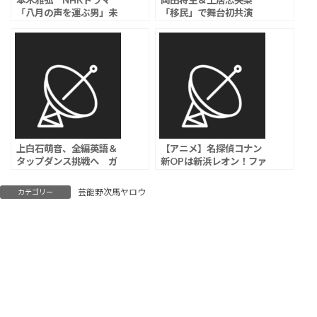
本木雅弘 NHKドラマ
岡田将生＆土居志央梨
「八月の声を運ぶ男」未
「移民」で舞台初共演
公開シーンを追加して8月
「積み上げたものを皆さ
に劇場公開決定
まに届けられるよう頑張
りたい」
上白石萌音、全編英語＆
【アニメ】名探偵コナン
タップダンス挑戦へ ガ
新OPは新浜レオン！ファ
チで新境地か
ン歓喜へ
芸能野次馬ヤロウ
カテゴリー