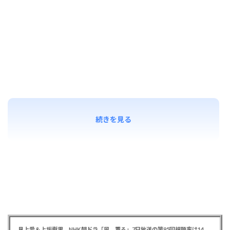
続きを見る
見上愛＆上坂樹里 NHK朝ドラ「風、薫る」7日放送の第95回視聴率は14.0％