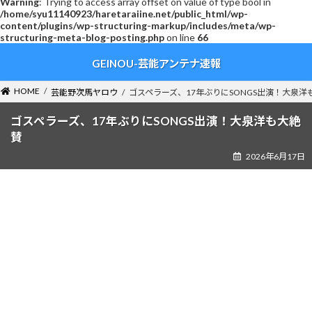
Warning
: Trying to access array offset on value of type bool in
/home/syu11140923/haretaraiine.net/public_html/wp-
content/plugins/wp-structuring-markup/includes/meta/wp-
structuring-meta-blog-posting.php
on line
66
コ
ナ
GEINOU-芸能アンテナ速報
ン
ビ
テ
ゲ
ン
ー
HOME
芸能野次馬ヤロウ
ゴスペラーズ、17年ぶりにSONGS出演！大泉洋
ツ
シ
へ
ョ
ゴスペラーズ、17年ぶりにSONGS出演！大泉洋も大絶
ス
ン
賛
キ
に
2026年6月17日
ッ
移
プ
動