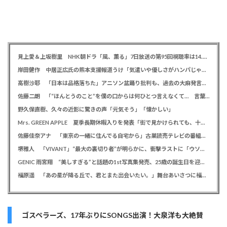
見上愛＆上坂樹里 NHK朝ドラ「風、薫る」7日放送の第95回視聴率は14.0％
岸田健作 中居正広氏の熊本支援報道うけ「気遣いや優しさがハンパじゃない」 中居氏との思い出を回顧
高樹沙耶 「日本は品格落ちた」アニソン盆踊り批判も、過去の大麻発言にも飛び火で自ら幕引き図る
佐藤二朗 「“ほんとうのこと”を僕の口からは何ひとつ言えなくて… 言葉にできぬ悔しさを日々感じております」
野久保直樹、久々の近影に驚きの声「元気そう」「懐かしい」
Mrs. GREEN APPLE 夏季長期休暇入りを発表「街で見かけられても、十分なご配慮を」ファンに理解を求める
佐藤佳奈アナ 「東京の一緒に住んでる自宅から」古巣読売テレビの番組でレインボー池田直人との結婚を生報告
堺雅人 「VIVANT」“最大の裏切り者”が明らかに、衝撃ラストに「ウソでしょ」視聴者悲鳴
GENIC 雨宮翔 “美しすぎる”と話題の1st写真集発売、25歳の誕生日を迎え「より磨きをかけていく」
福原遥 「あの星が降る丘で、君とまた出会いたい。」舞台あいさつに福山雅治がサプライズ登場で歓喜「うれしい」
ゴスペラーズ、17年ぶりにSONGS出演！大泉洋も大絶賛