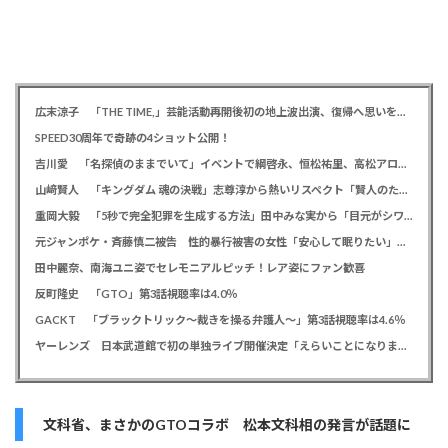
広末涼子 「THE TIME,」芸能活動再開後初の地上波出演、復帰へ思いを告白「自分の弱い部分だったり…」
SPEED30周年で奇跡の4ショット公開！
吉川愛 「名探偵のままでいて」イベントで綱啓永、恒松祐里、高松アロハと息ピッタリの仲良しトーク
山﨑賢人 「キングダム 魂の決戦」志尊淳から熱いリスペクト「賢人のためだったらみんな頑張る」
重岡大毅 「5秒で完全犯罪を生成する方法」田中みな実から「目元がシワシワ」とダメ出し連発されたことを暴露
元ジャンポケ・斉藤慎二被告 性的暴行被害の女性「安心して眠りたい」「何も恐れず外を歩きたい」
田中麗奈、南海ユニ姿でセレモニアルピッチ！レア姿にファン歓喜
反町隆史 「GTO」第3話視聴率は4.0％
GACKT 「ブラックトリック～裁きを操る弁護人～」第3話視聴率は4.6％
ヤーレンズ 日本武道館で初の単独ライブ開催決定「えらいことになりました！」
文科省、まさかのGTOコラボ 松本文科相の発言が話題に