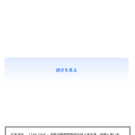
続きを見る
広末涼子 「THE TIME,」芸能活動再開後初の地上波出演、復帰へ思いを告白「自分の弱い部分だったり…」