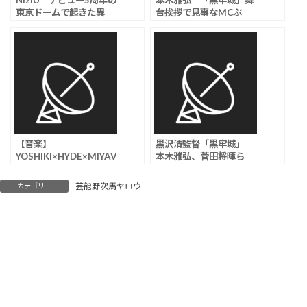
NiziU デビュー5周年の
本木雅弘 「黒牢城」舞
東京ドームで起きた異
台挨拶で見事なMCぶ
変…2階席も3階席も空席
り、宮舘涼太は嚙みまく
ゴッソリの非常事態
りで吉高由里子が爆笑
【音楽】
黒沢清監督「黒牢城」
YOSHIKI×HYDE×MIYAV
本木雅弘、菅田将暉ら
I×清春、日本初開催で夢
「カンヌ国際映画祭」フ
の共演
ォトコールに登場、宮舘
芸能野次馬ヤロウ
カテゴリー
涼太は華麗なターン披露