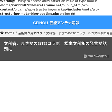
Warning
: Trying to access array offset on value of type bool in
/home/syu11140923/haretaraiine.net/public_html/wp-
content/plugins/wp-structuring-markup/includes/meta/wp-
structuring-meta-blog-posting.php
on line
66
コ
ナ
GEINOU-芸能アンテナ速報
ン
ビ
テ
ゲ
ン
ー
HOME
芸能野次馬ヤロウ
文科省、まさかのGTOコラボ 松本文科相の発
ツ
シ
へ
ョ
文科省、まさかのGTOコラボ 松本文科相の発言が話
ス
ン
題に
キ
に
2026年6月20日
ッ
移
プ
動