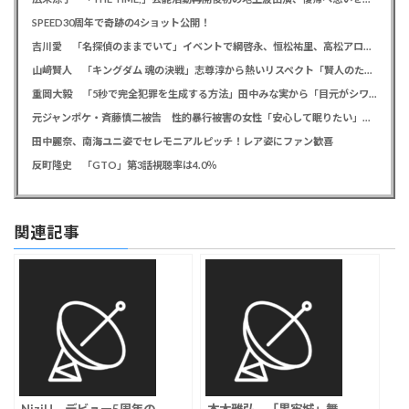
SPEED30周年で奇跡の4ショット公開！
吉川愛 「名探偵のままでいて」イベントで綱啓永、恒松祐里、高松アロハと息ピッタリの仲良しトーク
山﨑賢人 「キングダム 魂の決戦」志尊淳から熱いリスペクト「賢人のためだったらみんな頑張る」
重岡大毅 「5秒で完全犯罪を生成する方法」田中みな実から「目元がシワシワ」とダメ出し連発されたことを暴露
元ジャンポケ・斉藤慎二被告 性的暴行被害の女性「安心して眠りたい」「何も恐れず外を歩きたい」
田中麗奈、南海ユニ姿でセレモニアルピッチ！レア姿にファン歓喜
反町隆史 「GTO」第3話視聴率は4.0％
関連記事