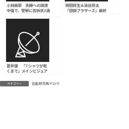
小林麻耶 夫婦への誹謗
岡田将生＆染谷将太
中傷で、警察に告訴状2通
「田鎖ブラザーズ」最終
提出と明らかに「完全な
回、両親殺害の真犯人が
噓なので騙されないで」
判明、まさかのラストに
「誰も救われない」視聴
者絶句
蒼井優 「Tシャツが乾
くまで」メインビジュア
ル解禁、初回で５人の中
の“誰かが消える”ことが
芸能野次馬ヤロウ
カテゴリー
明らかに