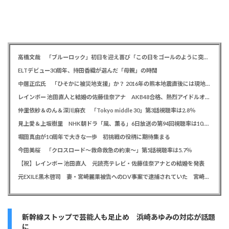
高橋文哉 「ブルーロック」初日を迎え喜び「この日をゴールのように突っ走ってきた」
ELTデビュー30周年、持田香織が選んだ「母親」の時間
中居正広氏 「ひそかに被災地支援」か？ 2016年の熊本地震直後には現地で炊き出し 親友・松本人志の闘病に心を痛め、頻繁に連絡も
レインボー 池田直人と結婚の佐藤佳奈アナ AKB48合格、熱烈アイドルオタク「さかなちゃん」として人気に、7月末に読売テレビ退社
仲里依紗＆のん＆深川麻衣 「Tokyo middle 30」第3話視聴率は2.8％
見上愛＆上坂樹里 NHK朝ドラ「風、薫る」6日放送の第94回視聴率は10.4％
堀田真由が10周年で大きな一歩 初挑戦の役柄に期待集まる
今田美桜 「クロスロード～救命救急の約束～」第5話視聴率は5.7％
【祝】レインボー 池田直人 元読売テレビ・佐藤佳奈アナとの結婚を発表
元EXILE黒木啓司 妻・宮崎麗果被告へのDV事案で逮捕されていた 宮崎は全身打撲、頭部裂傷及び打撲、頸部損傷の怪我
新幹線ストップで芸能人も足止め 浜崎あゆみの対応が話題
に