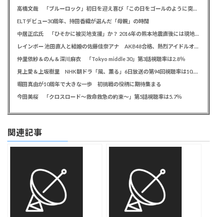
高橋文哉 「ブルーロック」初日を迎え喜び「この日をゴールのように突っ走ってきた」
ELTデビュー30周年、持田香織が選んだ「母親」の時間
中居正広氏 「ひそかに被災地支援」か？ 2016年の熊本地震直後には現地で炊き出し 親友・松本人志の闘病に心を痛め、頻繁に連絡も
レインボー 池田直人と結婚の佐藤佳奈アナ AKB48合格、熱烈アイドルオタク「さかなちゃん」として人気に、7月末に読売テレビ退社
仲里依紗＆のん＆深川麻衣 「Tokyo middle 30」第3話視聴率は2.8％
見上愛＆上坂樹里 NHK朝ドラ「風、薫る」6日放送の第94回視聴率は10.4％
堀田真由が10周年で大きな一歩 初挑戦の役柄に期待集まる
今田美桜 「クロスロード～救命救急の約束～」第5話視聴率は5.7％
関連記事