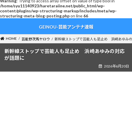
Warning
: Trying to access array offset on value of type bool in
/home/syu11140923/haretaraiine.net/public_html/wp-
content/plugins/wp-structuring-markup/includes/meta/wp-
structuring-meta-blog-posting.php
on line
66
コ
ナ
GEINOU-芸能アンテナ速報
ン
ビ
テ
ゲ
ン
ー
HOME
芸能野次馬ヤロウ
新幹線ストップで芸能人も足止め 浜崎あゆみ
ツ
シ
へ
ョ
新幹線ストップで芸能人も足止め 浜崎あゆみの対応
ス
ン
が話題に
キ
に
2026年6月20日
ッ
移
プ
動