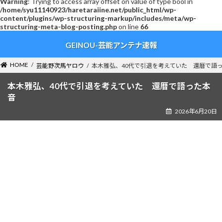
Warning
: Trying to access array offset on value of type bool in
/home/syu11140923/haretaraiine.net/public_html/wp-
content/plugins/wp-structuring-markup/includes/meta/wp-
structuring-meta-blog-posting.php
on line
66
コ
ナ
GEINOU-芸能アンテナ速報
ン
ビ
テ
ゲ
ン
ー
HOME
芸能野次馬ヤロウ
本木雅弘、40代で引退を考えていた 還暦で語
ツ
シ
へ
ョ
本木雅弘、40代で引退を考えていた 還暦で語った本
ス
ン
音
キ
に
2026年6月20日
ッ
移
プ
動