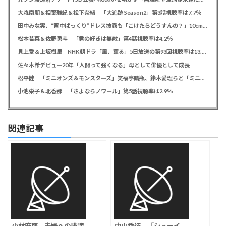
大森南朋＆相葉雅紀＆松下奈緒 「大追跡 Season2」第3話視聴率は7.7％
田中みな実、“背中ぱっくり”ドレス披露も「こけたらどうすんの？」10cm超ヒールに心配の声寄せられる
松本若菜＆佐野勇斗 「君の好きは無敵」第4話視聴率は4.2％
見上愛＆上坂樹里 NHK朝ドラ「風、薫る」5日放送の第93回視聴率は13.5％
佐々木希デビュー20年「人間って強くなる」母として俳優として成長
松平健 「ミニオンズ＆モンスターズ」笑福亭鶴瓶、鈴木愛理らと「ミニおんど」披露も「サンバの方が楽」と本音
小池栄子＆北香那 「さよならノワール」第5話視聴率は2.9％
関連記事