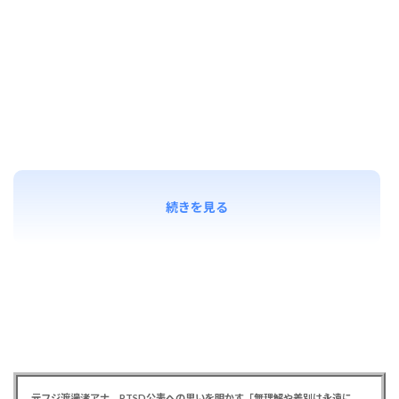
続きを見る
元フジ渡邊渚アナ PTSD公表への思いを明かす「無理解や差別は永遠に変わらない」「同じ病気になったことのない人間にはわからない」