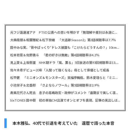
元フジ渡邊渚アナ PTSD公表への思いを明かす「無理解や差別は永遠に変わらない」「同じ病気になったことのない人間にはわからない」
大森南朋＆相葉雅紀＆松下奈緒 「大追跡 Season2」第3話視聴率は7.7％
田中みな実、“背中ぱっくり”ドレス披露も「こけたらどうすんの？」10cm超ヒールに心配の声寄せられる
松本若菜＆佐野勇斗 「君の好きは無敵」第4話視聴率は4.2％
見上愛＆上坂樹里 NHK朝ドラ「風、薫る」5日放送の第93回視聴率は13.5％
佐々木希デビュー20年「人間って強くなる」母として俳優として成長
松平健 「ミニオンズ＆モンスターズ」笑福亭鶴瓶、鈴木愛理らと「ミニおんど」披露も「サンバの方が楽」と本音
小池栄子＆北香那 「さよならノワール」第5話視聴率は2.9％
寿美花代さん死去 息子の高嶋政宏・政伸がコメント「最期まで美しく凛とした表情」「最期の最期まで大女優」「
SixTONES 田中樹 初の単独CM出演でオンとオフを表現、記事の見出しは「“いい男の休日”にしてください」とアピール
本木雅弘、40代で引退を考えていた 還暦で語った本音