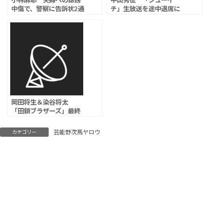
小林麻耶 夫婦への誹謗
中山秀征 「シューイ
中傷で、警察に告訴状2通
チ」生放送を途中退席に
提出と明らかに「完全な
共演者も騒然「どういう
噓なので騙されないで」
スケジュールになってい
る？」
岡田将生＆染谷将太
「田鎖ブラザーズ」最終
回、両親殺害の真犯人が
判明、まさかのラストに
芸能野次馬ヤロウ
カテゴリー
「誰も救われない」視聴
者絶句