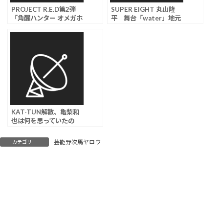
PROJECT R.E.D第2弾
SUPER EIGHT 丸山隆
「角醒ハンター オメガホ
平 舞台「water」地元
ーン」 7月26日スター
京都が舞台の半自伝的作
ト、メインビジュアル＆
品で主演「まだまだ経験
キャストが解禁
していないことがあるの
だな」
KAT-TUN解散、亀梨和
也は何を思っていたの
か 今だから話せる裏側
芸能野次馬ヤロウ
カテゴリー