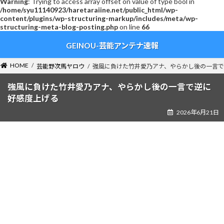
Warning
: Trying to access array offset on value of type bool in
/home/syu11140923/haretaraiine.net/public_html/wp-
content/plugins/wp-structuring-markup/includes/meta/wp-
structuring-meta-blog-posting.php
on line
66
コ
ナ
GEINOU-芸能アンテナ速報
ン
ビ
テ
ゲ
ン
ー
HOME
芸能野次馬ヤロウ
強風に負けた竹井愛乃アナ、やらかし後の一言
ツ
シ
へ
ョ
強風に負けた竹井愛乃アナ、やらかし後の一言で逆に
ス
ン
好感度上げる
キ
に
2026年6月21日
ッ
移
プ
動