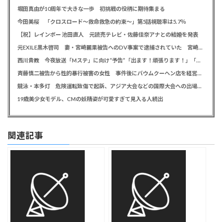
堀田真由が10周年で大きな一歩 初挑戦の役柄に期待集まる
今田美桜 「クロスロード～救命救急の約束～」第5話視聴率は5.7％
【祝】レインボー 池田直人 元読売テレビ・佐藤佳奈アナとの結婚を発表
元EXILE黒木啓司 妻・宮崎麗果被告へのDV事案で逮捕されていた 宮崎は全身打撲、頭部裂傷及び打撲、頸部損傷の怪我
西川貴教 今夜放送「Mステ」に向け“予告”「出ます！頑張ります！」「恐らくアレも着ます！」
斉藤慎二被告から性的暴行被害の女性 事件後にバウムクーヘン店を経営やTikTokでライブ配信する姿に「言葉にできない悔しさと怒り」
競泳・本多灯 危険運転致傷で起訴、アジア大会などの国際大会への出場を辞退
19歳美少女モデル、CMの妖精姿が可愛すぎて見入る人続出
関連記事