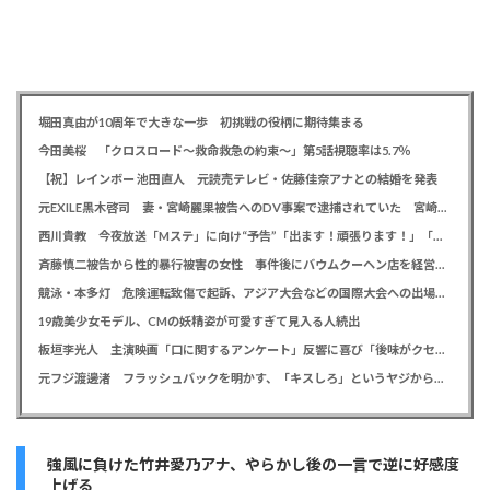
堀田真由が10周年で大きな一歩 初挑戦の役柄に期待集まる
今田美桜 「クロスロード～救命救急の約束～」第5話視聴率は5.7％
【祝】レインボー 池田直人 元読売テレビ・佐藤佳奈アナとの結婚を発表
元EXILE黒木啓司 妻・宮崎麗果被告へのDV事案で逮捕されていた 宮崎は全身打撲、頭部裂傷及び打撲、頸部損傷の怪我
西川貴教 今夜放送「Mステ」に向け“予告”「出ます！頑張ります！」「恐らくアレも着ます！」
斉藤慎二被告から性的暴行被害の女性 事件後にバウムクーヘン店を経営やTikTokでライブ配信する姿に「言葉にできない悔しさと怒り」
競泳・本多灯 危険運転致傷で起訴、アジア大会などの国際大会への出場を辞退
19歳美少女モデル、CMの妖精姿が可愛すぎて見入る人続出
板垣李光人 主演映画「口に関するアンケート」反響に喜び「後味がクセになる、と」
元フジ渡邊渚 フラッシュバックを明かす、「キスしろ」というヤジからパニックに… 「1人の人間の人生に、当たり前の生活を奪った人が全て悪い」
強風に負けた竹井愛乃アナ、やらかし後の一言で逆に好感度
上げる