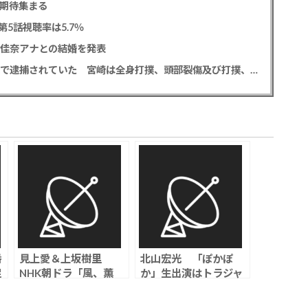
に期待集まる
5話視聴率は5.7％
藤佳奈アナとの結婚を発表
元EXILE黒木啓司 妻・宮崎麗果被告へのDV事案で逮捕されていた 宮崎は全身打撲、頭部裂傷及び打撲、頸部損傷の怪我
番
見上愛＆上坂樹里
北山宏光 「ぽかぽ
足
NHK朝ドラ「風、薫
か」生出演はトラジャ
る」19日放送の第60
松田元太が直接オファ
回視聴率は13.4％
ー？「元太のおかげで