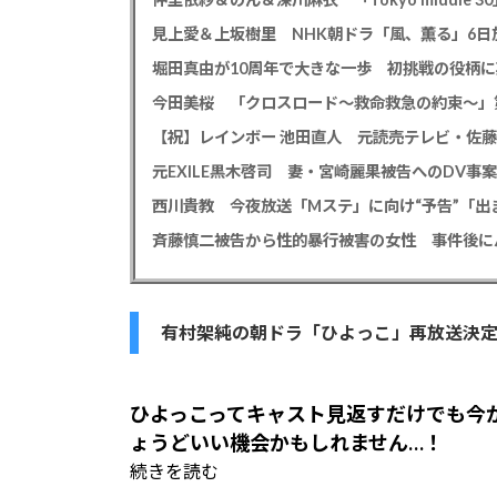
見上愛＆上坂樹里 NHK朝ドラ「風、薫る」6日放
堀田真由が10周年で大きな一歩 初挑戦の役柄
今田美桜 「クロスロード～救命救急の約束～」第
【祝】レインボー 池田直人 元読売テレビ・佐
西川貴教 今夜放送「Mステ」に向け“予告”「
有村架純の朝ドラ「ひよっこ」再放送決
ひよっこってキャスト見返すだけでも今
ょうどいい機会かもしれません…！
続きを読む