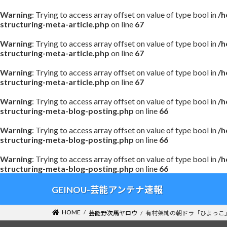
Warning
: Trying to access array offset on value of type bool in
/h
structuring-meta-article.php
on line
67
Warning
: Trying to access array offset on value of type bool in
/h
structuring-meta-article.php
on line
67
Warning
: Trying to access array offset on value of type bool in
/h
structuring-meta-article.php
on line
67
Warning
: Trying to access array offset on value of type bool in
/h
structuring-meta-blog-posting.php
on line
66
Warning
: Trying to access array offset on value of type bool in
/h
structuring-meta-blog-posting.php
on line
66
Warning
: Trying to access array offset on value of type bool in
/h
structuring-meta-blog-posting.php
on line
66
コ
ナ
GEINOU-芸能アンテナ速報
ン
ビ
テ
ゲ
HOME
芸能野次馬ヤロウ
有村架純の朝ドラ「ひよっこ
ン
ー