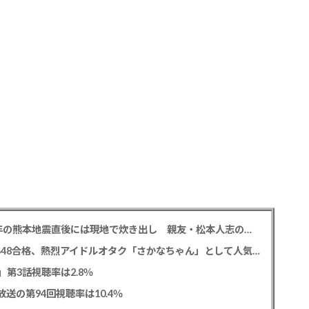
中居正広氏 「ひそかに被災地支援」か？ 2016年の熊本地震直後には現地で炊き出し 親友・松本人志の闘病に心を痛め、頻繁に連絡も
レインボー 池田直人と結婚の佐藤佳奈アナ AKB48合格、熱烈アイドルオタク「さかなちゃん」として人気に、7月末に読売テレビ退社
0」第3話視聴率は2.8％
送の第94回視聴率は10.4％