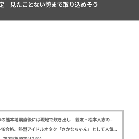
定 見たことない勢まで取り込めそう
中居正広氏 「ひそかに被災地支援」か？ 2016年の熊本地震直後には現地で炊き出し 親友・松本人志の闘病に心を痛め、頻繁に連絡も
レインボー 池田直人と結婚の佐藤佳奈アナ AKB48合格、熱烈アイドルオタク「さかなちゃん」として人気に、7月末に読売テレビ退社
0」第3話視聴率は2.8％