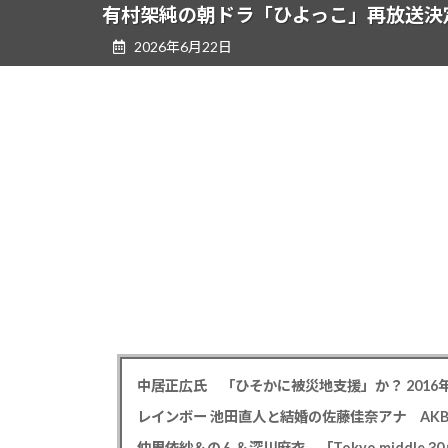
ツ
シ
有村架純の朝ドラ「ひよっこ」再放送決
へ
ョ
2026年6月22日
ス
ン
キ
に
ッ
移
プ
動
仲里依紗＆のん＆深川麻衣 「Tokyo middle 3