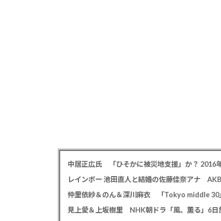
仲里依紗＆のん＆深川麻衣 「Tokyo middle 3
見上愛＆上坂樹里 NHK朝ドラ「風、薫る」6日放