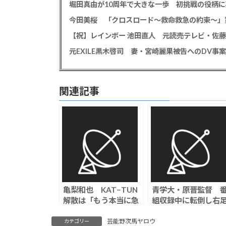
堀田真由が10周年で大きな一歩 初挑戦の役柄
今田美桜 「クロスロード～救命救急の約束～」第
【祝】レインボー 池田直人 元読売テレビ・佐
関連記事
亀梨和也 KAT−TUN
青学大・原晋監督 
解散は「もう本当に急
組収録中に転倒し右
激的に進んでいった」
首骨折と診断、RCC
「本当だったら解散っ
中国放送が謝罪
芸能野次馬ヤロウ
カテゴリー