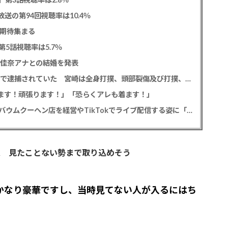
送の第94回視聴率は10.4％
に期待集まる
5話視聴率は5.7％
藤佳奈アナとの結婚を発表
元EXILE黒木啓司 妻・宮崎麗果被告へのDV事案で逮捕されていた 宮崎は全身打撲、頭部裂傷及び打撲、頸部損傷の怪我
出ます！頑張ります！」「恐らくアレも着ます！」
斉藤慎二被告から性的暴行被害の女性 事件後にバウムクーヘン店を経営やTikTokでライブ配信する姿に「言葉にできない悔しさと怒り」
定 見たことない勢まで取り込めそう
かなり豪華ですし、当時見てない人が入るにはち