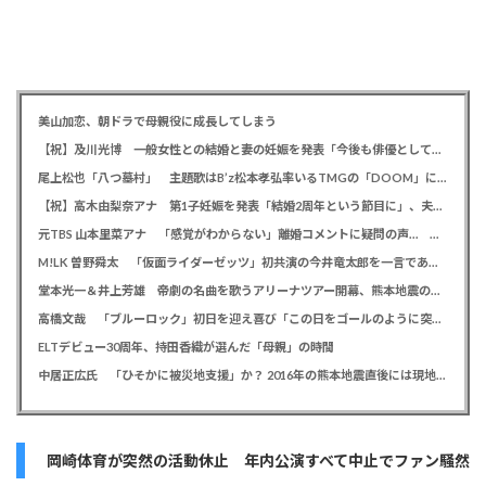
美山加恋、朝ドラで母親役に成長してしまう
【祝】及川光博 一般女性との結婚と妻の妊娠を発表「今後も俳優としてミッチーとして精進」
尾上松也「八つ墓村」 主題歌はB’z松本孝弘率いるTMGの「DOOM」に決定、メインビジュアル＆本予告編も解禁
【祝】高木由梨奈アナ 第1子妊娠を発表「結婚2周年という節目に」、夫は岸田タツヤ
元TBS 山本里菜アナ 「感覚がわからない」離婚コメントに疑問の声… シャンパンタワーの超豪華式も結婚生活は4年半で終止符
M!LK 曽野舜太 「仮面ライダーゼッツ」初共演の今井竜太郎を一言であらわすと「大きいゴールデンレトリバー
堂本光一＆井上芳雄 帝劇の名曲を歌うアリーナツアー開幕、熊本地震の募金箱も設置「ステージから元気を届けられる形になれば」
高橋文哉 「ブルーロック」初日を迎え喜び「この日をゴールのように突っ走ってきた」
ELTデビュー30周年、持田香織が選んだ「母親」の時間
中居正広氏 「ひそかに被災地支援」か？ 2016年の熊本地震直後には現地で炊き出し 親友・松本人志の闘病に心を痛め、頻繁に連絡も
岡崎体育が突然の活動休止 年内公演すべて中止でファン騒然