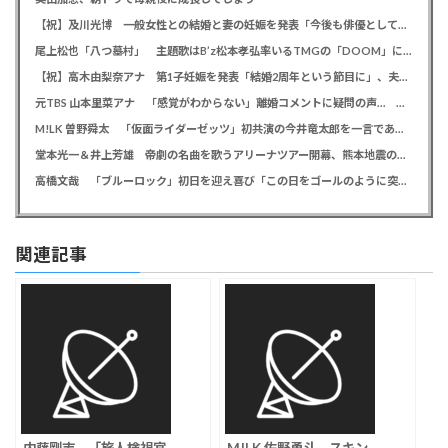
【祝】及川光博 一般女性との結婚と妻の妊娠を発表「今後も俳優としてミッチーとして精進」
尾上松也「八つ墓村」 主題歌はB’z松本孝弘率いるTMGの「DOOM」に決定、メインビジュアル＆本予告編も解禁
【祝】高木由梨奈アナ 第1子妊娠を発表「結婚2周年という節目に」、夫は岸田タツヤ
元TBS 山本里菜アナ 「感覚がわからない」離婚コメントに疑問の声… シャンパンタワーの超豪華式も結婚生活は4年半で終止符
M!LK 曽野舜太 「仮面ライダーゼッツ」初共演の今井竜太郎を一言であらわすと「大きいゴールデンレトリバー
堂本光一＆井上芳雄 帝劇の名曲を歌うアリーナツアー開幕、熊本地震の募金箱も設置「ステージから元気を届けられる形になれば」
高橋文哉 「ブルーロック」初日を迎え喜び「この日をゴールのように突っ走ってきた」
関連記事