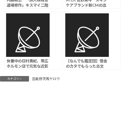
内藤剛志 「旅人検視官
M!LK 佐野勇斗 スキン
道場修作」キスマイ二階
ケアブランド新CMの出
堂高嗣と“ダブルたか
来栄えは「めちゃくちゃ
し”結成も「拍手の量が違
イイじゃん」、書道六段
うじゃないか！」と嫉
の美文字も披露
妬？
休養中の日村勇紀、帯広
【なんでも鑑定団】借金
ホルモン店で元気な近影
のカタでもらった古文
公開 笑顔見せてて安心
書、200万円予想→とん
した民続出
でもない鑑定結果に
芸能野次馬ヤロウ
カテゴリー