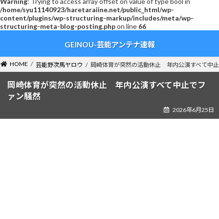
Warning
: Trying to access array offset on value of type bool in
/home/syu11140923/haretaraiine.net/public_html/wp-
content/plugins/wp-structuring-markup/includes/meta/wp-
structuring-meta-blog-posting.php
on line
66
コ
ナ
GEINOU-芸能アンテナ速報
ン
ビ
テ
ゲ
ン
ー
HOME
芸能野次馬ヤロウ
岡崎体育が突然の活動休止 年内公演すべて中
ツ
シ
へ
ョ
岡崎体育が突然の活動休止 年内公演すべて中止でフ
ス
ン
ァン騒然
キ
に
2026年6月25日
ッ
移
プ
動