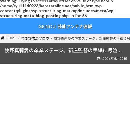
Warning
: Trying to access array offset on value of type bool in
/home/syu11140923/haretaraiine.net/public_html/wp-
content/plugins/wp-structuring-markup/includes/meta/wp-
structuring-meta-blog-posting.php
on line
66
コ
ナ
GEINOU-芸能アンテナ速報
ン
ビ
テ
ゲ
ン
ー
HOME
芸能野次馬ヤロウ
牧野真莉愛の卒業ステージ、新庄監督の手紙に号
ツ
シ
へ
ョ
牧野真莉愛の卒業ステージ、新庄監督の手紙に号泣…
ス
ン
2026年6月25日
キ
に
ッ
移
プ
動