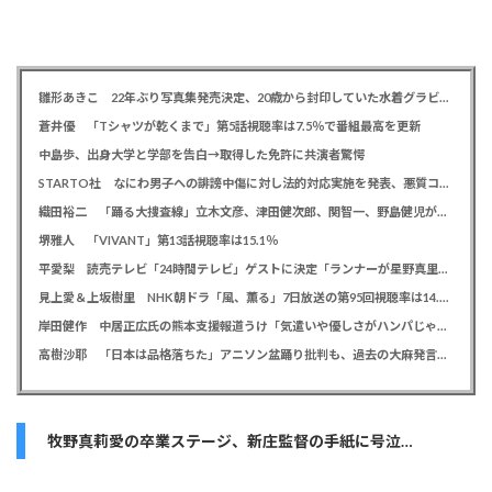
雛形あきこ 22年ぶり写真集発売決定、20歳から封印していた水着グラビア解禁「今だから出せる一冊」
蒼井優 「Tシャツが乾くまで」第5話視聴率は7.5％で番組最高を更新
中島歩、出身大学と学部を告白→取得した免許に共演者驚愕
STARTO社 なにわ男子への誹謗中傷に対し法的対応実施を発表、悪質コメントの投稿者を特定「責任追及を進めています」
織田裕二 「踊る大捜査線」立木文彦、津田健次郎、関智一、野島健児が警察幹部役で出演決定
堺雅人 「VIVANT」第13話視聴率は15.1％
平愛梨 読売テレビ「24時間テレビ」ゲストに決定「ランナーが星野真里さんと知って涙しました」杉浦太陽、ギャロップも出演
見上愛＆上坂樹里 NHK朝ドラ「風、薫る」7日放送の第95回視聴率は14.0％
岸田健作 中居正広氏の熊本支援報道うけ「気遣いや優しさがハンパじゃない」 中居氏との思い出を回顧
高樹沙耶 「日本は品格落ちた」アニソン盆踊り批判も、過去の大麻発言にも飛び火で自ら幕引き図る
牧野真莉愛の卒業ステージ、新庄監督の手紙に号泣…