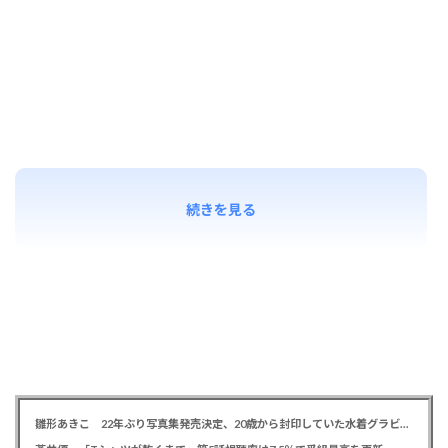
続きを見る
雛形あきこ 22年ぶり写真集発売決定、20歳から封印していた水着グラビア解禁「今だから出せる一冊」