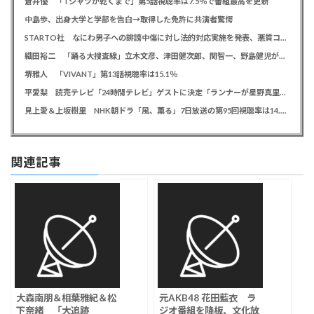
蒼井優 「Tシャツが乾くまで」第5話視聴率は7.5％で番組最高を更新
中島歩、出身大学と学部を告白→取得した免許に共演者驚愕
STARTO社 なにわ男子への誹謗中傷に対し法的対応実施を発表、悪質コメントの投稿者を特定「責任追及を進めています」
織田裕二 「踊る大捜査線」立木文彦、津田健次郎、関智一、野島健児が警察幹部役で出演決定
堺雅人 「VIVANT」第13話視聴率は15.1％
平愛梨 読売テレビ「24時間テレビ」ゲストに決定「ランナーが星野真里さんと知って涙しました」杉浦太陽、ギャロップも出演
見上愛＆上坂樹里 NHK朝ドラ「風、薫る」7日放送の第95回視聴率は14.0％
関連記事
大森南朋＆相葉雅紀＆松
元AKB48 花田藍衣 ラ
下奈緒 「大追跡
ジオ番組を降板、文化放