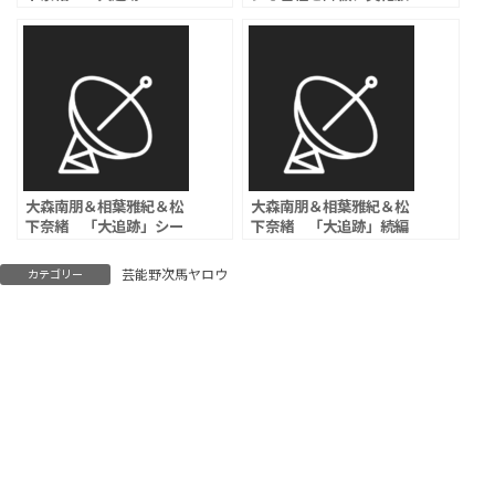
Season2」平川結月、松
送が発表「ご理解いただ
本慎司が新加入、本田大
けますと幸いです」
輔、水嶋凜らが続投
大森南朋＆相葉雅紀＆松
大森南朋＆相葉雅紀＆松
下奈緒 「大追跡」シー
下奈緒 「大追跡」続編
ズン2で1年ぶり集結、前
に佐藤浩市、伊藤淳史、
作をしのぐ凶悪犯罪に挑
高木雄也らメインキャス
芸能野次馬ヤロウ
カテゴリー
む
ト続投決定