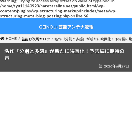
Warning
: Trying to access array offset on value of type bool in
/home/syu11140923/haretaraiine.net/public_html/wp-
content/plugins/wp-structuring-markup/includes/meta/wp-
structuring-meta-blog-posting.php
on line
66
コ
ナ
GEINOU-芸能アンテナ速報
ン
ビ
テ
ゲ
ン
ー
HOME
芸能野次馬ヤロウ
名作『分別と多感』が新たに映画化！予告編に
ツ
シ
へ
ョ
名作『分別と多感』が新たに映画化！予告編に期待の
ス
ン
声
キ
に
2026年6月27日
ッ
移
プ
動