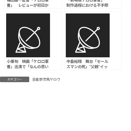
福田雄一監督「ケロロ軍
「劇場版ケロロ軍曹」
曹」 レビューが初日か
制作過程における不手際
ら低評価続出の大荒れ…
を謝罪、他作品を想起さ
「銀魂｣｢ヨシヒコ｣キャ
せる演出・表現で一部権
ラ出演で「作品を私物
利者の意向に反するもの
化」とファン激怒
に｢社内の深刻な伝達不
備｣
小栗旬 映画「ケロロ軍
中島裕翔 舞台「セール
曹」出演で「なんの思い
スマンの死」“父親”イッ
入れもない」とコメント
セー尾形からのべた褒め
し「もっと言葉を選ぶべ
に「ハードル上がる～」
芸能野次馬ヤロウ
カテゴリー
きでは」「こんな言われ
と恐縮
方して悲しい」などの声
続出