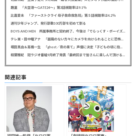
趣里 「大空港～GATE24～」第3話視聴率は9.1％
比嘉愛未 「ファーストクライ 母子救命救急班」第５話視聴率は4.2％
週刊少年ジャンプ、発行部数100万部を初めて割る
BOYS AND MEN 所属事務所と契約終了、今後は「でらっくす・ボーイズ」として活動
テレ東・田中瞳アナ 「面識のない方々にカメラを向けられることに恐怖を」 ロケ撮影時に勝手に撮影してくる人に注意喚起
堀田真由＆高橋一生 「ghost／夜の果て」声優に決定「子どもの頃に抱いていた言葉にはできない沢山の感情を思い出しました」
相葉雅紀 冠ラジオ番組9月終了発表「最終回まで皆さんに楽しんで頂ける番組を」、ファンからは悲しみの声
関連記事