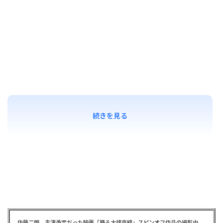
続きを見る
佐藤二朗 主演予定だった映画「踊る大捜査線」スピンオフ作品の撮影中止が正式に決定か