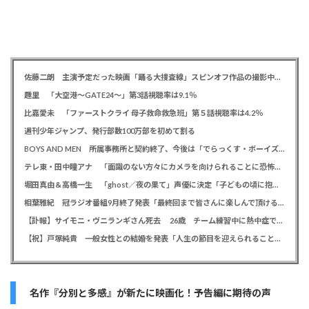
佐藤二朗 主演予定だった映画「踊る大捜査線」スピンオフ作品の撮影中止が正式に決定か
趣里 「大空港～GATE24～」第3話視聴率は9.1％
比嘉愛未 「ファーストクライ 母子救命救急班」第５話視聴率は4.2％
週刊少年ジャンプ、発行部数100万部を初めて割る
BOYS AND MEN 所属事務所と契約終了、今後は「でらっくす・ボーイズ」として活動
テレ東・田中瞳アナ 「面識のない方々にカメラを向けられることに恐怖を」 ロケ撮影時に勝手に撮影してくる人に注意喚起
堀田真由＆高橋一生 「ghost／夜の果て」声優に決定「子どもの頃に抱いていた言葉にはできない沢山の感情を思い出しました」
相葉雅紀 冠ラジオ番組9月終了発表「最終回まで皆さんに楽しんで頂ける番組を」、ファンからは悲しみの声
【訃報】サイモニ・ヴニランギさん死去 26歳 チーム練習中に熱中症で搬送 ラグビー・九州電力キューデンヴォルテクス選手
【祝】戸塚純貴 一般女性との結婚を発表「人生の節目を迎えられること、心より感謝しております」
名作『分別と多感』が新たに映画化！予告編に期待の声