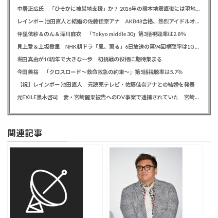
中居正広氏 「ひそかに被災地支援」か？ 2016年の熊本地震直後には現地で炊き出し 親友・松本人志の闘病に心を痛め、頻繁に連絡も
レインボー 池田直人と結婚の佐藤佳奈アナ AKB48合格、熱烈アイドルオタク「さかなちゃん」として人気に、7月末に読売テレビ退社
仲里依紗＆のん＆深川麻衣 「Tokyo middle 30」第3話視聴率は2.8％
見上愛＆上坂樹里 NHK朝ドラ「風、薫る」6日放送の第94回視聴率は10.4％
堀田真由が10周年で大きな一歩 初挑戦の役柄に期待集まる
今田美桜 「クロスロード～救命救急の約束～」第5話視聴率は5.7％
【祝】レインボー 池田直人 元読売テレビ・佐藤佳奈アナとの結婚を発表
元EXILE黒木啓司 妻・宮崎麗果被告へのDV事案で逮捕されていた 宮崎は全身打撲、頭部裂傷及び打撲、頸部損傷の怪我
関連記事