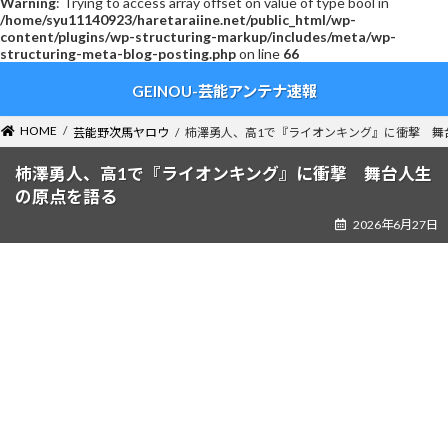
Warning
: Trying to access array offset on value of type bool in
/home/syu11140923/haretaraiine.net/public_html/wp-
content/plugins/wp-structuring-markup/includes/meta/wp-
structuring-meta-blog-posting.php
on line
66
コ
ナ
GEINOU-芸能アンテナ速報
ン
ビ
テ
ゲ
ン
ー
HOME
芸能野次馬ヤロウ
柿澤勇人、高1で『ライオンキング』に衝撃 舞
ツ
シ
へ
ョ
柿澤勇人、高1で『ライオンキング』に衝撃 舞台人生
ス
ン
の原点を語る
キ
に
2026年6月27日
ッ
移
プ
動