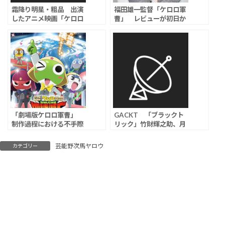
霜降り明星・粗品 出演
福田雄一監督「ケロロ軍
したアニメ映画「ケロロ
曹」 レビューが初日か
軍曹」の酷評に言及「福
ら低評価続出の大荒れ…
田監督がめっちゃ叩かれ
「銀魂｣｢ヨシヒコ｣キャ
てる。病んでないか心
ラ出演で「作品を私物
配」
化」とファン激怒
「劇場版ケロロ軍曹」
GACKT 「ブラックト
制作過程における不手際
リック」竹財輝之助、月
を謝罪、他作品を想起さ
城かなと、映美くらら、
せる演出・表現で一部権
林泰文ら新キャスト発表
芸能野次馬ヤロウ
カテゴリー
利者の意向に反するもの
に｢社内の深刻な伝達不
備｣