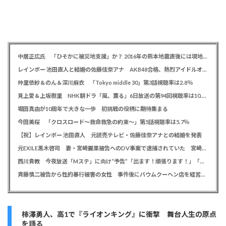
中居正広氏 「ひそかに被災地支援」か？ 2016年の熊本地震直後には現地で炊き出し 親友・松本人志の闘病に心を痛め、頻繁に連絡も
レインボー 池田直人と結婚の佐藤佳奈アナ AKB48合格、熱烈アイドルオタク「さかなちゃん」として人気に、7月末に読売テレビ退社
仲里依紗＆のん＆深川麻衣 「Tokyo middle 30」第3話視聴率は2.8％
見上愛＆上坂樹里 NHK朝ドラ「風、薫る」6日放送の第94回視聴率は10.4％
堀田真由が10周年で大きな一歩 初挑戦の役柄に期待集まる
今田美桜 「クロスロード～救命救急の約束～」第5話視聴率は5.7％
【祝】レインボー 池田直人 元読売テレビ・佐藤佳奈アナとの結婚を発表
元EXILE黒木啓司 妻・宮崎麗果被告へのDV事案で逮捕されていた 宮崎は全身打撲、頭部裂傷及び打撲、頸部損傷の怪我
西川貴教 今夜放送「Mステ」に向け“予告”「出ます！頑張ります！」「恐らくアレも着ます！」
斉藤慎二被告から性的暴行被害の女性 事件後にバウムクーヘン店を経営やTikTokでライブ配信する姿に「言葉にできない悔しさと怒り」
柿澤勇人、高1で『ライオンキング』に衝撃 舞台人生の原点
を語る