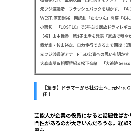
WEST. 濵田崇裕 朗読劇「たもつん」開幕「
小栗旬 「LOST10」で5年ぶり民放ドラマレ
【祝】山本舞香 第1子出産を発表「家族で穏やか
我が家・杉山裕之、自力歩行できるまで回復！退
大森南朋＆相葉雅紀＆松下奈緒 「大追跡 Season
【驚き】ドラマーから社労士へ…元Mrs. G
任！
芸能人が企業の役員になると話題性ばか
門性があるのが大きいんだろうな。経験
思う。