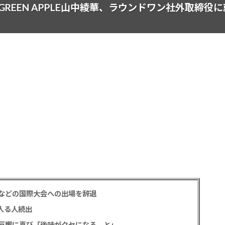
GREEN APPLE山中綾華、ラウンドワン社外取締役
などの国際大会への出場を辞退
入る人続出
反響に喜び「後味がクセになる、と」