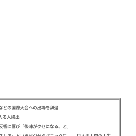
などの国際大会への出場を辞退
入る人続出
反響に喜び「後味がクセになる、と」
元フジ渡邊渚 フラッシュバックを明かす、「キスしろ」というヤジからパニックに… 「1人の人間の人生に、当たり前の生活を奪った人が全て悪い」