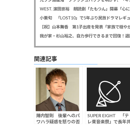
WEST. 濵田崇裕 朗読劇「たもつん」開幕「
小栗旬 「LOST10」で5年ぶり民放ドラマレ
【祝】山本舞香 第1子出産を発表「家族で穏やか
我が家・杉山裕之、自力歩行できるまで回復！退
関連記事
陣内智則 後輩へのパ
SUPER EIGHT 「テ
ワハラ疑惑を怒りの否
レ東音楽祭」で長年
定「変なYouTuberの
演の美輪明宏さんを