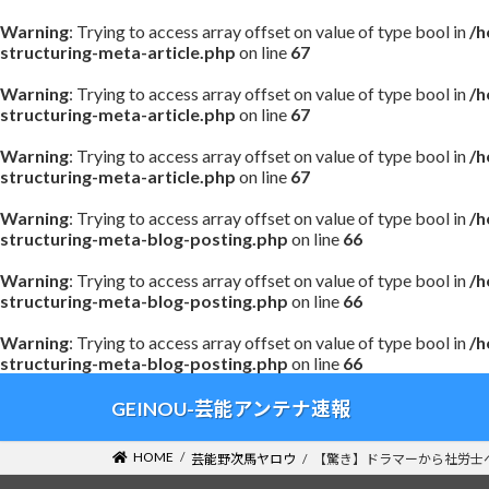
Warning
: Trying to access array offset on value of type bool in
/h
structuring-meta-article.php
on line
67
Warning
: Trying to access array offset on value of type bool in
/h
structuring-meta-article.php
on line
67
Warning
: Trying to access array offset on value of type bool in
/h
structuring-meta-article.php
on line
67
Warning
: Trying to access array offset on value of type bool in
/h
structuring-meta-blog-posting.php
on line
66
Warning
: Trying to access array offset on value of type bool in
/h
structuring-meta-blog-posting.php
on line
66
Warning
: Trying to access array offset on value of type bool in
/h
structuring-meta-blog-posting.php
on line
66
コ
ナ
GEINOU-芸能アンテナ速報
ン
ビ
テ
ゲ
HOME
芸能野次馬ヤロウ
【驚き】ドラマーから社労士へ…
ン
ー