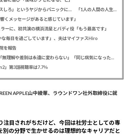
元フジ渡邊渚 フラッシュバックを明かす、「キスしろ」というヤジからパニックに… 「1人の人間の人生に、当たり前の生活を奪った人が全て悪い」
心に響くメッセージがあると感じています」
ギュラーに、初共演の横浜流星とバディ役「もう最高です」
な毎日を過ごしています」、夫はマイファスHiro
院を報告
元フジ渡邊渚アナ PTSD公表への思いを明かす「無理解や差別は永遠に変わらない」「同じ病気になったことのない人間にはわからない」
2」第3話視聴率は7.7％
REEN APPLE山中綾華、ラウンドワン社外取締役に就
り注目されがちだけど、今回は社労士としての専
を別の分野で生かせるのは理想的なキャリアだと