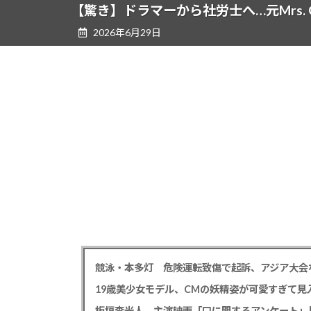
ツ
シ
【驚き】ドラマーから社労士へ…元Mrs. 
へ
ョ
2026年6月29日
ス
ン
キ
に
ッ
移
プ
動
競泳・本多灯 危険運転致傷で起訴、アジア大会
19歳美少女モデル、CMの妖精姿が可愛すぎて見
板垣李光人 主演映画「口に関するアンケート」