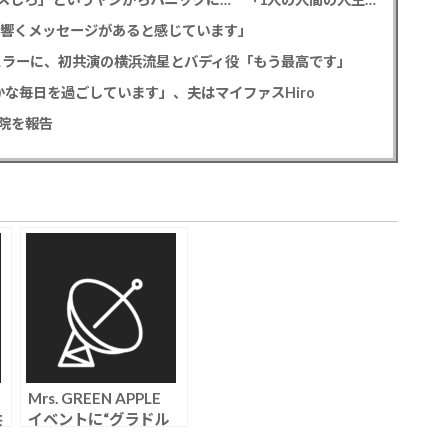
心に響くメッセージがあると感じています」
ギュラーに、初共演の横浜流星とバディ役「もう最高です」
な毎日を過ごしています」、夫はマイファスHiro
院を報告
Mrs. GREEN APPLE
共
イベントに“グラドル
追
集団招待”が物議「繋