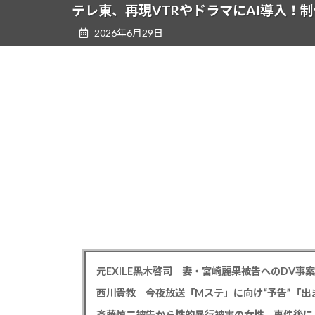
ツ
シ
テレ東、再現VTRやドラマにAI導入！
へ
ョ
2026年6月29日
ス
ン
キ
に
ッ
移
プ
動
西川貴教 今夜放送「Mステ」に向け“予告”「