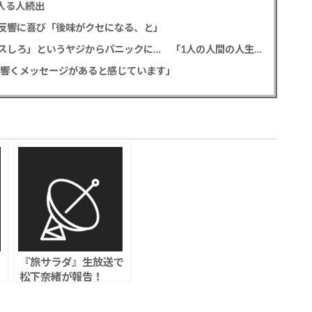
入る人続出
反響に喜び「後味がクセになる、と」
元フジ渡邊渚 フラッシュバックを明かす、「キスしろ」というヤジからパニックに… 「1人の人間の人生に、当たり前の生活を奪った人が全て悪い」
心に響くメッセージがあると感じています」
『旅サラダ』生放送で
松下奈緒が報告！
間
1700回達成に祝福の
声