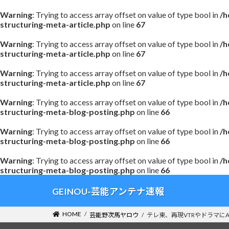
Warning
: Trying to access array offset on value of type bool in
/h
structuring-meta-article.php
on line
67
Warning
: Trying to access array offset on value of type bool in
/h
structuring-meta-article.php
on line
67
Warning
: Trying to access array offset on value of type bool in
/h
structuring-meta-article.php
on line
67
Warning
: Trying to access array offset on value of type bool in
/h
structuring-meta-blog-posting.php
on line
66
Warning
: Trying to access array offset on value of type bool in
/h
structuring-meta-blog-posting.php
on line
66
Warning
: Trying to access array offset on value of type bool in
/h
structuring-meta-blog-posting.php
on line
66
コ
ナ
GEINOU-芸能アンテナ速報
ン
ビ
テ
ゲ
HOME
芸能野次馬ヤロウ
テレ東、再現VTRやドラマに
ン
ー