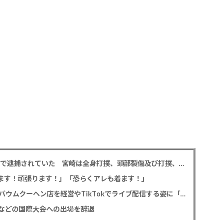
元EXILE黒木啓司 妻・宮崎麗果被告へのDV事案で逮捕されていた 宮崎は全身打撲、頭部裂傷及び打撲、頸部損傷の怪我
出ます！頑張ります！」「恐らくアレも着ます！」
斉藤慎二被告から性的暴行被害の女性 事件後にバウムクーヘン店を経営やTikTokでライブ配信する姿に「言葉にできない悔しさと怒り」
などの国際大会への出場を辞退