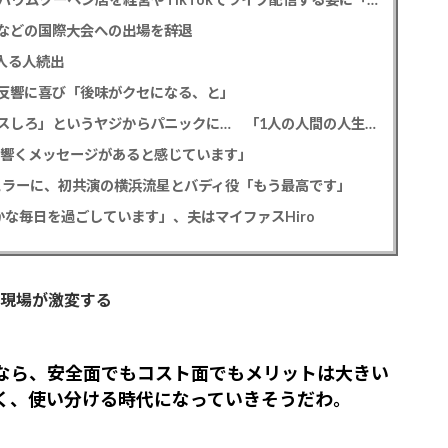
などの国際大会への出場を辞退
入る人続出
反響に喜び「後味がクセになる、と」
元フジ渡邊渚 フラッシュバックを明かす、「キスしろ」というヤジからパニックに… 「1人の人間の人生に、当たり前の生活を奪った人が全て悪い」
心に響くメッセージがあると感じています」
ギュラーに、初共演の横浜流星とバディ役「もう最高です」
な毎日を過ごしています」、夫はマイファスHiro
作現場が激変する
るなら、安全面でもコスト面でもメリットは大きい
なく、使い分ける時代になっていきそうだわ。