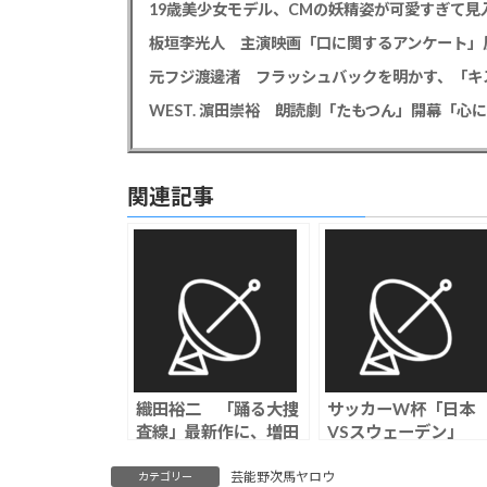
19歳美少女モデル、CMの妖精姿が可愛すぎて見
板垣李光人 主演映画「口に関するアンケート」
WEST. 濵田崇裕 朗読劇「たもつん」開幕「
関連記事
織田裕二 「踊る大捜
サッカーW杯「日本
査線」最新作に、増田
VSスウェーデン」
貴久、趣里、白洲迅、
視聴率は35.0％、瞬
玉井詩織、藤吉夏鈴、
最高は37.8％
芸能野次馬ヤロウ
カテゴリー