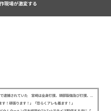
制作現場が激変する
元EXILE黒木啓司 妻・宮崎麗果被告へのDV事案で逮捕されていた 宮崎は全身打撲、頭部裂傷及び打撲、頸部損傷の怪我
出ます！頑張ります！」「恐らくアレも着ます！」
斉藤慎二被告から性的暴行被害の女性 事件後にバウムクーヘン店を経営やTikTokでライブ配信する姿に「言葉にできない悔しさと怒り」