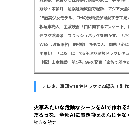
競泳・本多灯 危険運転致傷で起訴、アジア大会
19歳美少女モデル、CMの妖精姿が可愛すぎて見
板垣李光人 主演映画「口に関するアンケート」
WEST. 濵田崇裕 朗読劇「たもつん」開幕「
小栗旬 「LOST10」で5年ぶり民放ドラマレ
【祝】山本舞香 第1子出産を発表「家族で穏やか
テレ東、再現VTRやドラマにAI導入！制
火事みたいな危険なシーンをAIで作れ
だろうな。全部AIに置き換えるんじゃ
続きを読む