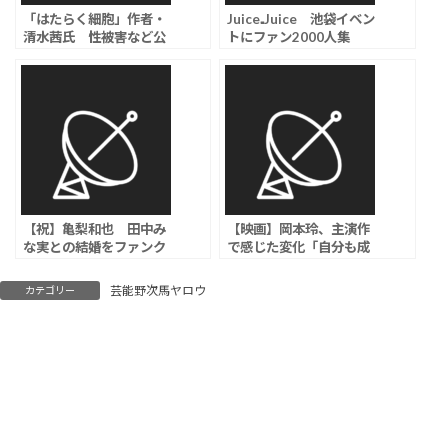
「はたらく細胞」作者・
Juice₌Juice 池袋イベン
清水茜氏 性被害など公
トにファン2000人集
表、加害者側から不当な
結、“盛れミ旋風”実感で
主張受け「誤解や不測の
紅白初出場＆東京ドーム
事態を避けるため」
公演にも意欲
【祝】亀梨和也 田中み
【映画】岡本玲、主演作
な実との結婚をファンク
で感じた変化「自分も成
ラブサイトで発表、田中
長できた」
は妊娠も
芸能野次馬ヤロウ
カテゴリー