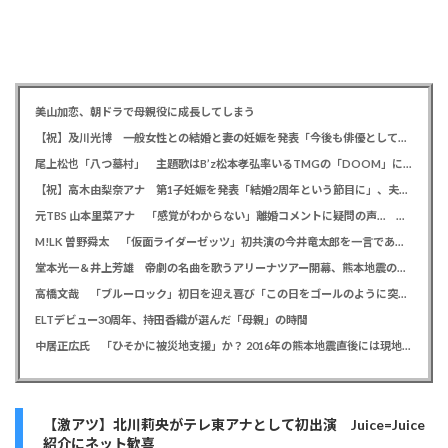
美山加恋、朝ドラで母親役に成長してしまう
【祝】及川光博 一般女性との結婚と妻の妊娠を発表「今後も俳優としてミッチーとして精進」
尾上松也「八つ墓村」 主題歌はB’z松本孝弘率いるTMGの「DOOM」に決定、メインビジュアル＆本予告編も解禁
【祝】高木由梨奈アナ 第1子妊娠を発表「結婚2周年という節目に」、夫は岸田タツヤ
元TBS 山本里菜アナ 「感覚がわからない」離婚コメントに疑問の声… シャンパンタワーの超豪華式も結婚生活は4年半で終止符
M!LK 曽野舜太 「仮面ライダーゼッツ」初共演の今井竜太郎を一言であらわすと「大きいゴールデンレトリバー
堂本光一＆井上芳雄 帝劇の名曲を歌うアリーナツアー開幕、熊本地震の募金箱も設置「ステージから元気を届けられる形になれば」
高橋文哉 「ブルーロック」初日を迎え喜び「この日をゴールのように突っ走ってきた」
ELTデビュー30周年、持田香織が選んだ「母親」の時間
中居正広氏 「ひそかに被災地支援」か？ 2016年の熊本地震直後には現地で炊き出し 親友・松本人志の闘病に心を痛め、頻繁に連絡も
【激アツ】北川莉央がテレ東アナとして初出演 Juice=Juice
紹介にネット歓喜