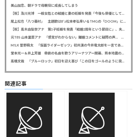
美山加恋、朝ドラで母親役に成長してしまう
【祝】及川光博 一般女性との結婚と妻の妊娠を発表「今後も俳優としてミッチーとして精進」
尾上松也「八つ墓村」 主題歌はB’z松本孝弘率いるTMGの「DOOM」に決定、メインビジュアル＆本予告編も解禁
【祝】高木由梨奈アナ 第1子妊娠を発表「結婚2周年という節目に」、夫は岸田タツヤ
元TBS 山本里菜アナ 「感覚がわからない」離婚コメントに疑問の声… シャンパンタワーの超豪華式も結婚生活は4年半で終止符
M!LK 曽野舜太 「仮面ライダーゼッツ」初共演の今井竜太郎を一言であらわすと「大きいゴールデンレトリバー
堂本光一＆井上芳雄 帝劇の名曲を歌うアリーナツアー開幕、熊本地震の募金箱も設置「ステージから元気を届けられる形になれば」
高橋文哉 「ブルーロック」初日を迎え喜び「この日をゴールのように突っ走ってきた」
関連記事