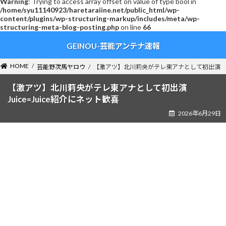
Warning
: Trying to access array offset on value of type bool in
/home/syu11140923/haretaraiine.net/public_html/wp-
content/plugins/wp-structuring-markup/includes/meta/wp-
structuring-meta-blog-posting.php
on line
66
コ
ナ
GEINOU-芸能アンテナ速報
ン
ビ
テ
ゲ
ン
ー
HOME
芸能野次馬ヤロウ
【激アツ】北川莉央がテレ東アナとして初出演 Jui
ツ
シ
へ
ョ
【激アツ】北川莉央がテレ東アナとして初出演
ス
ン
Juice=Juice紹介にネット歓喜
キ
に
2026年6月29日
ッ
移
プ
動