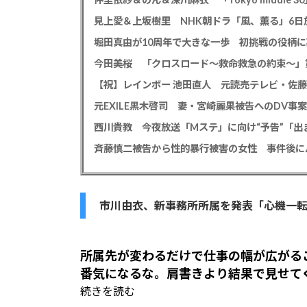
見上愛＆上坂樹里 NHK朝ドラ「風、薫る」6日放
堀田真由が10周年で大きな一歩 初挑戦の役柄
今田美桜 「クロスロード～救命救急の約束～」第
【祝】レインボー 池田直人 元読売テレビ・佐
西川貴教 今夜放送「Mステ」に向け“予告”「
市川由衣、新事務所所属を発表「心機一
所属先が変わるだけで仕事の幅が広がる
番気になるな。肩書きより結果で見せて
続きを読む