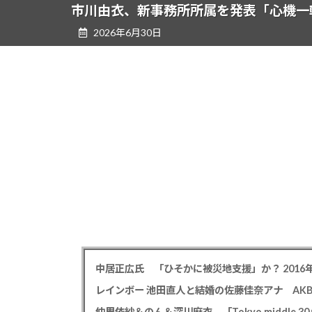
ツ
シ
市川由衣、新事務所所属を発表「心機一
へ
ョ
2026年6月30日
ス
ン
キ
に
ッ
移
プ
動
仲里依紗＆のん＆深川麻衣 「Tokyo middle 3