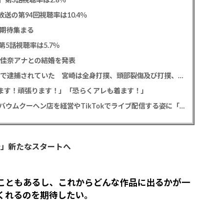
送の第94回視聴率は10.4％
に期待集まる
5話視聴率は5.7％
藤佳奈アナとの結婚を発表
元EXILE黒木啓司 妻・宮崎麗果被告へのDV事案で逮捕されていた 宮崎は全身打撲、頭部裂傷及び打撲、頸部損傷の怪我
出ます！頑張ります！」「恐らくアレも着ます！」
斉藤慎二被告から性的暴行被害の女性 事件後にバウムクーヘン店を経営やTikTokでライブ配信する姿に「言葉にできない悔しさと怒り」
転」新たなスタートへ
こともあるし、これからどんな作品に出るかが一
くれるのを期待したい。