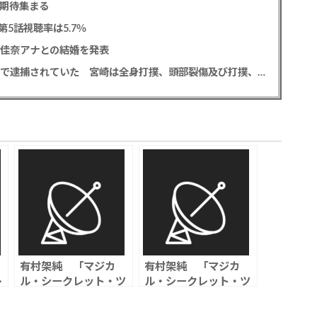
に期待集まる
5話視聴率は5.7％
藤佳奈アナとの結婚を発表
元EXILE黒木啓司 妻・宮崎麗果被告へのDV事案で逮捕されていた 宮崎は全身打撲、頭部裂傷及び打撲、頸部損傷の怪我
有村架純 「マジカ
有村架純 「マジカ
レ
ル・シークレット・ツ
ル・シークレット・ツ
港
アー」シンガポールロ
アー」イベントで観客
、
ケで転倒のハプニング
の悩みに真摯に回答