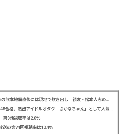
中居正広氏 「ひそかに被災地支援」か？ 2016年の熊本地震直後には現地で炊き出し 親友・松本人志の闘病に心を痛め、頻繁に連絡も
レインボー 池田直人と結婚の佐藤佳奈アナ AKB48合格、熱烈アイドルオタク「さかなちゃん」として人気に、7月末に読売テレビ退社
0」第3話視聴率は2.8％
送の第94回視聴率は10.4％