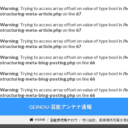
Warning
: Trying to access array offset on value of type bool in
/h
structuring-meta-article.php
on line
67
Warning
: Trying to access array offset on value of type bool in
/h
structuring-meta-article.php
on line
67
Warning
: Trying to access array offset on value of type bool in
/h
structuring-meta-article.php
on line
67
Warning
: Trying to access array offset on value of type bool in
/h
structuring-meta-blog-posting.php
on line
66
Warning
: Trying to access array offset on value of type bool in
/h
structuring-meta-blog-posting.php
on line
66
Warning
: Trying to access array offset on value of type bool in
/h
structuring-meta-blog-posting.php
on line
66
コ
ナ
GEINOU-芸能アンテナ速報
ン
ビ
テ
ゲ
HOME
芸能野次馬ヤロウ
市川由衣、新事務所所属を発
ン
ー