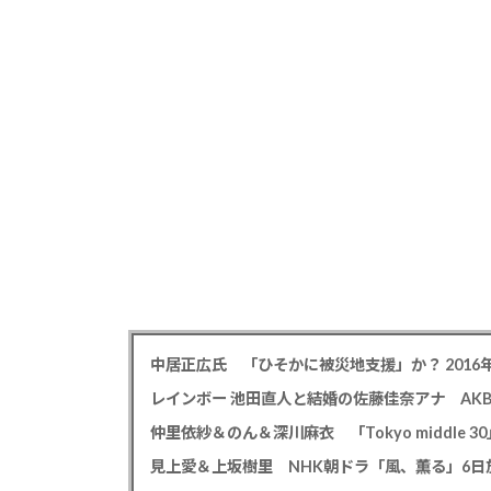
仲里依紗＆のん＆深川麻衣 「Tokyo middle 3
見上愛＆上坂樹里 NHK朝ドラ「風、薫る」6日放