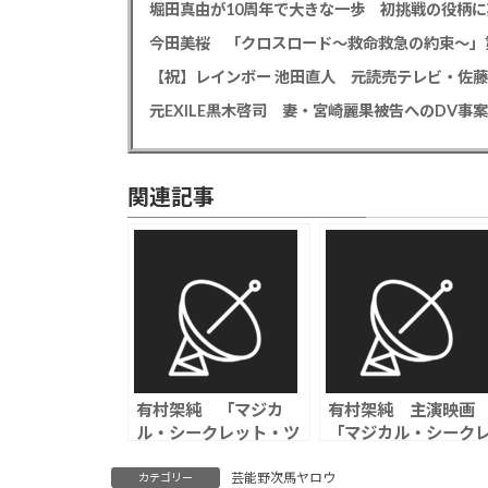
堀田真由が10周年で大きな一歩 初挑戦の役柄
今田美桜 「クロスロード～救命救急の約束～」第
【祝】レインボー 池田直人 元読売テレビ・佐
関連記事
有村架純 「マジカ
有村架純 主演映画
ル・シークレット・ツ
「マジカル・シーク
アー」舞台あいさつ
ット・ツアー」と空
で“我が子”のサプライ
税関が史上初コラボ
芸能野次馬ヤロウ
カテゴリー