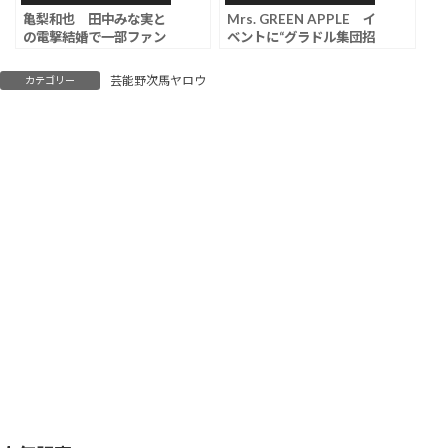
亀梨和也 田中みな実と
Mrs. GREEN APPLE イ
の電撃結婚で一部ファン
ベントに“グラドル集団招
から悲痛な声「発表する
待”が物議「繋がり目的だ
ならソロコン前に」「悲
ろ」「下心丸見え」の声
芸能野次馬ヤロウ
カテゴリー
しすぎて受け止めきれな
い」チケット払い戻しで
きる？