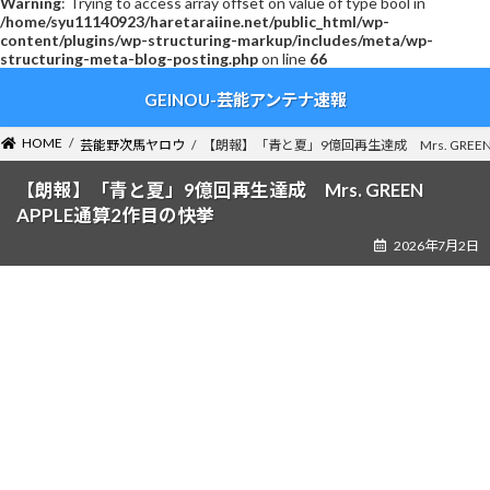
Warning
: Trying to access array offset on value of type bool in
/home/syu11140923/haretaraiine.net/public_html/wp-
content/plugins/wp-structuring-markup/includes/meta/wp-
structuring-meta-blog-posting.php
on line
66
コ
ナ
GEINOU-芸能アンテナ速報
ン
ビ
テ
ゲ
ン
ー
HOME
芸能野次馬ヤロウ
【朗報】「青と夏」9億回再生達成 Mrs. GREEN
ツ
シ
へ
ョ
【朗報】「青と夏」9億回再生達成 Mrs. GREEN
ス
ン
APPLE通算2作目の快挙
キ
に
2026年7月2日
ッ
移
プ
動