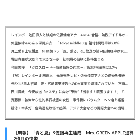
レインボー 池田直人と結婚の佐藤佳奈アナ AKB48合格、熱烈アイドルオタク「さかなちゃん」として人気に、7月末に読売テレビ退社
仲里依紗＆のん＆深川麻衣 「Tokyo middle 30」第3話視聴率は2.8％
見上愛＆上坂樹里 NHK朝ドラ「風、薫る」6日放送の第94回視聴率は10.4％
堀田真由が10周年で大きな一歩 初挑戦の役柄に期待集まる
今田美桜 「クロスロード～救命救急の約束～」第5話視聴率は5.7％
【祝】レインボー 池田直人 元読売テレビ・佐藤佳奈アナとの結婚を発表
元EXILE黒木啓司 妻・宮崎麗果被告へのDV事案で逮捕されていた 宮崎は全身打撲、頭部裂傷及び打撲、頸部損傷の怪我
西川貴教 今夜放送「Mステ」に向け“予告”「出ます！頑張ります！」「恐らくアレも着ます！」
斉藤慎二被告から性的暴行被害の女性 事件後にバウムクーヘン店を経営やTikTokでライブ配信する姿に「言葉にできない悔しさと怒り」
競泳・本多灯 危険運転致傷で起訴、アジア大会などの国際大会への出場を辞退
【朗報】「青と夏」9億回再生達成 Mrs. GREEN APPLE通算
2作目の快挙