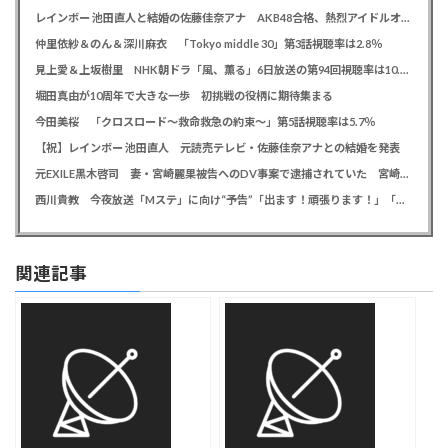
レインボー 池田直人と結婚の佐藤佳奈アナ AKB48合格、熱烈アイドルオタク「さかなちゃん」として人気に、7月末に読売テレビ退社
仲里依紗＆のん＆深川麻衣 「Tokyo middle 30」第3話視聴率は2.8％
見上愛＆上坂樹里 NHK朝ドラ「風、薫る」6日放送の第94回視聴率は10.4％
堀田真由が10周年で大きな一歩 初挑戦の役柄に期待集まる
今田美桜 「クロスロード～救命救急の約束～」第5話視聴率は5.7％
【祝】レインボー 池田直人 元読売テレビ・佐藤佳奈アナとの結婚を発表
元EXILE黒木啓司 妻・宮崎麗果被告へのDV事案で逮捕されていた 宮崎は全身打撲、頭部裂傷及び打撲、頸部損傷の怪我
西川貴教 今夜放送「Mステ」に向け“予告”「出ます！頑張ります！」「恐らくアレも着ます！」
関連記事