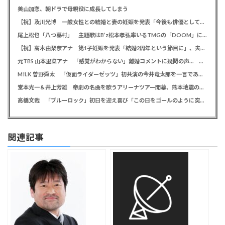
美山加恋、朝ドラで母親役に成長してしまう
【祝】及川光博 一般女性との結婚と妻の妊娠を発表「今後も俳優としてミッチーとして精進」
尾上松也「八つ墓村」 主題歌はB’z松本孝弘率いるTMGの「DOOM」に決定、メインビジュアル＆本予告編も解禁
【祝】高木由梨奈アナ 第1子妊娠を発表「結婚2周年という節目に」、夫は岸田タツヤ
元TBS 山本里菜アナ 「感覚がわからない」離婚コメントに疑問の声… シャンパンタワーの超豪華式も結婚生活は4年半で終止符
M!LK 曽野舜太 「仮面ライダーゼッツ」初共演の今井竜太郎を一言であらわすと「大きいゴールデンレトリバー
堂本光一＆井上芳雄 帝劇の名曲を歌うアリーナツアー開幕、熊本地震の募金箱も設置「ステージから元気を届けられる形になれば」
高橋文哉 「ブルーロック」初日を迎え喜び「この日をゴールのように突っ走ってきた」
関連記事