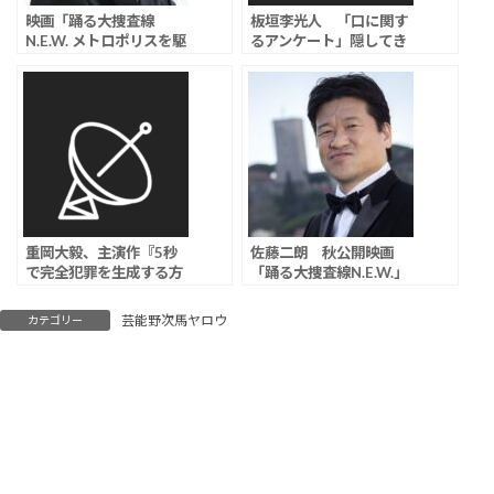
映画「踊る大捜査線
板垣李光人 「口に関す
N.E.W. メトロポリスを駆
るアンケート」隠してき
け抜けろ！」 佐藤二朗が
た秘密「あっちむいてホ
医師役で出演、東宝「現
イに勝ったことがない」
段階で変更はありませ
告白も…
ん」
重岡大毅、主演作『5秒
佐藤二朗 秋公開映画
で完全犯罪を生成する方
「踊る大捜査線N.E.W.」
法』が韓国映画祭出品
スピンオフドラマ降板
フジが1日に通達、2日撮
芸能野次馬ヤロウ
カテゴリー
影初日も前日に中止決定