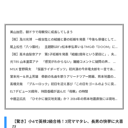
美山加恋、朝ドラで母親役に成長してしまう
【祝】及川光博 一般女性との結婚と妻の妊娠を発表「今後も俳優としてミッチーとして精進」
尾上松也「八つ墓村」 主題歌はB’z松本孝弘率いるTMGの「DOOM」に決定、メインビジュアル＆本予告編も解禁
【祝】高木由梨奈アナ 第1子妊娠を発表「結婚2周年という節目に」、夫は岸田タツヤ
元TBS 山本里菜アナ 「感覚がわからない」離婚コメントに疑問の声… シャンパンタワーの超豪華式も結婚生活は4年半で終止符
M!LK 曽野舜太 「仮面ライダーゼッツ」初共演の今井竜太郎を一言であらわすと「大きいゴールデンレトリバー
堂本光一＆井上芳雄 帝劇の名曲を歌うアリーナツアー開幕、熊本地震の募金箱も設置「ステージから元気を届けられる形になれば」
高橋文哉 「ブルーロック」初日を迎え喜び「この日をゴールのように突っ走ってきた」
ELTデビュー30周年、持田香織が選んだ「母親」の時間
中居正広氏 「ひそかに被災地支援」か？ 2016年の熊本地震直後には現地で炊き出し 親友・松本人志の闘病に心を痛め、頻繁に連絡も
【驚き】小6で英検2級合格！3児ママタレ、長男の快挙に大喜
び