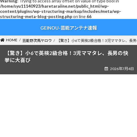
Warning
: Trying to access array offset on value of type bool in
/home/syu11140923/haretaraiine.net/public_html/wp-
content/plugins/wp-structuring-markup/includes/meta/wp-
structuring-meta-blog-posting.php
on line
66
コ
ナ
GEINOU-芸能アンテナ速報
ン
ビ
テ
ゲ
ン
ー
HOME
芸能野次馬ヤロウ
【驚き】小6で英検2級合格！3児ママタレ、長
ツ
シ
へ
ョ
【驚き】小6で英検2級合格！3児ママタレ、長男の快
ス
ン
挙に大喜び
キ
に
2026年7月4日
ッ
移
プ
動