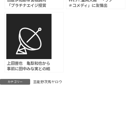
古舘伊知郎＆宮根誠司
WEST.重岡大毅 「ラブ
「プラチナエイジ授賞
≠コメディ」に友情出
式」でおしゃべり暴走
演、主演・中島健人を支
「宮根に佐藤二朗さんの
えるラジオの放送作家役
ことを聞いて、僕に橋本
愛さんの…」
上田晋也 亀梨和也から
事前に田中みな実との結
婚報告を受けていた「サ
ンデーQ」で明かす
芸能野次馬ヤロウ
カテゴリー