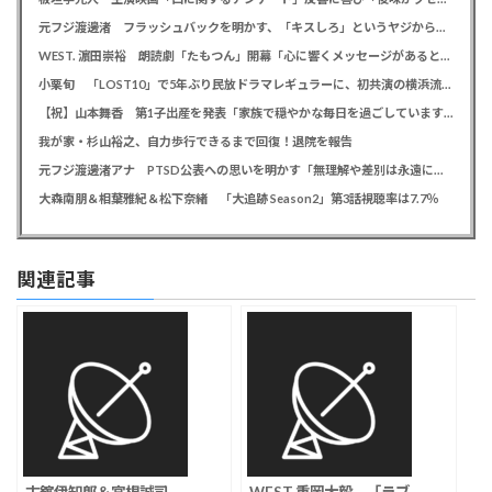
元フジ渡邊渚 フラッシュバックを明かす、「キスしろ」というヤジからパニックに… 「1人の人間の人生に、当たり前の生活を奪った人が全て悪い」
WEST. 濵田崇裕 朗読劇「たもつん」開幕「心に響くメッセージがあると感じています」
小栗旬 「LOST10」で5年ぶり民放ドラマレギュラーに、初共演の横浜流星とバディ役「もう最高です」
【祝】山本舞香 第1子出産を発表「家族で穏やかな毎日を過ごしています」、夫はマイファスHiro
我が家・杉山裕之、自力歩行できるまで回復！退院を報告
元フジ渡邊渚アナ PTSD公表への思いを明かす「無理解や差別は永遠に変わらない」「同じ病気になったことのない人間にはわからない」
大森南朋＆相葉雅紀＆松下奈緒 「大追跡 Season2」第3話視聴率は7.7％
関連記事