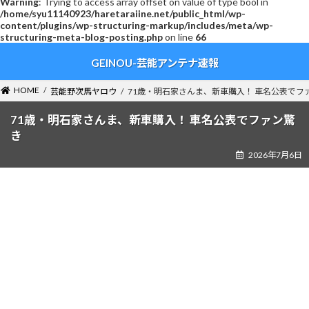
Warning
: Trying to access array offset on value of type bool in
/home/syu11140923/haretaraiine.net/public_html/wp-
content/plugins/wp-structuring-markup/includes/meta/wp-
structuring-meta-blog-posting.php
on line
66
コ
ナ
GEINOU-芸能アンテナ速報
ン
ビ
テ
ゲ
ン
ー
HOME
芸能野次馬ヤロウ
71歳・明石家さんま、新車購入！ 車名公表でフ
ツ
シ
へ
ョ
71歳・明石家さんま、新車購入！ 車名公表でファン驚
ス
ン
き
キ
に
2026年7月6日
ッ
移
プ
動