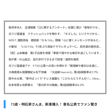
板垣李光人 主演映画「口に関するアンケート」反響に喜び「後味がクセになる、と」
元フジ渡邊渚 フラッシュバックを明かす、「キスしろ」というヤジからパニックに… 「1人の人間の人生に、当たり前の生活を奪った人が全て悪い」
WEST. 濵田崇裕 朗読劇「たもつん」開幕「心に響くメッセージがあると感じています」
小栗旬 「LOST10」で5年ぶり民放ドラマレギュラーに、初共演の横浜流星とバディ役「もう最高です」
【祝】山本舞香 第1子出産を発表「家族で穏やかな毎日を過ごしています」、夫はマイファスHiro
我が家・杉山裕之、自力歩行できるまで回復！退院を報告
元フジ渡邊渚アナ PTSD公表への思いを明かす「無理解や差別は永遠に変わらない」「同じ病気になったことのない人間にはわからない」
大森南朋＆相葉雅紀＆松下奈緒 「大追跡 Season2」第3話視聴率は7.7％
田中みな実、“背中ぱっくり”ドレス披露も「こけたらどうすんの？」10cm超ヒールに心配の声寄せられる
松本若菜＆佐野勇斗 「君の好きは無敵」第4話視聴率は4.2％
71歳・明石家さんま、新車購入！ 車名公表でファン驚き