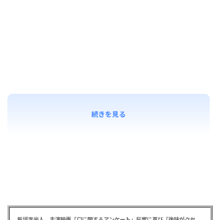
続きを見る
板垣李光人 主演映画「口に関するアンケート」反響に喜び「後味がクセになる、と」