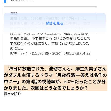
波瑠
波瑠
（はる、1991年〈平成3年〉6月17日 – ）は、
続きを見る
日本の女優、タレント、ファッションモデル。 東京
都足立区出身。ホリ・エージェンシー（2024年12
月まで）を経て、MU（エムユー）所属。夫は俳優
の高杉真宙。 小学生のころにいじめを受けたことで
学校に行くのが嫌になり、学校に行かない口実のた
めに仕…
87キロバイト (11,395 語) – 2026年5月1日 (金) 01:22
29日に放送された、波瑠さんと、麻生久美子さん
がダブル主演するドラマ「月夜行路 ー答えは名作の
中にー」の第4話の視聴率が、5.0％だったことが分
かりました。次回はどうなるでしょうか？
続きを読む