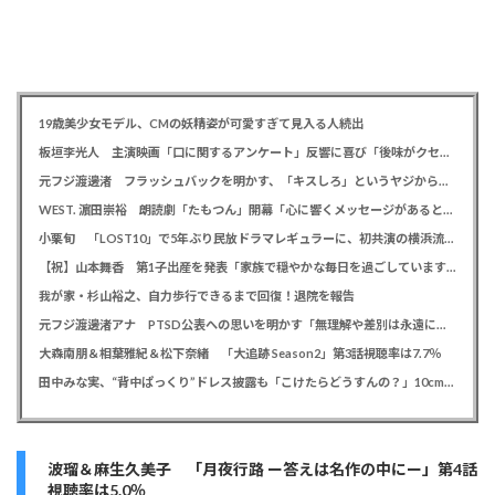
19歳美少女モデル、CMの妖精姿が可愛すぎて見入る人続出
板垣李光人 主演映画「口に関するアンケート」反響に喜び「後味がクセになる、と」
元フジ渡邊渚 フラッシュバックを明かす、「キスしろ」というヤジからパニックに… 「1人の人間の人生に、当たり前の生活を奪った人が全て悪い」
WEST. 濵田崇裕 朗読劇「たもつん」開幕「心に響くメッセージがあると感じています」
小栗旬 「LOST10」で5年ぶり民放ドラマレギュラーに、初共演の横浜流星とバディ役「もう最高です」
【祝】山本舞香 第1子出産を発表「家族で穏やかな毎日を過ごしています」、夫はマイファスHiro
我が家・杉山裕之、自力歩行できるまで回復！退院を報告
元フジ渡邊渚アナ PTSD公表への思いを明かす「無理解や差別は永遠に変わらない」「同じ病気になったことのない人間にはわからない」
大森南朋＆相葉雅紀＆松下奈緒 「大追跡 Season2」第3話視聴率は7.7％
田中みな実、“背中ぱっくり”ドレス披露も「こけたらどうすんの？」10cm超ヒールに心配の声寄せられる
波瑠＆麻生久美子 「月夜行路 ー答えは名作の中にー」第4話
視聴率は5.0％