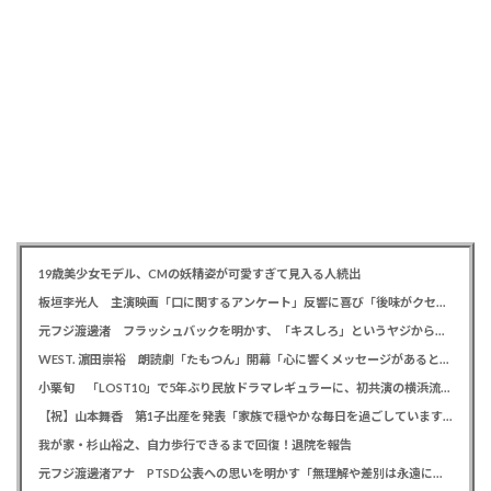
19歳美少女モデル、CMの妖精姿が可愛すぎて見入る人続出
板垣李光人 主演映画「口に関するアンケート」反響に喜び「後味がクセになる、と」
元フジ渡邊渚 フラッシュバックを明かす、「キスしろ」というヤジからパニックに… 「1人の人間の人生に、当たり前の生活を奪った人が全て悪い」
WEST. 濵田崇裕 朗読劇「たもつん」開幕「心に響くメッセージがあると感じています」
小栗旬 「LOST10」で5年ぶり民放ドラマレギュラーに、初共演の横浜流星とバディ役「もう最高です」
【祝】山本舞香 第1子出産を発表「家族で穏やかな毎日を過ごしています」、夫はマイファスHiro
我が家・杉山裕之、自力歩行できるまで回復！退院を報告
元フジ渡邊渚アナ PTSD公表への思いを明かす「無理解や差別は永遠に変わらない」「同じ病気になったことのない人間にはわからない」