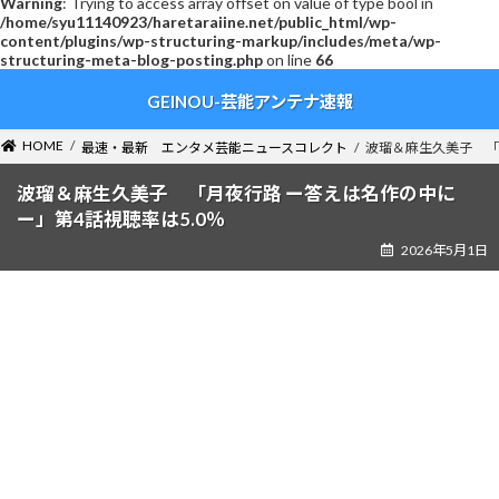
Warning
: Trying to access array offset on value of type bool in
/home/syu11140923/haretaraiine.net/public_html/wp-
content/plugins/wp-structuring-markup/includes/meta/wp-
structuring-meta-blog-posting.php
on line
66
コ
ナ
GEINOU-芸能アンテナ速報
ン
ビ
テ
ゲ
ン
ー
HOME
最速・最新 エンタメ芸能ニュースコレクト
波瑠＆麻生久美子 「
ツ
シ
へ
ョ
波瑠＆麻生久美子 「月夜行路 ー答えは名作の中に
ス
ン
ー」第4話視聴率は5.0％
キ
に
2026年5月1日
ッ
移
プ
動