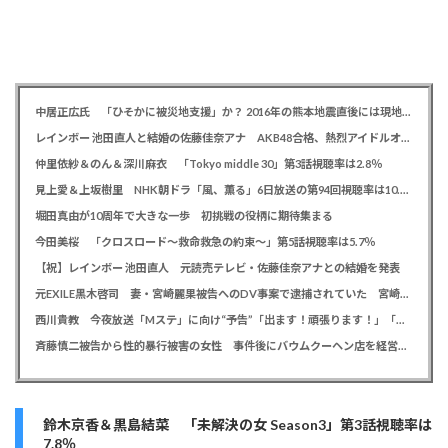
中居正広氏 「ひそかに被災地支援」か？ 2016年の熊本地震直後には現地で炊き出し 親友・松本人志の闘病に心を痛め、頻繁に連絡も
レインボー 池田直人と結婚の佐藤佳奈アナ AKB48合格、熱烈アイドルオタク「さかなちゃん」として人気に、7月末に読売テレビ退社
仲里依紗＆のん＆深川麻衣 「Tokyo middle 30」第3話視聴率は2.8％
見上愛＆上坂樹里 NHK朝ドラ「風、薫る」6日放送の第94回視聴率は10.4％
堀田真由が10周年で大きな一歩 初挑戦の役柄に期待集まる
今田美桜 「クロスロード～救命救急の約束～」第5話視聴率は5.7％
【祝】レインボー 池田直人 元読売テレビ・佐藤佳奈アナとの結婚を発表
元EXILE黒木啓司 妻・宮崎麗果被告へのDV事案で逮捕されていた 宮崎は全身打撲、頭部裂傷及び打撲、頸部損傷の怪我
西川貴教 今夜放送「Mステ」に向け“予告”「出ます！頑張ります！」「恐らくアレも着ます！」
斉藤慎二被告から性的暴行被害の女性 事件後にバウムクーヘン店を経営やTikTokでライブ配信する姿に「言葉にできない悔しさと怒り」
鈴木京香＆黒島結菜 「未解決の女 Season3」第3話視聴率は
7.8％