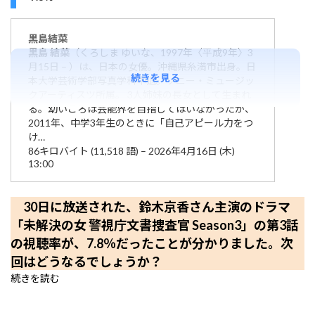
黒島
結菜
黒島
結菜
（くろしま ゆいな、1997年〈平成9年〉3
月15日 – ）は、日本の女優。沖縄県糸満市出身。日
続きを見る
本大学芸術学部写真学科中退。ソニー・ミュージッ
クアーティスツ所属。 3人姉妹の長女として生まれ
る。幼いころは芸能界を目指してはいなかったが、
2011年、中学3年生のときに「自己アピール力をつ
け…
86キロバイト (11,518 語) – 2026年4月16日 (木)
13:00
30日に放送された、鈴木京香さん主演のドラマ
「未解決の女 警視庁文書捜査官 Season3」の第3話
の視聴率が、7.8％だったことが分かりました。次
回はどうなるでしょうか？
続きを読む