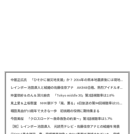
中居正広氏 「ひそかに被災地支援」か？ 2016年の熊本地震直後には現地で炊き出し 親友・松本人志の闘病に心を痛め、頻繁に連絡も
レインボー 池田直人と結婚の佐藤佳奈アナ AKB48合格、熱烈アイドルオタク「さかなちゃん」として人気に、7月末に読売テレビ退社
仲里依紗＆のん＆深川麻衣 「Tokyo middle 30」第3話視聴率は2.8％
見上愛＆上坂樹里 NHK朝ドラ「風、薫る」6日放送の第94回視聴率は10.4％
堀田真由が10周年で大きな一歩 初挑戦の役柄に期待集まる
今田美桜 「クロスロード～救命救急の約束～」第5話視聴率は5.7％
【祝】レインボー 池田直人 元読売テレビ・佐藤佳奈アナとの結婚を発表