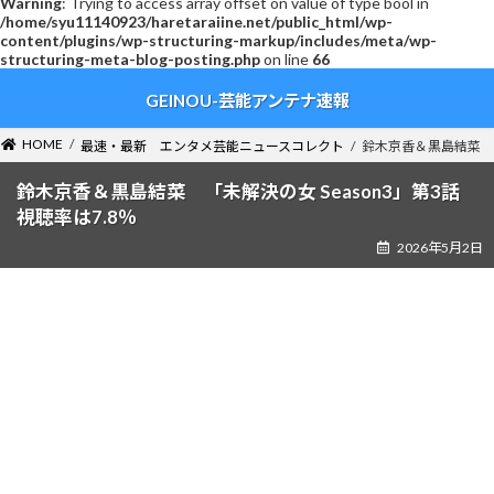
Warning
: Trying to access array offset on value of type bool in
/home/syu11140923/haretaraiine.net/public_html/wp-
content/plugins/wp-structuring-markup/includes/meta/wp-
structuring-meta-blog-posting.php
on line
66
コ
ナ
GEINOU-芸能アンテナ速報
ン
ビ
テ
ゲ
ン
ー
HOME
最速・最新 エンタメ芸能ニュースコレクト
鈴木京香＆黒島結菜 「未
ツ
シ
へ
ョ
鈴木京香＆黒島結菜 「未解決の女 Season3」第3話
ス
ン
視聴率は7.8％
キ
に
2026年5月2日
ッ
移
プ
動