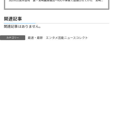
元EXILE黒木啓司 妻・宮崎麗果被告へのDV事案で逮捕されていた 宮崎は全身打撲、頭部裂傷及び打撲、頸部損傷の怪我
関連記事
関連記事はありません。
最速・最新 エンタメ芸能ニュースコレクト
カテゴリー