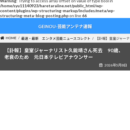
Warning
: Trying to access array offset on value of type bool in
/home/syu11140923/haretaraiine.net/public_html/wp-
content/plugins/wp-structuring-markup/includes/meta/wp-
structuring-meta-blog-posting.php
on line
66
コ
ナ
GEINOU-芸能アンテナ速報
ン
ビ
テ
ゲ
ン
ー
HOME
最速・最新 エンタメ芸能ニュースコレクト
【訃報】皇室ジャーナ
ツ
シ
へ
ョ
【訃報】皇室ジャーナリスト久能靖さん死去 90歳、
ス
ン
老衰のため 元日本テレビアナウンサー
キ
に
2026年5月8日
ッ
移
プ
動