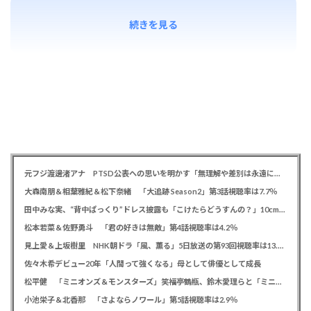
続きを見る
元フジ渡邊渚アナ PTSD公表への思いを明かす「無理解や差別は永遠に変わらない」「同じ病気になったことのない人間にはわからない」
大森南朋＆相葉雅紀＆松下奈緒 「大追跡 Season2」第3話視聴率は7.7％
田中みな実、“背中ぱっくり”ドレス披露も「こけたらどうすんの？」10cm超ヒールに心配の声寄せられる
松本若菜＆佐野勇斗 「君の好きは無敵」第4話視聴率は4.2％
見上愛＆上坂樹里 NHK朝ドラ「風、薫る」5日放送の第93回視聴率は13.5％
佐々木希デビュー20年「人間って強くなる」母として俳優として成長
松平健 「ミニオンズ＆モンスターズ」笑福亭鶴瓶、鈴木愛理らと「ミニおんど」披露も「サンバの方が楽」と本音
小池栄子＆北香那 「さよならノワール」第5話視聴率は2.9％