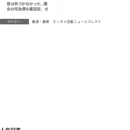
昔は気づかなかった…魔
女の宅急便の裏設定、ガ
チで深すぎる
最速・最新 エンタメ芸能ニュースコレクト
カテゴリー
人気記事