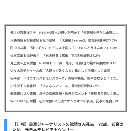
元フジ渡邊渚アナ PTSD公表への思いを明かす「無理解や差別は永遠に変わらない」「同じ病気になったことのない人間にはわからない」
大森南朋＆相葉雅紀＆松下奈緒 「大追跡 Season2」第3話視聴率は7.7％
田中みな実、“背中ぱっくり”ドレス披露も「こけたらどうすんの？」10cm超ヒールに心配の声寄せられる
松本若菜＆佐野勇斗 「君の好きは無敵」第4話視聴率は4.2％
見上愛＆上坂樹里 NHK朝ドラ「風、薫る」5日放送の第93回視聴率は13.5％
佐々木希デビュー20年「人間って強くなる」母として俳優として成長
松平健 「ミニオンズ＆モンスターズ」笑福亭鶴瓶、鈴木愛理らと「ミニおんど」披露も「サンバの方が楽」と本音
小池栄子＆北香那 「さよならノワール」第5話視聴率は2.9％
寿美花代さん死去 息子の高嶋政宏・政伸がコメント「最期まで美しく凛とした表情」「最期の最期まで大女優」「
SixTONES 田中樹 初の単独CM出演でオンとオフを表現、記事の見出しは「“いい男の休日”にしてください」とアピール
【訃報】皇室ジャーナリスト久能靖さん死去 90歳、老衰の
ため 元日本テレビアナウンサー