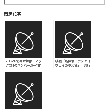
関連記事
=LOVE佐々木舞香 マッ
映画「名探偵コナン ハイ
クCMのハンバーガー“甘
ウェイの堕天使」 興行
噛み”動画に「食べてない
収入108億円突破、日本
じゃん」「美味しく食べ
映画史上初4年連続100億
てくれそうな人起用し
超えの快挙
て」ツッコミ続出